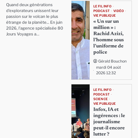
Quand deux générations
LE FIL INFO
d'explorateurs unissent leur
PODCAST
VIDÉO
VIE PUBLIQUE
passion sur le volcan le plus
« Un sur un
étrange de la planète... En juin
million » :
2026, l'agence spécialisée 80
Rachid Azizi,
Jours Voyages a…
l’homme sous
l’uniforme de
police
Gérald Bouchon
mardi 04 août
2026 12:32
LE FIL INFO
PODCAST
SCIENCE
VIE PUBLIQUE
Infox, IA et
ingérences : le
journalisme
peut-il encore
lutter ?