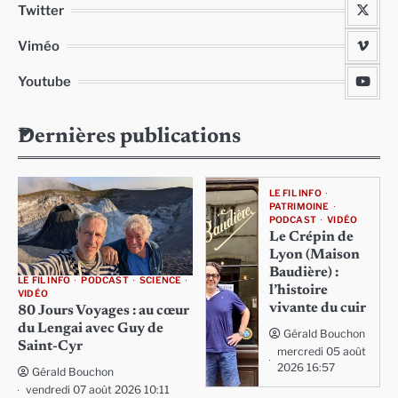
Twitter
Viméo
Youtube
Dernières publications
LE FIL INFO
PATRIMOINE
PODCAST
VIDÉO
Le Crépin de
Lyon (Maison
Baudière) :
LE FIL INFO
PODCAST
SCIENCE
l’histoire
VIDÉO
vivante du cuir
80 Jours Voyages : au cœur
du Lengai avec Guy de
Gérald Bouchon
Saint-Cyr
mercredi 05 août
2026 16:57
Gérald Bouchon
vendredi 07 août 2026 10:11