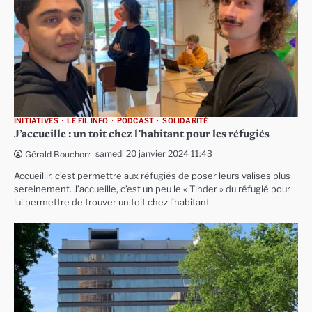
INITIATIVES
LE FIL INFO
PODCAST
SOLIDARITÉ
J’accueille : un toit chez l’habitant pour les réfugiés
samedi 20 janvier 2024 11:43
Gérald Bouchon
Accueillir, c’est permettre aux réfugiés de poser leurs valises plus
sereinement. J’accueille, c’est un peu le « Tinder » du réfugié pour
lui permettre de trouver un toit chez l’habitant