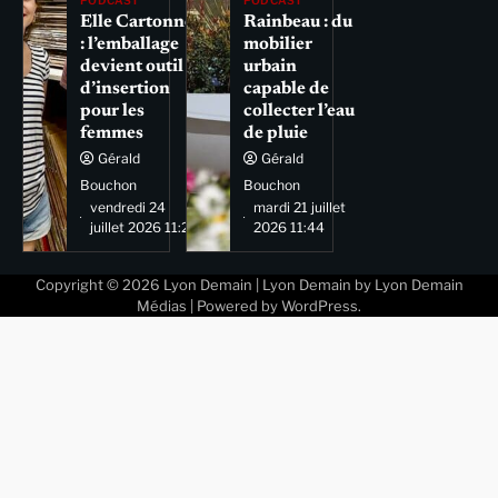
PODCAST
PODCAST
Elle Cartonne
Rainbeau : du
: l’emballage
mobilier
devient outil
urbain
d’insertion
capable de
pour les
collecter l’eau
femmes
de pluie
Gérald
Gérald
Bouchon
Bouchon
vendredi 24
mardi 21 juillet
juillet 2026 11:29
2026 11:44
Copyright © 2026
Lyon Demain
| Lyon Demain by
Lyon Demain
Médias
| Powered by
WordPress
.