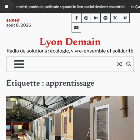
Skip
ntiel
« Ça chauffe » : des acteurs du batiment face au défi climatique
80 
to
Facebook
Instagram
LinkedIn
Spotify
Twitter
Viméo
content
samedi
août 8, 2026
Youtube
Lyon Demain
Radio de solutions : écologie, vivre-ensemble et solidarité
Étiquette :
apprentissage