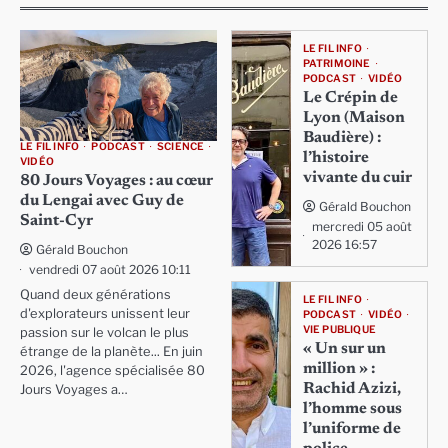
LE FIL INFO
PATRIMOINE
PODCAST
VIDÉO
Le Crépin de
Lyon (Maison
Baudière) :
LE FIL INFO
PODCAST
SCIENCE
l’histoire
VIDÉO
vivante du cuir
80 Jours Voyages : au cœur
du Lengai avec Guy de
Gérald Bouchon
Saint-Cyr
mercredi 05 août
2026 16:57
Gérald Bouchon
vendredi 07 août 2026 10:11
Quand deux générations
LE FIL INFO
d'explorateurs unissent leur
PODCAST
VIDÉO
VIE PUBLIQUE
passion sur le volcan le plus
« Un sur un
étrange de la planète... En juin
million » :
2026, l'agence spécialisée 80
Rachid Azizi,
Jours Voyages a…
l’homme sous
l’uniforme de