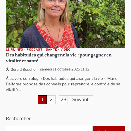
LE FIL INFO
PODCAST
SANTÉ
VIDÉO
Des habitudes qui changent la vie : pour gagner en
vitalité et santé
samedi 11 octobre 2025 11:12
Gérald Bouchon
À travers son blog, « Des habitudes qui changent la vie », Marie
Delforge propose des conseils pour reprendre le contrôle de sa
vitalité…
…
Pagination
1
2
23
Suivant
des
Rechercher
publications