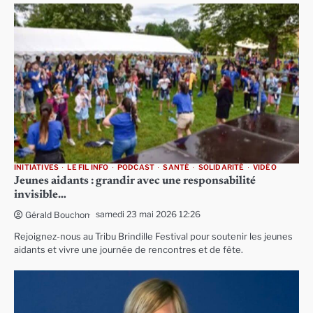
INITIATIVES
LE FIL INFO
PODCAST
SANTÉ
SOLIDARITÉ
VIDÉO
Jeunes aidants : grandir avec une responsabilité
invisible…
samedi 23 mai 2026 12:26
Gérald Bouchon
Rejoignez-nous au Tribu Brindille Festival pour soutenir les jeunes
aidants et vivre une journée de rencontres et de fête.