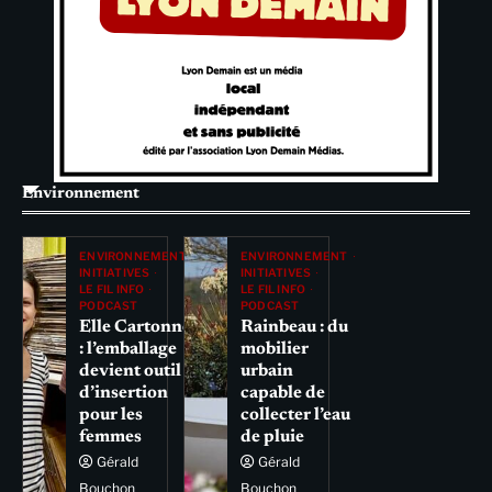
Environnement
ENVIRONNEMENT
ENVIRONNEMENT
INITIATIVES
INITIATIVES
LE FIL INFO
LE FIL INFO
PODCAST
PODCAST
Elle Cartonne
Rainbeau : du
: l’emballage
mobilier
devient outil
urbain
d’insertion
capable de
pour les
collecter l’eau
femmes
de pluie
Gérald
Gérald
Bouchon
Bouchon