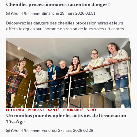
Chenilles processionnaires : attention danger !
dimanche 29 mars 2026 03:51
Gérald Bouchon
Découvrez les dangers des chenilles processionnaires et leurs
effets toxiques sur l’homme en raison de leurs soies urticantes.
LE FIL INFO
PODCAST
SANTÉ
SOLIDARITÉ
VIDÉO
Un minibus pour décupler les activités de l’association
TissÂge
vendredi 27 mars 2026 02:28
Gérald Bouchon