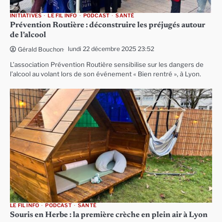
INITIATIVES
LE FIL INFO
PODCAST
SANTÉ
Prévention Routière : déconstruire les préjugés autour
de l’alcool
lundi 22 décembre 2025 23:52
Gérald Bouchon
L’association Prévention Routière sensibilise sur les dangers de
l’alcool au volant lors de son événement « Bien rentré », à Lyon.
LE FIL INFO
PODCAST
SANTÉ
Souris en Herbe : la première crèche en plein air à Lyon