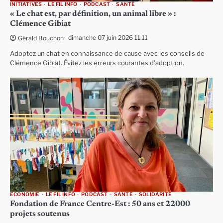
INITIATIVES
LE FIL INFO
PODCAST
SANTÉ
« Le chat est, par définition, un animal libre » :
Clémence Gibiat
dimanche 07 juin 2026 11:11
Gérald Bouchon
Adoptez un chat en connaissance de cause avec les conseils de
Clémence Gibiat. Évitez les erreurs courantes d’adoption.
ECONOMIE
LE FIL INFO
PODCAST
SANTÉ
SOLIDARITÉ
Fondation de France Centre-Est : 50 ans et 22000
projets soutenus