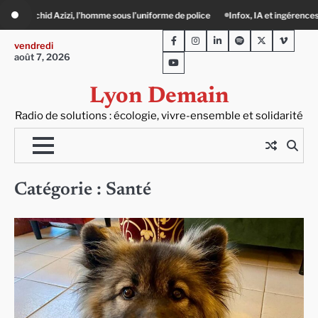
Skip
me peut-il encore lutter ?
Précarité, canicule, solitude : quand le lien social de
to
Facebook
Instagram
LinkedIn
Spotify
Twitter
Viméo
content
vendredi
août 7, 2026
Youtube
Lyon Demain
Radio de solutions : écologie, vivre-ensemble et solidarité
Catégorie :
Santé