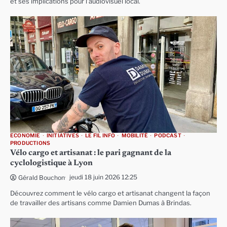
et ses implications pour l’audiovisuel local.
ECONOMIE
INITIATIVES
LE FIL INFO
MOBILITÉ
PODCAST
PRODUCTIONS
Vélo cargo et artisanat : le pari gagnant de la
cyclologistique à Lyon
jeudi 18 juin 2026 12:25
Gérald Bouchon
Découvrez comment le vélo cargo et artisanat changent la façon
de travailler des artisans comme Damien Dumas à Brindas.