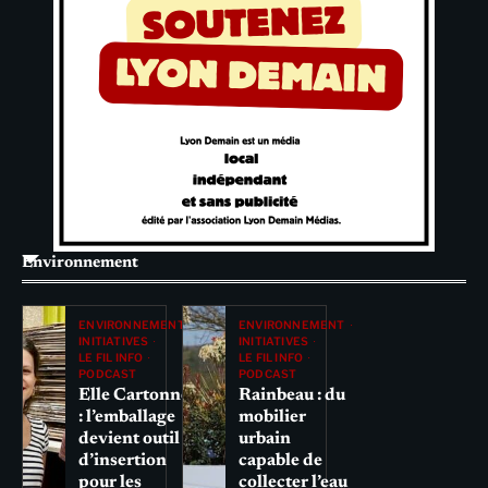
Environnement
ENVIRONNEMENT
ENVIRONNEMENT
INITIATIVES
INITIATIVES
LE FIL INFO
LE FIL INFO
PODCAST
PODCAST
Elle Cartonne
Rainbeau : du
: l’emballage
mobilier
devient outil
urbain
d’insertion
capable de
pour les
collecter l’eau