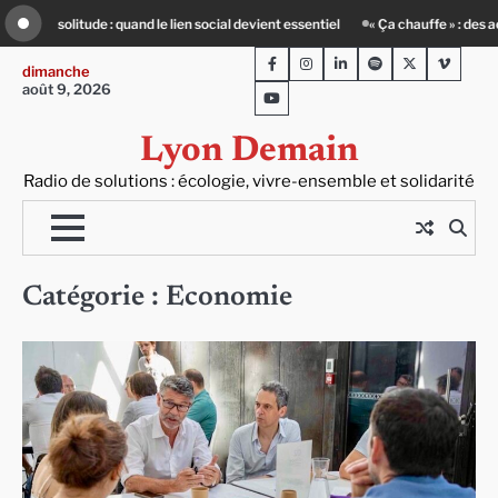
Skip
batiment face au défi climatique
80 Jours Voyages : au cœur du Lengai avec 
to
Facebook
Instagram
LinkedIn
Spotify
Twitter
Viméo
content
dimanche
août 9, 2026
Youtube
Lyon Demain
Radio de solutions : écologie, vivre-ensemble et solidarité
Catégorie :
Economie