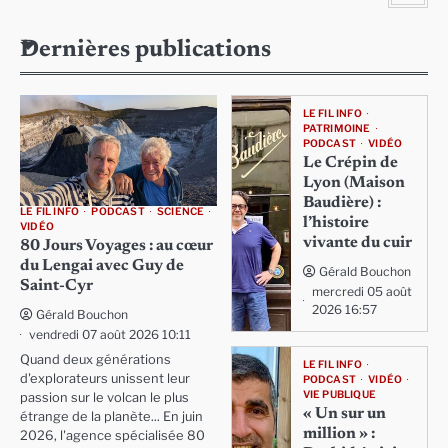
Dernières publications
LE FIL INFO
PATRIMOINE
PODCAST
VIDÉO
Le Crépin de
Lyon (Maison
Baudière) :
LE FIL INFO
PODCAST
SCIENCE
l’histoire
VIDÉO
vivante du cuir
80 Jours Voyages : au cœur
du Lengai avec Guy de
Gérald Bouchon
Saint-Cyr
mercredi 05 août
2026 16:57
Gérald Bouchon
vendredi 07 août 2026 10:11
Quand deux générations
LE FIL INFO
d'explorateurs unissent leur
PODCAST
VIDÉO
VIE PUBLIQUE
passion sur le volcan le plus
« Un sur un
étrange de la planète... En juin
million » :
2026, l'agence spécialisée 80