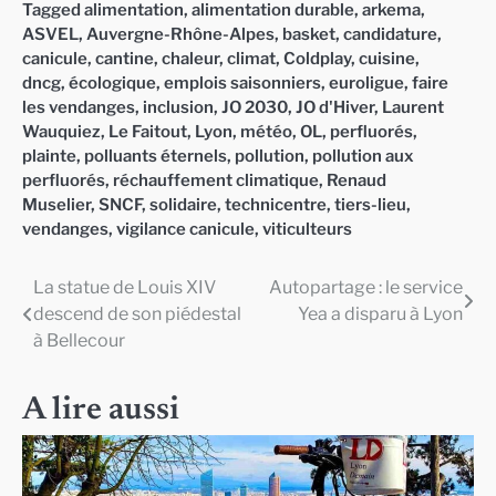
Tagged
alimentation
,
alimentation durable
,
arkema
,
ASVEL
,
Auvergne-Rhône-Alpes
,
basket
,
candidature
,
canicule
,
cantine
,
chaleur
,
climat
,
Coldplay
,
cuisine
,
dncg
,
écologique
,
emplois saisonniers
,
euroligue
,
faire
les vendanges
,
inclusion
,
JO 2030
,
JO d'Hiver
,
Laurent
Wauquiez
,
Le Faitout
,
Lyon
,
météo
,
OL
,
perfluorés
,
plainte
,
polluants éternels
,
pollution
,
pollution aux
perfluorés
,
réchauffement climatique
,
Renaud
Muselier
,
SNCF
,
solidaire
,
technicentre
,
tiers-lieu
,
vendanges
,
vigilance canicule
,
viticulteurs
La statue de Louis XIV
Autopartage : le service
Navigation
descend de son piédestal
Yea a disparu à Lyon
de
à Bellecour
l’article
A lire aussi