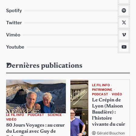
Spotify
Twitter
Viméo
Youtube
Dernières publications
LE FIL INFO
PATRIMOINE
PODCAST
VIDÉO
Le Crépin de
Lyon (Maison
Baudière) :
LE FIL INFO
PODCAST
SCIENCE
l’histoire
VIDÉO
vivante du cuir
80 Jours Voyages : au cœur
du Lengai avec Guy de
Gérald Bouchon