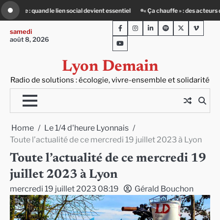
Skip
« Ça chauffe » : des acteurs du batiment face au défi climatique
80 Jours 
to
Facebook
Instagram
LinkedIn
Spotify
Twitter
Viméo
content
samedi
août 8, 2026
Youtube
Lyon Demain
Radio de solutions : écologie, vivre-ensemble et solidarité
Home
Le 1/4 d'heure Lyonnais
Toute l’actualité de ce mercredi 19 juillet 2023 à Lyon
Toute l’actualité de ce mercredi 19
juillet 2023 à Lyon
mercredi 19 juillet 2023 08:19
Gérald Bouchon