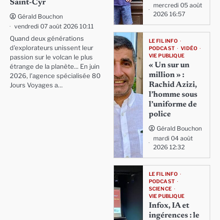
Saint-Cyr
mercredi 05 août
2026 16:57
Gérald Bouchon
vendredi 07 août 2026 10:11
Quand deux générations
LE FIL INFO
d'explorateurs unissent leur
PODCAST
VIDÉO
VIE PUBLIQUE
passion sur le volcan le plus
« Un sur un
étrange de la planète... En juin
million » :
2026, l'agence spécialisée 80
Rachid Azizi,
Jours Voyages a…
l’homme sous
l’uniforme de
police
Gérald Bouchon
mardi 04 août
2026 12:32
LE FIL INFO
PODCAST
SCIENCE
VIE PUBLIQUE
Infox, IA et
ingérences : le