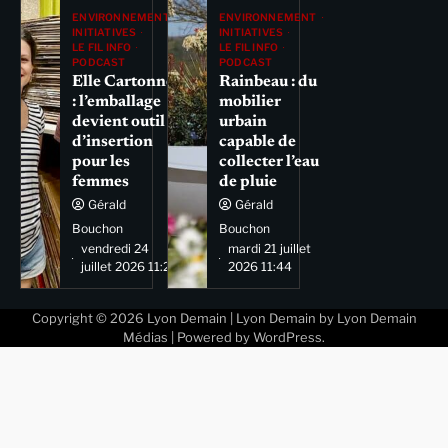
ENVIRONNEMENT
ENVIRONNEMENT
INITIATIVES
INITIATIVES
LE FIL INFO
LE FIL INFO
PODCAST
PODCAST
Elle Cartonne
Rainbeau : du
: l’emballage
mobilier
devient outil
urbain
d’insertion
capable de
pour les
collecter l’eau
femmes
de pluie
Gérald
Gérald
Bouchon
Bouchon
vendredi 24
mardi 21 juillet
juillet 2026 11:29
2026 11:44
Copyright © 2026
Lyon Demain
| Lyon Demain by
Lyon Demain
Médias
| Powered by
WordPress
.