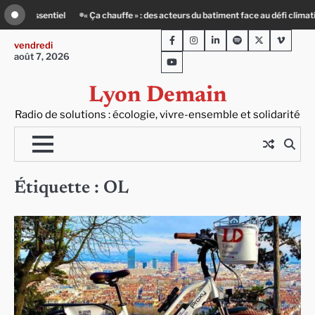
Skip
matique
Entourage : un petit-déj contre l’isolement
Le Crépin de Lyon (Mais
to
Facebook
Instagram
LinkedIn
Spotify
Twitter
Viméo
content
vendredi
août 7, 2026
Youtube
Lyon Demain
Radio de solutions : écologie, vivre-ensemble et solidarité
Étiquette :
OL