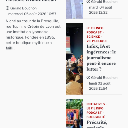
Gérald Bouchon
mardi 04 août
Gérald Bouchon
2026 12:32
mercredi 05 août 2026 16:57
Niché au cœur de la Presqu'île,
rue Tupin, le Crépin de Lyon est
LE FIL INFO
une institution lyonnaise
PODCAST
SCIENCE
historique. Fondée en 1895,
VIE PUBLIQUE
cette boutique mythique a
Infox, IA et
failli…
ingérences : le
journalisme
peut-il encore
lutter ?
Gérald Bouchon
lundi 03 août
2026 11:54
INITIATIVES
LE FIL INFO
PODCAST
SOLIDARITÉ
Précarité,