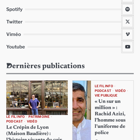
Spotify
Twitter
Viméo
Youtube
Dernières publications
LE FIL INFO
PODCAST
VIDÉO
VIE PUBLIQUE
« Un sur un
million » :
Rachid Azizi,
LE FIL INFO
PATRIMOINE
l’homme sous
PODCAST
VIDÉO
l’uniforme de
Le Crépin de Lyon
police
(Maison Baudière) :
l’histoire vivante du cuir