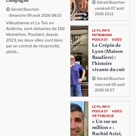
campagne
Gérald Bouchon
vendredi 07 août
Gérald Bouchon
2026 10:11
dimanche 09 août 2026 08:15
Villeurbanne et Le Teil, en
Ardèche, sont distantes de 150
LE FIL INFO
kilomètres. Pourtant, depuis
PATRIMOINE
PODCAST
VIDÉO
2023, les deux villes sont liées
Le Crépin de
par un contrat de réciprocité,
Lyon (Maison
piloté…
Baudière) :
l’histoire
vivante du cuir
Gérald Bouchon
mercredi 05 août
2026 16:57
LE FIL INFO
PODCAST
VIDÉO
VIE PUBLIQUE
« Un sur un
million » :
Rachid Azizi,