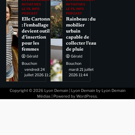
INITIATIVES
INITIATIVES
LE FIL INFO
LE FIL INFO
PODCAST
PODCAST
Elle Cartonne
Rainbeau : du
: l’emballage
mobilier
devient outil
urbain
d’insertion
capable de
pour les
collecter l’eau
femmes
de pluie
Gérald
Gérald
Bouchon
Bouchon
vendredi 24
mardi 21 juillet
juillet 2026 11:29
2026 11:44
Copyright © 2026
Lyon Demain
| Lyon Demain by
Lyon Demain
Médias
| Powered by
WordPress
.