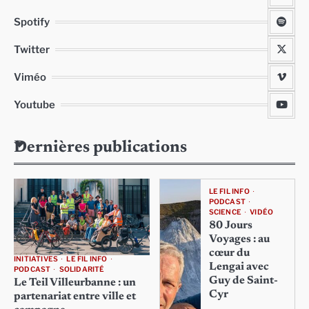
Spotify
Twitter
Viméo
Youtube
Dernières publications
LE FIL INFO
PODCAST
SCIENCE
VIDÉO
80 Jours
Voyages : au
cœur du
INITIATIVES
LE FIL INFO
Lengai avec
PODCAST
SOLIDARITÉ
Guy de Saint-
Le Teil Villeurbanne : un
Cyr
partenariat entre ville et