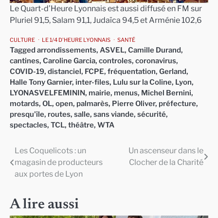
Le Quart-d’Heure Lyonnais est aussi diffusé en FM sur
Pluriel 91,5, Salam 91,1, Judaïca 94,5 et Arménie 102,6
CULTURE
LE 1/4 D'HEURE LYONNAIS
SANTÉ
Tagged
arrondissements
,
ASVEL
,
Camille Durand
,
cantines
,
Caroline Garcia
,
controles
,
coronavirus
,
COVID-19
,
distanciel
,
FCPE
,
fréquentation
,
Gerland
,
Halle Tony Garnier
,
inter-files
,
Lulu sur la Coline
,
Lyon
,
LYONASVELFEMININ
,
mairie
,
menus
,
Michel Bernini
,
motards
,
OL
,
open
,
palmarès
,
Pierre Oliver
,
préfecture
,
presqu'île
,
routes
,
salle
,
sans viande
,
sécurité
,
spectacles
,
TCL
,
théâtre
,
WTA
Les Coquelicots : un
Un ascenseur dans le
Navigation
magasin de producteurs
Clocher de la Charité
de
aux portes de Lyon
l’article
A lire aussi