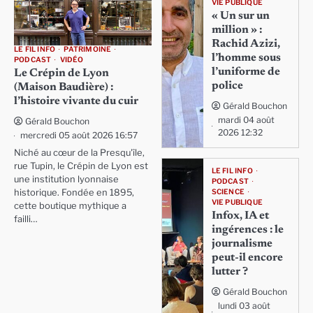
VIE PUBLIQUE
« Un sur un
million » :
Rachid Azizi,
LE FIL INFO
PATRIMOINE
l’homme sous
PODCAST
VIDÉO
l’uniforme de
Le Crépin de Lyon
police
(Maison Baudière) :
l’histoire vivante du cuir
Gérald Bouchon
mardi 04 août
Gérald Bouchon
2026 12:32
mercredi 05 août 2026 16:57
Niché au cœur de la Presqu'île,
rue Tupin, le Crépin de Lyon est
LE FIL INFO
une institution lyonnaise
PODCAST
SCIENCE
historique. Fondée en 1895,
VIE PUBLIQUE
cette boutique mythique a
Infox, IA et
failli…
ingérences : le
journalisme
peut-il encore
lutter ?
Gérald Bouchon
lundi 03 août