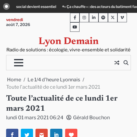
Skip
chauffe » : des acteurs du batiment face au défi climatique
Entourage : un pet
to
Facebook
Instagram
LinkedIn
Spotify
Twitter
Viméo
content
vendredi
août 7, 2026
Youtube
Lyon Demain
Radio de solutions : écologie, vivre-ensemble et solidarité
Home
Le 1/4 d'heure Lyonnais
Toute l’actualité de ce lundi 1er mars 2021
Toute l’actualité de ce lundi 1er
mars 2021
lundi 01 mars 2021 06:24
Gérald Bouchon