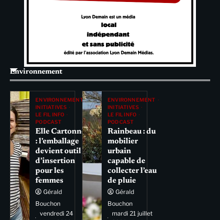
Environnement
ENVIRONNEMENT
ENVIRONNEMENT
INITIATIVES
INITIATIVES
LE FIL INFO
LE FIL INFO
PODCAST
PODCAST
Elle Cartonne
Rainbeau : du
: l’emballage
mobilier
devient outil
urbain
d’insertion
capable de
pour les
collecter l’eau
femmes
de pluie
Gérald
Gérald
Bouchon
Bouchon
vendredi 24
mardi 21 juillet