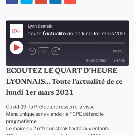
Lyon Demain
Toute l'actualité de ce lundi 1er mars 2021
Play
1x
00:00
/
Episode
SUBSCRIBE
SHARE
ECOUTEZ LE QUART D’HEURE
SHARE
LYONNAIS… Toute l’actualité de ce
RSS FEED
LINK
lundi 1er mars 2021
EMBED
Covid-19 : la Préfecture resserre la visse
Menu unique sans viande : la FCPE défend le
pragmatisme
Le maire du 2 offre un steak haché aux enfants