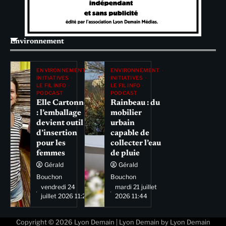
Environnement
ENVIRONNEMENT
ENVIRONNEMENT
INITIATIVES
INITIATIVES
LE FIL INFO
LE FIL INFO
PODCAST
PODCAST
Elle Cartonne
Rainbeau : du
: l’emballage
mobilier
devient outil
urbain
d’insertion
capable de
pour les
collecter l’eau
femmes
de pluie
Gérald
Gérald
Bouchon
Bouchon
vendredi 24
mardi 21 juillet
juillet 2026 11:29
2026 11:44
Copyright © 2026
Lyon Demain
| Lyon Demain by
Lyon Demain