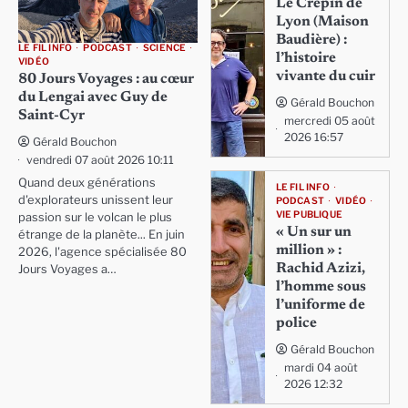
Le Crépin de
Lyon (Maison
Baudière) :
LE FIL INFO
PODCAST
SCIENCE
l’histoire
VIDÉO
vivante du cuir
80 Jours Voyages : au cœur
du Lengai avec Guy de
Gérald Bouchon
Saint-Cyr
mercredi 05 août
2026 16:57
Gérald Bouchon
vendredi 07 août 2026 10:11
Quand deux générations
LE FIL INFO
d'explorateurs unissent leur
PODCAST
VIDÉO
VIE PUBLIQUE
passion sur le volcan le plus
« Un sur un
étrange de la planète... En juin
million » :
2026, l'agence spécialisée 80
Rachid Azizi,
Jours Voyages a…
l’homme sous
l’uniforme de
police
Gérald Bouchon
mardi 04 août
2026 12:32