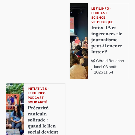
LE FIL INFO
PODCAST
SCIENCE
VIE PUBLIQUE
Infox, IA et
ingérences : le
journalisme
peut-il encore
lutter ?
Gérald Bouchon
lundi 03 août
2026 11:54
INITIATIVES
LE FIL INFO
PODCAST
SOLIDARITÉ
Précarité,
canicule,
solitude :
quand le lien
social devient