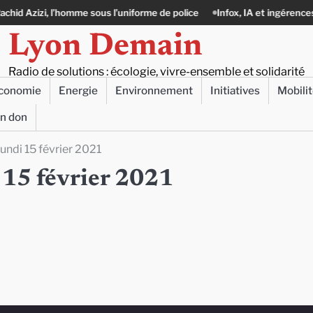
ous l’uniforme de police
Infox, IA et ingérences : le journalisme peut-i
Lyon Demain
Radio de solutions : écologie, vivre-ensemble et solidarité
conomie
Energie
Environnement
Initiatives
Mobili
un don
lundi 15 février 2021
i 15 février 2021