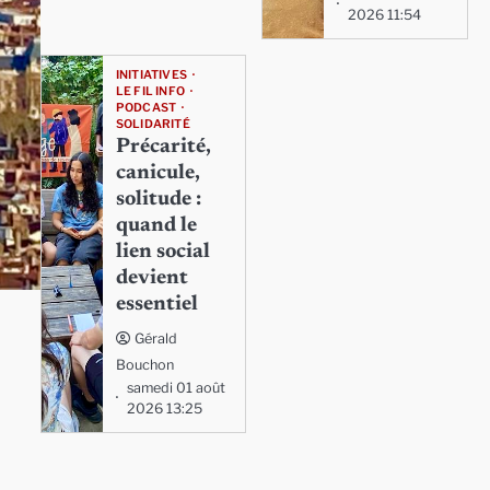
2026 11:54
INITIATIVES
LE FIL INFO
PODCAST
SOLIDARITÉ
Précarité,
canicule,
solitude :
quand le
lien social
devient
essentiel
Gérald
Bouchon
samedi 01 août
2026 13:25