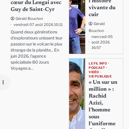
l’histoire
cœur du Lengai avec
vivante du
Guy de Saint-Cyr
cuir
Gérald Bouchon
Gérald
vendredi 07 août 2026 10:11
Bouchon
Quand deux générations
mercredi 05
d'explorateurs unissent leur
août 2026
passion sur le volcan le plus
16:57
étrange de la planète... En
juin 2026, l'agence
spécialisée 80 Jours
LE FIL INFO
Voyages a…
PODCAST
VIDÉO
VIE PUBLIQUE
« Un sur un
million » :
Rachid
Azizi,
l’homme
sous
l’uniforme