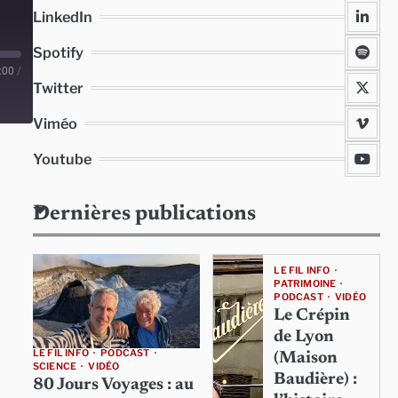
LinkedIn
Spotify
:00
/
Twitter
Viméo
Youtube
Dernières publications
LE FIL INFO
PATRIMOINE
PODCAST
VIDÉO
Le Crépin
de Lyon
LE FIL INFO
PODCAST
(Maison
SCIENCE
VIDÉO
Baudière) :
80 Jours Voyages : au