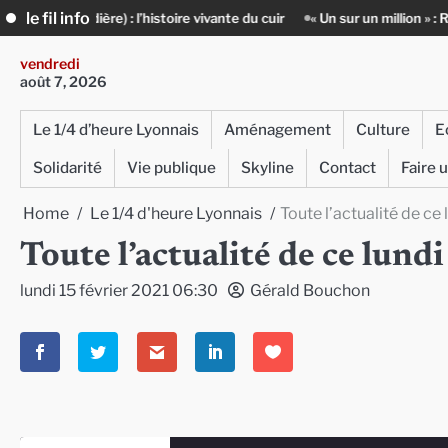
Skip
le fil info
histoire vivante du cuir
« Un sur un million » : Rachid Azizi, l’homme s
to
content
vendredi
août 7, 2026
Le 1/4 d’heure Lyonnais
Aménagement
Culture
E
Solidarité
Vie publique
Skyline
Contact
Faire 
Home
Le 1/4 d'heure Lyonnais
Toute l’actualité de ce 
Toute l’actualité de ce lund
lundi 15 février 2021 06:30
Gérald Bouchon