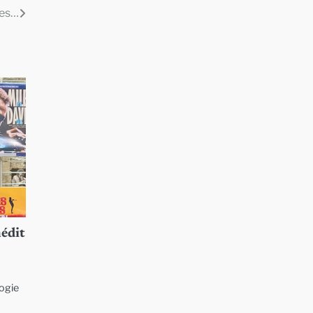
tes…
nédit
logie