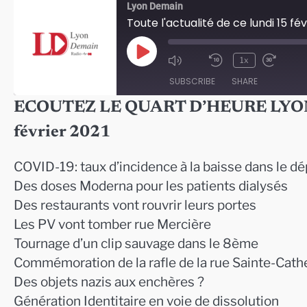
Lyon Demain
Toute l'actualité de ce lundi 15 fév
Play
1x
Episode
SUBSCRIBE
SHARE
ECOUTEZ LE QUART D’HEURE LYONNAIS
SHARE
février 2021
RSS FEED
LINK
COVID-19: taux d’incidence à la baisse dans le d
EMBED
Des doses Moderna pour les patients dialysés
Des restaurants vont rouvrir leurs portes
Les PV vont tomber rue Mercière
Tournage d’un clip sauvage dans le 8ème
Commémoration de la rafle de la rue Sainte-Cath
Des objets nazis aux enchères ?
Génération Identitaire en voie de dissolution