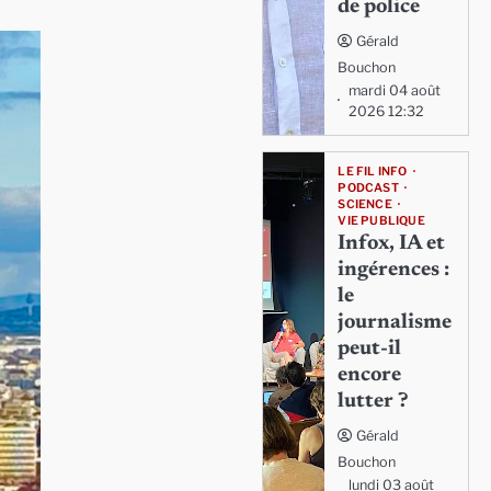
de police
Gérald
Bouchon
mardi 04 août
2026 12:32
LE FIL INFO
PODCAST
SCIENCE
VIE PUBLIQUE
Infox, IA et
ingérences :
le
journalisme
peut-il
encore
lutter ?
Gérald
Bouchon
lundi 03 août