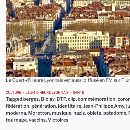
Le Quart-d’Heure Lyonnais est aussi diffusé en FM sur Plur
CULTURE
LE 1/4 D'HEURE LYONNAIS
SANTÉ
Tagged
berges
,
Biolay
,
BTP
,
clip
,
commémoration
,
coron
fédération
,
génération
,
identitaire
,
Jean-Philippe Amy
,
j
moderna
,
Moretton
,
musique
,
nazis
,
objets
,
patadome
,
tournage
,
vaccins
,
Victoires