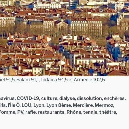
iel 91,5, Salam 91,1, Judaïca 94,5 et Arménie 102,6
avirus
,
COVID-19
,
culture
,
dialyse
,
dissolution
,
enchères
,
uifs
,
l'Île Ô
,
LOU
,
Lyon
,
Lyon 8ème
,
Mercière
,
Mermoz
,
Pomme
,
PV
,
rafle
,
restaurants
,
Rhône
,
tennis
,
théâtre
,