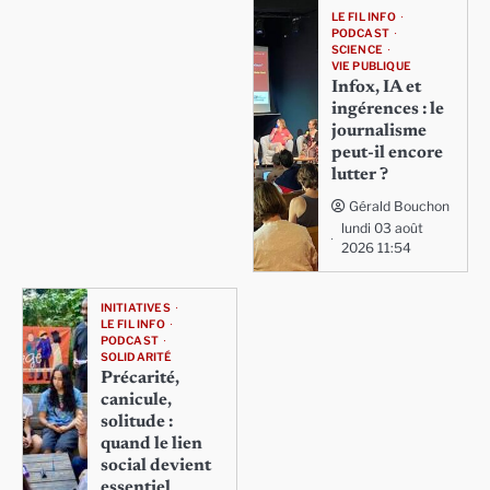
LE FIL INFO
PODCAST
SCIENCE
VIE PUBLIQUE
Infox, IA et
ingérences : le
journalisme
peut-il encore
lutter ?
Gérald Bouchon
lundi 03 août
2026 11:54
INITIATIVES
LE FIL INFO
PODCAST
SOLIDARITÉ
Précarité,
canicule,
solitude :
quand le lien
social devient
essentiel