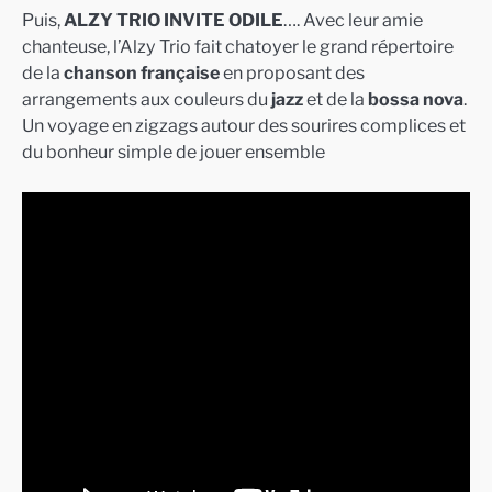
Puis,
ALZY TRIO INVITE ODILE
…. Avec leur amie
chanteuse, l’Alzy Trio fait chatoyer le grand répertoire
de la
chanson française
en proposant des
arrangements aux couleurs du
jazz
et de la
bossa nova
.
Un voyage en zigzags autour des sourires complices et
du bonheur simple de jouer ensemble