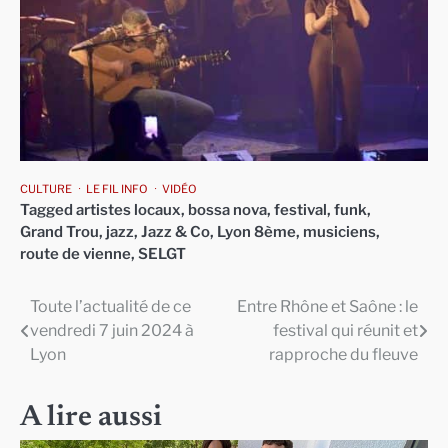
CULTURE
LE FIL INFO
VIDÉO
Tagged
artistes locaux
,
bossa nova
,
festival
,
funk
,
Grand Trou
,
jazz
,
Jazz & Co
,
Lyon 8ème
,
musiciens
,
route de vienne
,
SELGT
Toute l’actualité de ce
Entre Rhône et Saône : le
Navigation
vendredi 7 juin 2024 à
festival qui réunit et
de
Lyon
rapproche du fleuve
l’article
A lire aussi