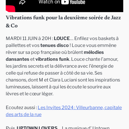
Vibrations funk pour la deuxième soirée de Jazz
& Co
MARDI 11 JUIN à 20H :
LOUCE
… Enfilez vos baskets à
paillettes et vos
tenues disco
! Louce vous emmène
rêver sur sa pop française où brûlent
mélodies
dansantes
et
vibrations funk
. Louce chante l’amour,
les jardins secrets et la délivrance avec l’énergie de
celle qui refuse de passer à côté de sa vie. Ses
chansons, dont M et Clara Luciani sont les inspirations
lumineuses, laissent à qui les écoute le sourire aux
lèvres et le cœur léger.
Ecoutez aussi :
Les Invites 2024 : Villeurbanne, capitale
des arts de la rue
Puis,
UPTOWN LOVERS
… La musique d’ Uptown