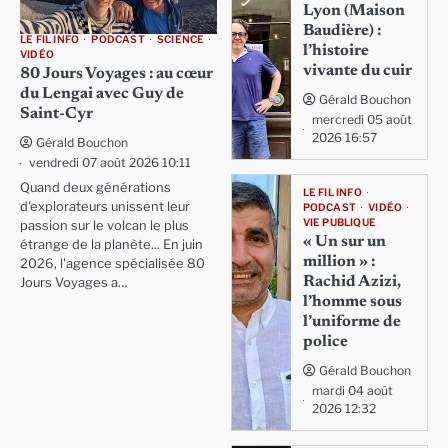
Lyon (Maison
Baudière) :
LE FIL INFO
PODCAST
SCIENCE
l’histoire
VIDÉO
vivante du cuir
80 Jours Voyages : au cœur
du Lengai avec Guy de
Gérald Bouchon
Saint-Cyr
mercredi 05 août
2026 16:57
Gérald Bouchon
vendredi 07 août 2026 10:11
Quand deux générations
LE FIL INFO
d'explorateurs unissent leur
PODCAST
VIDÉO
VIE PUBLIQUE
passion sur le volcan le plus
« Un sur un
étrange de la planète... En juin
million » :
2026, l'agence spécialisée 80
Rachid Azizi,
Jours Voyages a…
l’homme sous
l’uniforme de
police
Gérald Bouchon
mardi 04 août
2026 12:32