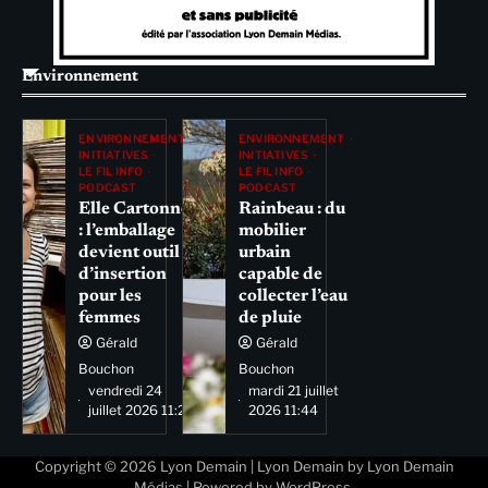
Environnement
ENVIRONNEMENT
ENVIRONNEMENT
INITIATIVES
INITIATIVES
LE FIL INFO
LE FIL INFO
PODCAST
PODCAST
Elle Cartonne
Rainbeau : du
: l’emballage
mobilier
devient outil
urbain
d’insertion
capable de
pour les
collecter l’eau
femmes
de pluie
Gérald
Gérald
Bouchon
Bouchon
vendredi 24
mardi 21 juillet
juillet 2026 11:29
2026 11:44
Copyright © 2026
Lyon Demain
| Lyon Demain by
Lyon Demain
Médias
| Powered by
WordPress
.