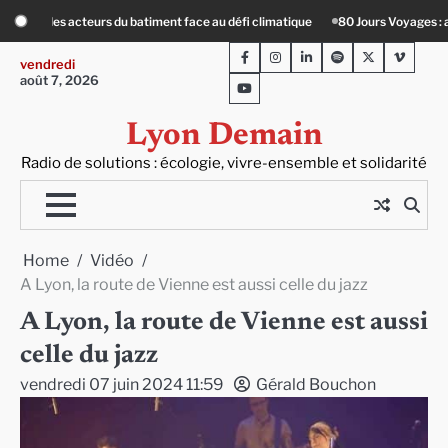
Skip
80 Jours Voyages : au cœur du Lengai avec Guy de Saint-Cyr
Le Crépin d
to
Facebook
Instagram
LinkedIn
Spotify
Twitter
Viméo
content
vendredi
août 7, 2026
Youtube
Lyon Demain
Radio de solutions : écologie, vivre-ensemble et solidarité
Home
Vidéo
A Lyon, la route de Vienne est aussi celle du jazz
A Lyon, la route de Vienne est aussi
celle du jazz
vendredi 07 juin 2024 11:59
Gérald Bouchon