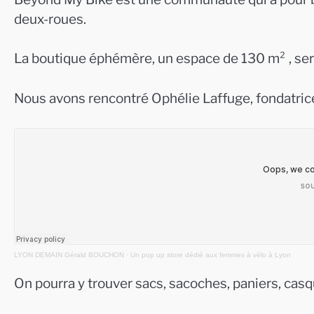
deux-roues.
La boutique éphémère, un espace de 130 m² , ser
Nous avons rencontré Ophélie Laffuge, fondatri
LYON DEMAIN Gérald BOUCHON
·
Un pop up store dédié aux femmes à vélo à Lyon
On pourra y trouver sacs, sacoches, paniers, casq