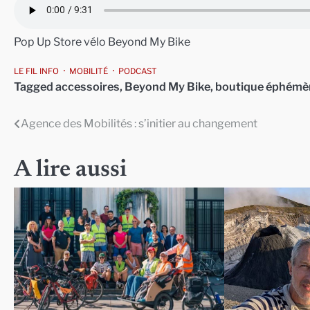
Pop Up Store vélo Beyond My Bike
LE FIL INFO
MOBILITÉ
PODCAST
Tagged
accessoires
,
Beyond My Bike
,
boutique éphémè
Agence des Mobilités : s’initier au changement
Navigation
de
A lire aussi
l’article