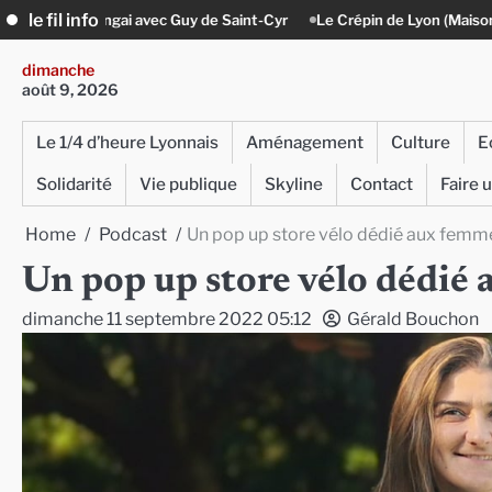
Skip
le fil info
de Saint-Cyr
Le Crépin de Lyon (Maison Baudière) : l’histoire vivante 
to
content
dimanche
août 9, 2026
Le 1/4 d’heure Lyonnais
Aménagement
Culture
E
Solidarité
Vie publique
Skyline
Contact
Faire 
Home
Podcast
Un pop up store vélo dédié aux femm
Un pop up store vélo dédié
dimanche 11 septembre 2022 05:12
Gérald Bouchon