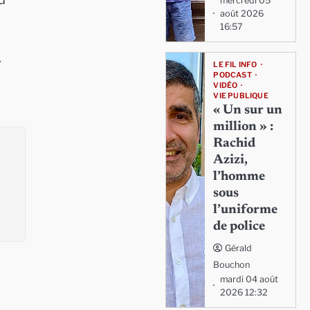
mercredi 05
août 2026
16:57
.
LE FIL INFO
PODCAST
VIDÉO
VIE PUBLIQUE
« Un sur un
million » :
Rachid
Azizi,
l’homme
sous
l’uniforme
de police
Gérald
Bouchon
mardi 04 août
2026 12:32