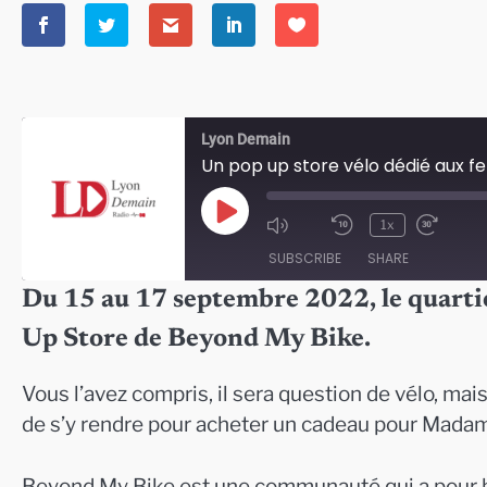
Lyon Demain
Un pop up store vélo dédié aux 
Play
1x
Episode
SUBSCRIBE
SHARE
Du 15 au 17 septembre 2022, le quartie
SHARE
Up Store de Beyond My Bike.
RSS FEED
LINK
Vous l’avez compris, il sera question de vélo, mai
EMBED
de s’y rendre pour acheter un cadeau pour Mad
Beyond My Bike est une communauté qui a pour 