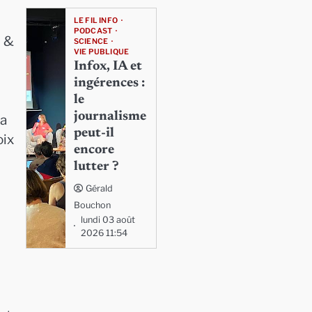
LE FIL INFO
PODCAST
n &
SCIENCE
VIE PUBLIQUE
Infox, IA et
ingérences :
le
journalisme
la
peut-il
oix
encore
lutter ?
Gérald
Bouchon
lundi 03 août
2026 11:54