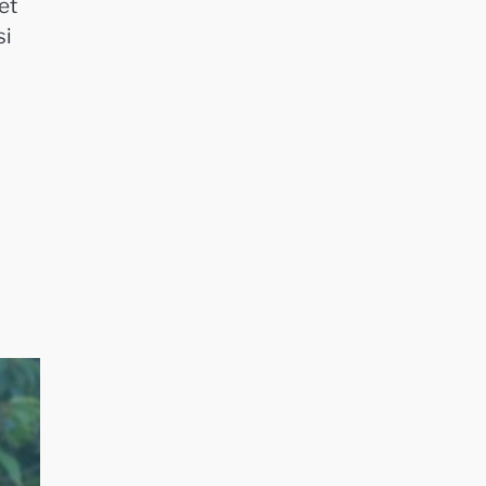
et
si