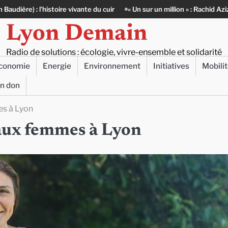
du cuir
« Un sur un million » : Rachid Azizi, l’homme sous l’uniforme de
Lyon Demain
Radio de solutions : écologie, vivre-ensemble et solidarité
conomie
Energie
Environnement
Initiatives
Mobili
un don
es à Lyon
 aux femmes à Lyon