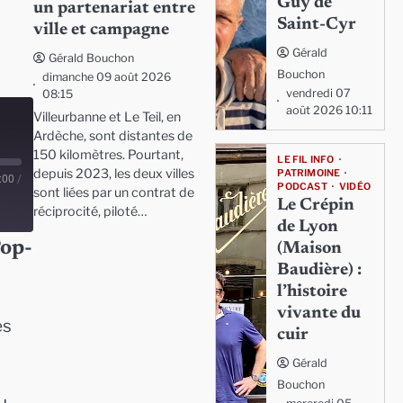
Guy de
un partenariat entre
Saint-Cyr
ville et campagne
Gérald
Gérald Bouchon
Bouchon
dimanche 09 août 2026
vendredi 07
08:15
août 2026 10:11
Villeurbanne et Le Teil, en
Ardèche, sont distantes de
150 kilomètres. Pourtant,
LE FIL INFO
depuis 2023, les deux villes
PATRIMOINE
:00
/
PODCAST
VIDÉO
sont liées par un contrat de
Le Crépin
réciprocité, piloté…
de Lyon
Pop-
(Maison
Baudière) :
l’histoire
vivante du
es
cuir
Gérald
Bouchon
u