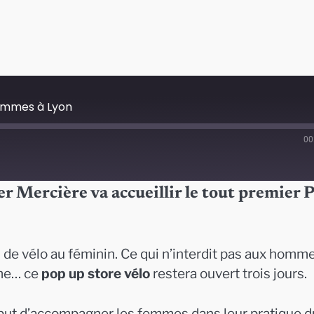
femmes à Lyon
00
r Mercière va accueillir le tout premier 
s de vélo au féminin. Ce qui n’interdit pas aux homm
ame… ce
pop up store vélo
restera ouvert trois jours.
but d’accompagner les femmes dans leur pratique d