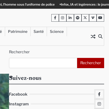
 police
Infox, IA et ingérences : le journalisme peut-il encore lutter ?
Facebook
Instagram
LinkedIn
Spotify
Twitter
Viméo
Yout
té
Patrimoine
Santé
Science
Rechercher
Rechercher
Suivez-nous
Facebook
Instagram