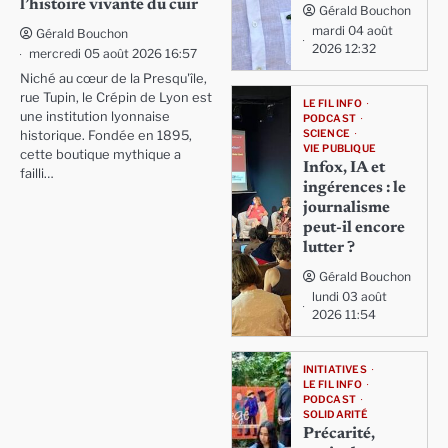
l’histoire vivante du cuir
Gérald Bouchon
mardi 04 août
Gérald Bouchon
2026 12:32
mercredi 05 août 2026 16:57
Niché au cœur de la Presqu'île,
rue Tupin, le Crépin de Lyon est
LE FIL INFO
une institution lyonnaise
PODCAST
SCIENCE
historique. Fondée en 1895,
VIE PUBLIQUE
cette boutique mythique a
Infox, IA et
failli…
ingérences : le
journalisme
peut-il encore
lutter ?
Gérald Bouchon
lundi 03 août
2026 11:54
INITIATIVES
LE FIL INFO
PODCAST
SOLIDARITÉ
Précarité,