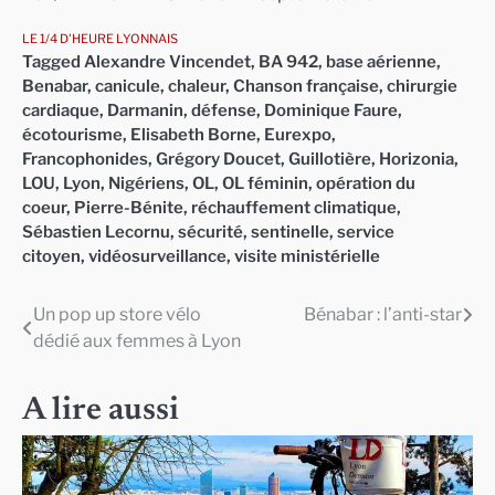
LE 1/4 D'HEURE LYONNAIS
Tagged
Alexandre Vincendet
,
BA 942
,
base aérienne
,
Benabar
,
canicule
,
chaleur
,
Chanson française
,
chirurgie
cardiaque
,
Darmanin
,
défense
,
Dominique Faure
,
écotourisme
,
Elisabeth Borne
,
Eurexpo
,
Francophonides
,
Grégory Doucet
,
Guillotière
,
Horizonia
,
LOU
,
Lyon
,
Nigériens
,
OL
,
OL féminin
,
opération du
coeur
,
Pierre-Bénite
,
réchauffement climatique
,
Sébastien Lecornu
,
sécurité
,
sentinelle
,
service
citoyen
,
vidéosurveillance
,
visite ministérielle
Un pop up store vélo
Bénabar : l’anti-star
Navigation
dédié aux femmes à Lyon
de
l’article
A lire aussi