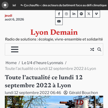
Skip
 batiment face au défi climatique
Entourage : un petit-déj contre l’isolement
to
Facebook
Instagram
LinkedIn
Spotify
Twitter
Viméo
content
jeudi
août 6, 2026
Youtube
Lyon Demain
Radio de solutions : écologie, vivre-ensemble et solidarité
Home
Le 1/4 d'heure Lyonnais
Toute l’actualité ce lundi 12 septembre 2022 à Lyon
Toute l’actualité ce lundi 12
septembre 2022 à Lyon
lundi 12 septembre 2022 06:46
Gérald Bouchon