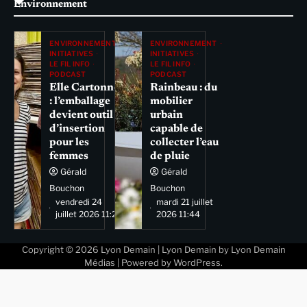
Environnement
ENVIRONNEMENT
ENVIRONNEMENT
INITIATIVES
INITIATIVES
LE FIL INFO
LE FIL INFO
PODCAST
PODCAST
Elle Cartonne
Rainbeau : du
: l’emballage
mobilier
devient outil
urbain
d’insertion
capable de
pour les
collecter l’eau
femmes
de pluie
Gérald
Gérald
Bouchon
Bouchon
vendredi 24
mardi 21 juillet
juillet 2026 11:29
2026 11:44
Copyright © 2026
Lyon Demain
| Lyon Demain by
Lyon Demain
Médias
| Powered by
WordPress
.