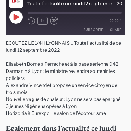
Toute l'actualité ce lundi 12 septembre 2022 à Lyon
Play
1x
00:00
/
Episode
SUBSCRIBE
SHARE
ECOUTEZ LE 1/4H LYONNAIS… Toute l’actualité de ce
SHARE
lundi 12 septembre 2022
RSS FEED
LINK
Elisabeth Borne à Perrache et à la base aérienne 942
EMBED
Darmanin à Lyon : le ministre reviendra soutenir les
policiers
Alexandre Vincendet propose un service citoyen de
trois mois
Nouvelle vague de chaleur : Lyon ne sera pas épargné
3 jeunes Nigériens opérés à Lyon
Horizonia à Eurexpo : le salon de l’écotourisme
Egalement dans l’actualité ce lundi