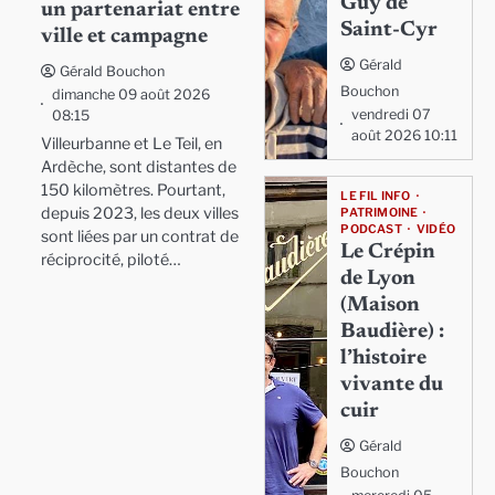
Guy de
un partenariat entre
Saint-Cyr
ville et campagne
Gérald
Gérald Bouchon
Bouchon
dimanche 09 août 2026
vendredi 07
08:15
août 2026 10:11
Villeurbanne et Le Teil, en
Ardèche, sont distantes de
150 kilomètres. Pourtant,
LE FIL INFO
depuis 2023, les deux villes
PATRIMOINE
PODCAST
VIDÉO
sont liées par un contrat de
Le Crépin
réciprocité, piloté…
de Lyon
(Maison
Baudière) :
l’histoire
vivante du
cuir
Gérald
Bouchon