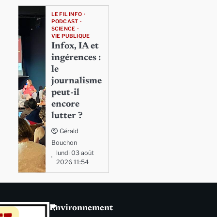
LE FIL INFO
PODCAST
SCIENCE
VIE PUBLIQUE
Infox, IA et
ingérences :
le
journalisme
peut-il
encore
lutter ?
Gérald
Bouchon
lundi 03 août
2026 11:54
Environnement