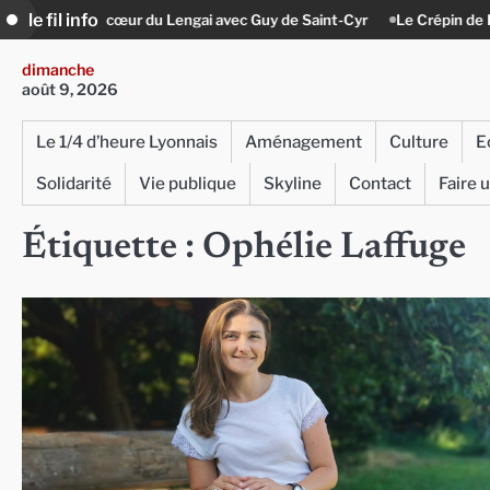
Skip
le fil info
au cœur du Lengai avec Guy de Saint-Cyr
Le Crépin de Lyon (Maison Ba
to
content
dimanche
août 9, 2026
Le 1/4 d’heure Lyonnais
Aménagement
Culture
E
Solidarité
Vie publique
Skyline
Contact
Faire 
Étiquette :
Ophélie Laffuge