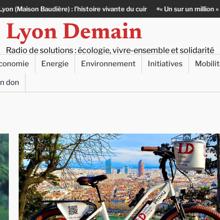
udière) : l’histoire vivante du cuir
« Un sur un million » : Rachid Azi
Lyon Demain
Radio de solutions : écologie, vivre-ensemble et solidarité
conomie
Energie
Environnement
Initiatives
Mobili
un don