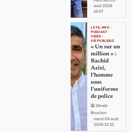
mercredi 05
août 2026
16:57
LE FIL INFO
PODCAST
VIDÉO
VIE PUBLIQUE
« Un sur un
million » :
Rachid
Azizi,
l’homme
sous
l’uniforme
de police
Gérald
Bouchon
mardi 04 août
2026 12:32