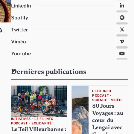
LinkedIn
Spotify
Twitter
 à
Viméo
Youtube
Dernières publications
LE FIL INFO
PODCAST
SCIENCE
VIDÉO
80 Jours
Voyages : au
INITIATIVES
LE FIL INFO
cœur du
PODCAST
SOLIDARITÉ
Lengai avec
Le Teil Villeurbanne :