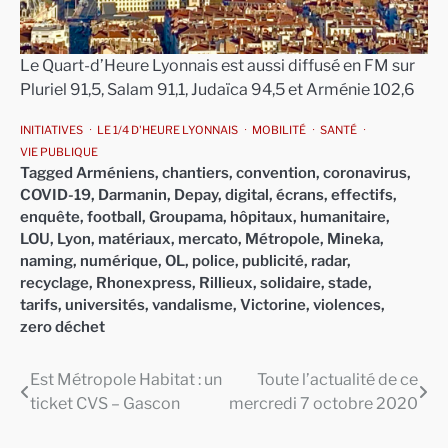
Le Quart-d’Heure Lyonnais est aussi diffusé en FM sur
Pluriel 91,5, Salam 91,1, Judaïca 94,5 et Arménie 102,6
INITIATIVES
LE 1/4 D'HEURE LYONNAIS
MOBILITÉ
SANTÉ
VIE PUBLIQUE
Tagged
Arméniens
,
chantiers
,
convention
,
coronavirus
,
COVID-19
,
Darmanin
,
Depay
,
digital
,
écrans
,
effectifs
,
enquête
,
football
,
Groupama
,
hôpitaux
,
humanitaire
,
LOU
,
Lyon
,
matériaux
,
mercato
,
Métropole
,
Mineka
,
naming
,
numérique
,
OL
,
police
,
publicité
,
radar
,
recyclage
,
Rhonexpress
,
Rillieux
,
solidaire
,
stade
,
tarifs
,
universités
,
vandalisme
,
Victorine
,
violences
,
zero déchet
Est Métropole Habitat : un
Toute l’actualité de ce
Navigation
ticket CVS – Gascon
mercredi 7 octobre 2020
de