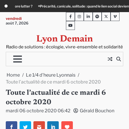
Skip
solitude : quand le lien social devient essentiel
« Ça chauffe » : des acteurs d
to
Facebook
Instagram
LinkedIn
Spotify
Twitter
Viméo
content
vendredi
août 7, 2026
Youtube
Lyon Demain
Radio de solutions : écologie, vivre-ensemble et solidarité
Home
Le 1/4 d'heure Lyonnais
Toute l’actualité de ce mardi 6 octobre 2020
Toute l’actualité de ce mardi 6
octobre 2020
mardi 06 octobre 2020 06:42
Gérald Bouchon