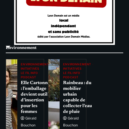
Environnement
ENVIRONNEMENT
ENVIRONNEMENT
INITIATIVES
INITIATIVES
LE FIL INFO
LE FIL INFO
PODCAST
PODCAST
Elle Cartonne
Rainbeau : du
: l’emballage
mobilier
devient outil
urbain
d’insertion
capable de
pour les
collecter l’eau
femmes
de pluie
Gérald
Gérald
Bouchon
Bouchon