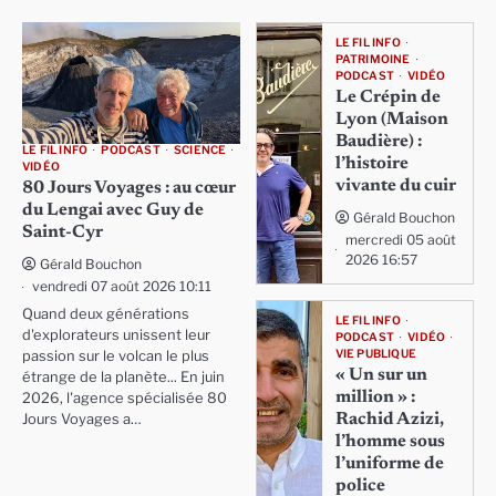
LE FIL INFO
PATRIMOINE
PODCAST
VIDÉO
Le Crépin de
Lyon (Maison
Baudière) :
LE FIL INFO
PODCAST
SCIENCE
l’histoire
VIDÉO
vivante du cuir
80 Jours Voyages : au cœur
du Lengai avec Guy de
Gérald Bouchon
Saint-Cyr
mercredi 05 août
2026 16:57
Gérald Bouchon
vendredi 07 août 2026 10:11
Quand deux générations
LE FIL INFO
d'explorateurs unissent leur
PODCAST
VIDÉO
VIE PUBLIQUE
passion sur le volcan le plus
« Un sur un
étrange de la planète... En juin
million » :
2026, l'agence spécialisée 80
Rachid Azizi,
Jours Voyages a…
l’homme sous
l’uniforme de
police