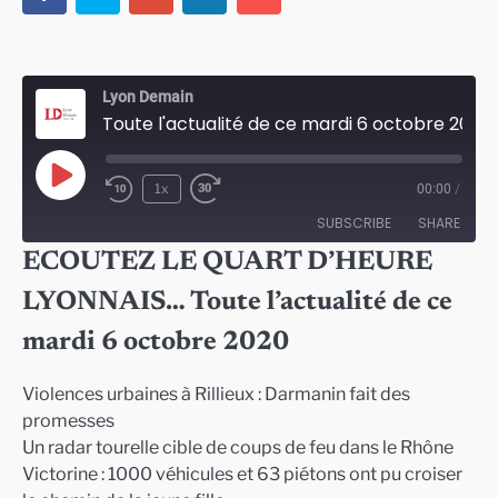
Lyon Demain
Toute l'actualité de ce mardi 6 octobre 2020
Play
1x
00:00
/
Episode
SUBSCRIBE
SHARE
ECOUTEZ LE QUART D’HEURE
SHARE
LYONNAIS… Toute l’actualité de ce
RSS FEED
LINK
mardi 6 octobre 2020
EMBED
Violences urbaines à Rillieux : Darmanin fait des
promesses
Un radar tourelle cible de coups de feu dans le Rhône
Victorine : 1000 véhicules et 63 piétons ont pu croiser