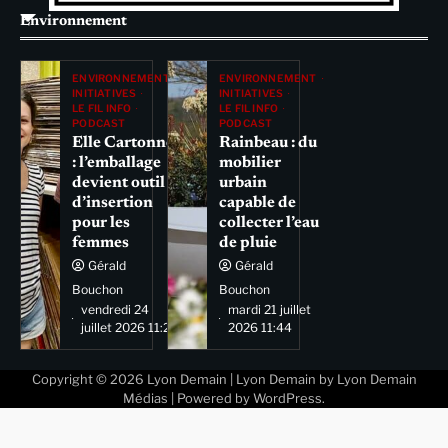
Environnement
ENVIRONNEMENT
ENVIRONNEMENT
INITIATIVES
INITIATIVES
LE FIL INFO
LE FIL INFO
PODCAST
PODCAST
Elle Cartonne
Rainbeau : du
: l’emballage
mobilier
devient outil
urbain
d’insertion
capable de
pour les
collecter l’eau
femmes
de pluie
Gérald
Gérald
Bouchon
Bouchon
vendredi 24
mardi 21 juillet
juillet 2026 11:29
2026 11:44
Copyright © 2026
Lyon Demain
| Lyon Demain by
Lyon Demain
Médias
| Powered by
WordPress
.