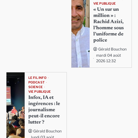
VIE PUBLIQUE
« Un sur un
million » :
Rachid Azizi,
l’homme sous
l’uniforme de
police
Gérald Bouchon
mardi 04 août
2026 12:32
LE FIL INFO
PODCAST
SCIENCE
VIE PUBLIQUE
Infox, IA et
ingérences : le
journalisme
peut-il encore
lutter ?
Gérald Bouchon
lundi 03 août