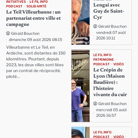
INITIATIVES
LE FIL INFO
Lengai avec
PODCAST
SOLIDARITÉ
Guy de Saint-
Le Teil Villeurbanne : un
Cyr
partenariat entre ville et
campagne
Gérald Bouchon
vendredi 07 août
Gérald Bouchon
2026 10:11
dimanche 09 août 2026 08:15
Villeurbanne et Le Teil, en
Ardèche, sont distantes de 150
LE FIL INFO
kilomètres. Pourtant, depuis
PATRIMOINE
PODCAST
VIDÉO
2023, les deux villes sont liées
Le Crépin de
par un contrat de réciprocité,
Lyon (Maison
piloté…
Baudière) :
l’histoire
vivante du cuir
Gérald Bouchon
mercredi 05 août
2026 16:57
LE FIL INFO
PODCAST
VIDÉO