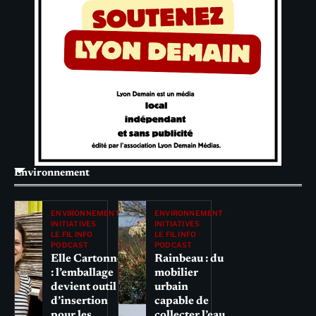
Environnement
ENVIRONNEMENT
ENVIRONNEMENT
INITIATIVES
INITIATIVES
LE FIL INFO
LE FIL INFO
PODCAST
PODCAST
Elle Cartonne
Rainbeau : du
: l’emballage
mobilier
devient outil
urbain
d’insertion
capable de
pour les
collecter l’eau