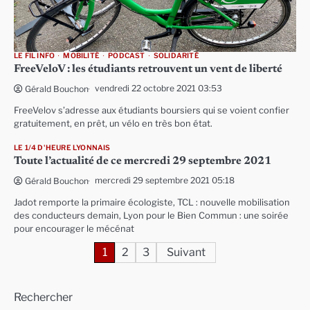
LE FIL INFO
MOBILITÉ
PODCAST
SOLIDARITÉ
FreeVeloV : les étudiants retrouvent un vent de liberté
vendredi 22 octobre 2021 03:53
Gérald Bouchon
FreeVelov s’adresse aux étudiants boursiers qui se voient confier
gratuitement, en prêt, un vélo en très bon état.
LE 1/4 D'HEURE LYONNAIS
Toute l’actualité de ce mercredi 29 septembre 2021
mercredi 29 septembre 2021 05:18
Gérald Bouchon
Jadot remporte la primaire écologiste, TCL : nouvelle mobilisation
des conducteurs demain, Lyon pour le Bien Commun : une soirée
pour encourager le mécénat
Pagination
1
2
3
Suivant
des
Rechercher
publications