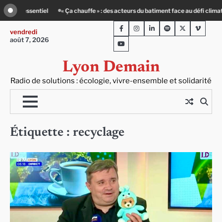
Skip
atique
Entourage : un petit-déj contre l’isolement
Le Crépin de Lyon (Maiso
to
Facebook
Instagram
LinkedIn
Spotify
Twitter
Viméo
content
vendredi
août 7, 2026
Youtube
Lyon Demain
Radio de solutions : écologie, vivre-ensemble et solidarité
Étiquette :
recyclage