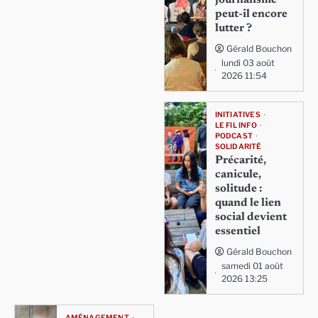
journalisme
peut-il encore
lutter ?
Gérald Bouchon
lundi 03 août
2026 11:54
INITIATIVES
LE FIL INFO
PODCAST
SOLIDARITÉ
Précarité,
canicule,
solitude :
quand le lien
social devient
essentiel
Gérald Bouchon
samedi 01 août
2026 13:25
AMÉNAGEMENT