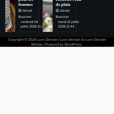
femmes
de pluie
Gérald
Gérald
Bouchon
Bouchon
vendredi 24
mardi 21 juillet
juillet 2026 11:29
2026 11:44
Copyright © 2026
Lyon Demain
| Lyon Demain by
Lyon Demain
Médias
| Powered by
WordPress
.