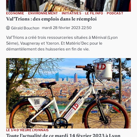
ECONOMIE
ENVIRONNEMENT
INITIATIVES
LE FIL INFO
PODCAST
Val’Trions : des emplois dans le réemploi
mardi 28 février 2023 22:50
Gérald Bouchon
Val’Trions a créé trois ressourceries situées à Ménival (Lyon
5ème), Vaugneray et Yzeron. Et Matério’Dec pour le
démantèlement des huisseries en fin de vie.
LE 1/4 D'HEURE LYONNAIS
Toute l’actualité de ce mardi 14 février 2023 à Lyon