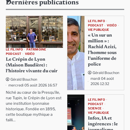
Dernières publications
LE FIL INFO
PODCAST
VIDÉO
VIE PUBLIQUE
« Un sur un
million » :
Rachid Azizi,
LE FIL INFO
PATRIMOINE
l’homme sous
PODCAST
VIDÉO
l’uniforme de
Le Crépin de Lyon
police
(Maison Baudière) :
l’histoire vivante du cuir
Gérald Bouchon
mardi 04 août
Gérald Bouchon
2026 12:32
mercredi 05 août 2026 16:57
Niché au cœur de la Presqu'île,
rue Tupin, le Crépin de Lyon est
LE FIL INFO
une institution lyonnaise
PODCAST
SCIENCE
historique. Fondée en 1895,
VIE PUBLIQUE
cette boutique mythique a
Infox, IA et
failli…
ingérences : le