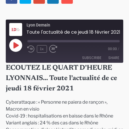
Lyon Demain
Toute l'actualité de ce jeudi 18 février 2021
Play
1x
00:00
/
Episode
SUBSCRIBE
SHARE
ECOUTEZ LE QUART D’HEURE
SHARE
LYONNAIS… Toute l’actualité de ce
RSS FEED
LINK
jeudi 18 février 2021
EMBED
Cyberattaque : « Personne ne paiera de rançon »,
Macron en visio
Covid-19 : hospitalisations en baisse dans le Rhône
Variant anglais : 24 % des cas dans le Rhône