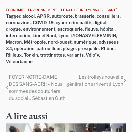
ECONOMIE
ENVIRONNEMENT
LE 1/4 D'HEURE LYONNAIS
SANTÉ
Tagged
alcool
,
APRR
,
autoroute
,
brasserie
,
conseillers
,
coronavirus
,
COVID-19
,
cyber-criminalité
,
digital
,
drogue
,
environnement
,
escroquerie
,
fleuve
,
hôpital
,
interdiction
,
Lionel Rard
,
Lyon
,
LYONASVELFEMININ
,
Macron
,
Métropole
,
nord-ouest
,
numérique
,
odysseus
3.1
,
opération
,
patrouilleur
,
péage
,
presqu'île
,
Rhône
,
Rillieux
,
Tonkin
,
trottinettes
,
variants
,
Vélo'V
,
Villeurbanne
FOYER NOTRE-DAME
Les trolleys nouvelle
Navigation
DES SANS-ABRI : « Nous
génération arrivent à Lyon
de
sommes des couturiers
du social » Sébastien Guth
l’article
A lire aussi