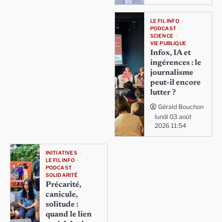
LE FIL INFO
PODCAST
SCIENCE
VIE PUBLIQUE
Infox, IA et
ingérences : le
journalisme
peut-il encore
lutter ?
Gérald Bouchon
lundi 03 août
2026 11:54
INITIATIVES
LE FIL INFO
PODCAST
SOLIDARITÉ
Précarité,
canicule,
solitude :
quand le lien