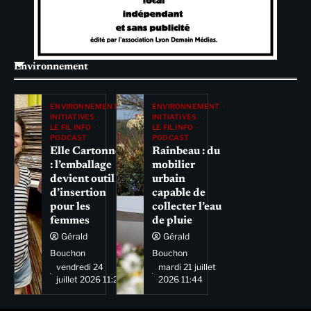
Environnement
ENVIRONNEMENT
ENVIRONNEMENT
INITIATIVES
INITIATIVES
LE FIL INFO
LE FIL INFO
PODCAST
PODCAST
Elle Cartonne
Rainbeau : du
: l’emballage
mobilier
devient outil
urbain
d’insertion
capable de
pour les
collecter l’eau
femmes
de pluie
Gérald
Gérald
Bouchon
Bouchon
vendredi 24
mardi 21 juillet
juillet 2026 11:29
2026 11:44