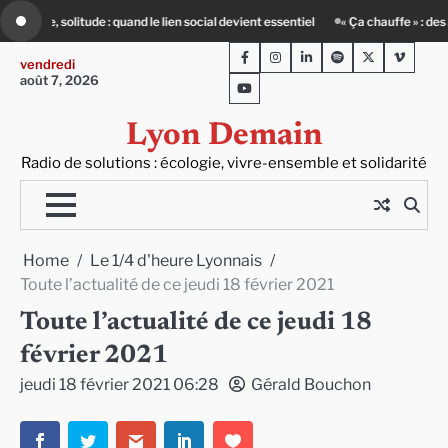
Skip
evient essentiel
« Ça chauffe » : des acteurs du batiment face au défi climatiq
to
Facebook
Instagram
LinkedIn
Spotify
Twitter
Viméo
content
vendredi
août 7, 2026
Youtube
Lyon Demain
Radio de solutions : écologie, vivre-ensemble et solidarité
Home
Le 1/4 d'heure Lyonnais
Toute l’actualité de ce jeudi 18 février 2021
Toute l’actualité de ce jeudi 18
février 2021
jeudi 18 février 2021 06:28
Gérald Bouchon