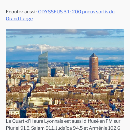
Ecoutez aussi :
ODYSSEUS 3.1 : 200 pneus sortis du
Grand Large
Le Quart-d’Heure Lyonnais est aussi diffusé en FM sur
Pluriel 91,5, Salam 91,1, Judaïca 94,5 et Arménie 102,6