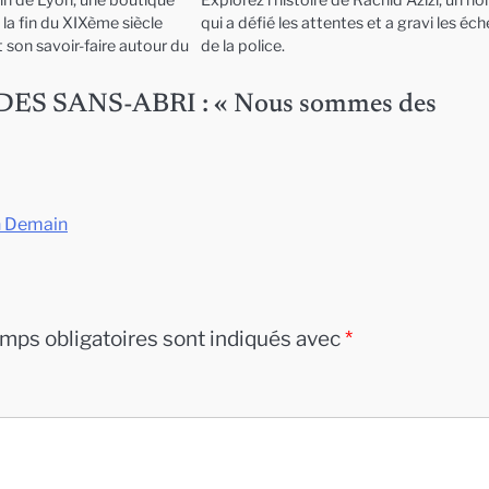
in de Lyon, une boutique
Explorez l’histoire de Rachid Azizi, un 
la fin du XIXème siècle
qui a défié les attentes et a gravi les éc
 son savoir-faire autour du
de la police.
 SANS-ABRI : « Nous sommes des
yon Demain
mps obligatoires sont indiqués avec
*