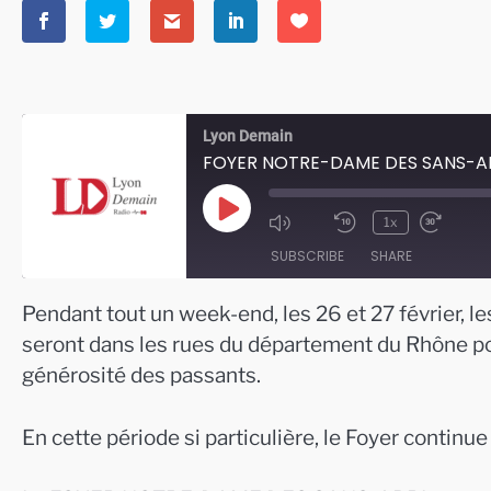
Lyon Demain
FOYER NOTRE-DAME DES SANS-ABRI 
Play
1x
Episode
SUBSCRIBE
SHARE
Pendant tout un week-end, les 26 et 27 févri
SHARE
seront dans les rues du département du Rhône pour 
RSS FEED
LINK
générosité des passants.
EMBED
En cette période si particulière, le Foyer continue