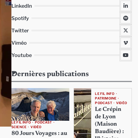
LinkedIn
Spotify
Twitter
Viméo
Youtube
Dernières publications
LE FIL INFO
PATRIMOINE
PODCAST
VIDÉO
Le Crépin
de Lyon
LE FIL INFO
PODCAST
(Maison
SCIENCE
VIDÉO
Baudière) :
80 Jours Voyages : au