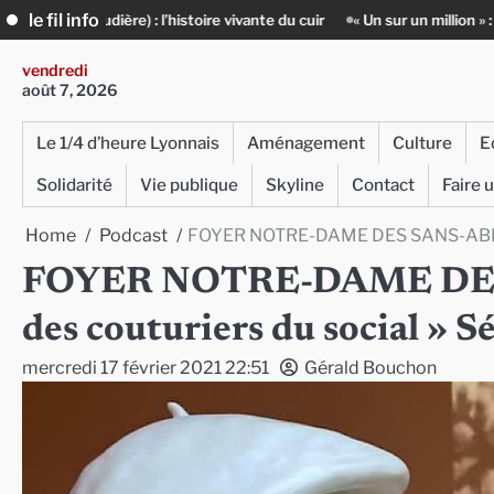
Skip
le fil info
’histoire vivante du cuir
« Un sur un million » : Rachid Azizi, l’homme 
to
content
vendredi
août 7, 2026
Le 1/4 d’heure Lyonnais
Aménagement
Culture
E
Solidarité
Vie publique
Skyline
Contact
Faire 
Home
Podcast
FOYER NOTRE-DAME DES SANS-ABRI : 
FOYER NOTRE-DAME DES 
des couturiers du social » 
mercredi 17 février 2021 22:51
Gérald Bouchon