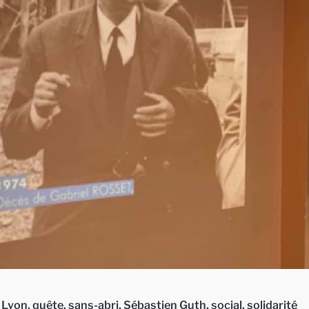
,
Lyon
,
quête
,
sans-abri
,
Sébastien Guth
,
social
,
solidarité