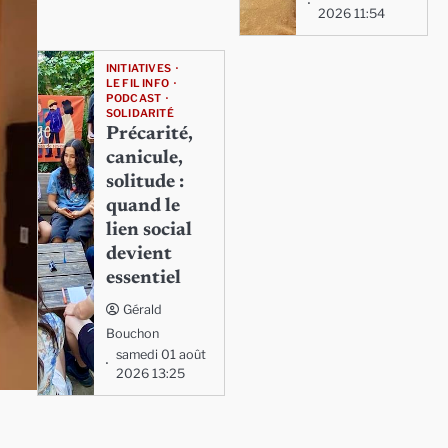
2026 11:54
INITIATIVES
LE FIL INFO
PODCAST
SOLIDARITÉ
Précarité,
canicule,
solitude :
quand le
lien social
devient
essentiel
Gérald
Bouchon
samedi 01 août
2026 13:25