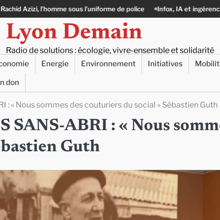
sous l’uniforme de police
Infox, IA et ingérences : le journalisme peut-
Lyon Demain
Radio de solutions : écologie, vivre-ensemble et solidarité
conomie
Energie
Environnement
Initiatives
Mobili
un don
« Nous sommes des couturiers du social » Sébastien Guth
SANS-ABRI : « Nous somm
Sébastien Guth