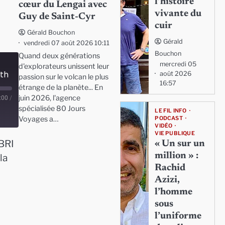
l’histoire
cœur du Lengai avec
vivante du
Guy de Saint-Cyr
cuir
Gérald Bouchon
Gérald
vendredi 07 août 2026 10:11
Bouchon
Quand deux générations
mercredi 05
d'explorateurs unissent leur
uth
août 2026
passion sur le volcan le plus
16:57
étrange de la planète... En
juin 2026, l'agence
:00
/
spécialisée 80 Jours
LE FIL INFO
Voyages a…
PODCAST
VIDÉO
VIE PUBLIQUE
BRI
« Un sur un
million » :
la
Rachid
Azizi,
l’homme
sous
l’uniforme