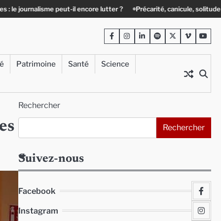
il encore lutter ?
Précarité, canicule, solitude : quand le lien social d
Facebook
Instagram
LinkedIn
Spotify
Twitter
Viméo
Yout
té
Patrimoine
Santé
Science
Rechercher
es
Rechercher
Suivez-nous
Facebook
Instagram