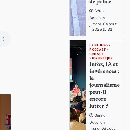
de police
Gérald
Bouchon
mardi 04 août
2026 12:32
LE FIL INFO
PODCAST
SCIENCE
VIE PUBLIQUE
Infox, IA et
ingérences :
le
journalisme
peut-il
encore
lutter ?
Gérald
Bouchon
lundi 03 août