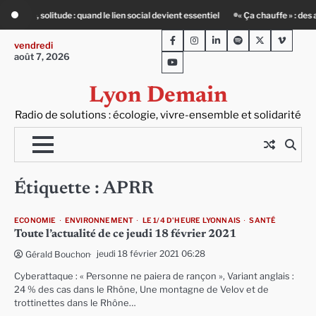
Skip
 lien social devient essentiel
« Ça chauffe » : des acteurs du batiment face au
to
Facebook
Instagram
LinkedIn
Spotify
Twitter
Viméo
content
vendredi
août 7, 2026
Youtube
Lyon Demain
Radio de solutions : écologie, vivre-ensemble et solidarité
Étiquette :
APRR
ECONOMIE
ENVIRONNEMENT
LE 1/4 D'HEURE LYONNAIS
SANTÉ
Toute l’actualité de ce jeudi 18 février 2021
jeudi 18 février 2021 06:28
Gérald Bouchon
Cyberattaque : « Personne ne paiera de rançon », Variant anglais :
24 % des cas dans le Rhône, Une montagne de Velov et de
trottinettes dans le Rhône…