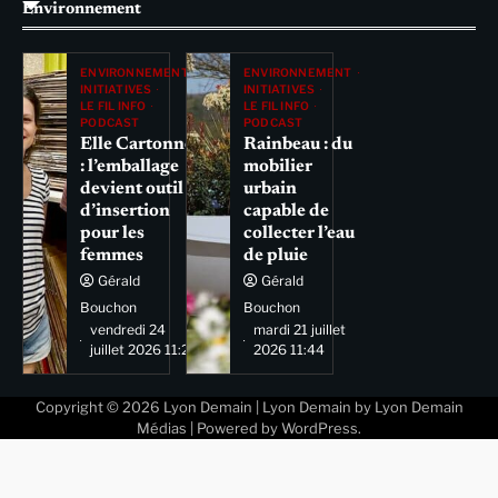
Environnement
ENVIRONNEMENT
ENVIRONNEMENT
INITIATIVES
INITIATIVES
LE FIL INFO
LE FIL INFO
PODCAST
PODCAST
Elle Cartonne
Rainbeau : du
: l’emballage
mobilier
devient outil
urbain
d’insertion
capable de
pour les
collecter l’eau
femmes
de pluie
Gérald
Gérald
Bouchon
Bouchon
vendredi 24
mardi 21 juillet
juillet 2026 11:29
2026 11:44
Copyright © 2026
Lyon Demain
| Lyon Demain by
Lyon Demain
Médias
| Powered by
WordPress
.