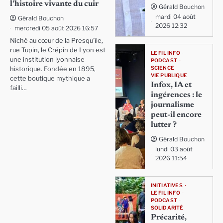
l’histoire vivante du cuir
Gérald Bouchon
mardi 04 août
Gérald Bouchon
2026 12:32
mercredi 05 août 2026 16:57
Niché au cœur de la Presqu'île,
rue Tupin, le Crépin de Lyon est
LE FIL INFO
une institution lyonnaise
PODCAST
SCIENCE
historique. Fondée en 1895,
VIE PUBLIQUE
cette boutique mythique a
Infox, IA et
failli…
ingérences : le
journalisme
peut-il encore
lutter ?
Gérald Bouchon
lundi 03 août
2026 11:54
INITIATIVES
LE FIL INFO
PODCAST
SOLIDARITÉ
Précarité,