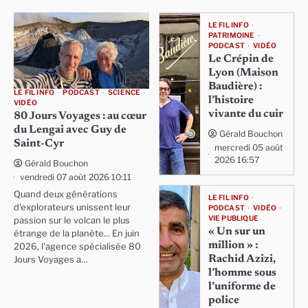
LE FIL INFO
PATRIMOINE
PODCAST
VIDÉO
Le Crépin de
Lyon (Maison
Baudière) :
LE FIL INFO
PODCAST
SCIENCE
l’histoire
VIDÉO
vivante du cuir
80 Jours Voyages : au cœur
du Lengai avec Guy de
Gérald Bouchon
Saint-Cyr
mercredi 05 août
2026 16:57
Gérald Bouchon
vendredi 07 août 2026 10:11
Quand deux générations
LE FIL INFO
d'explorateurs unissent leur
PODCAST
VIDÉO
VIE PUBLIQUE
passion sur le volcan le plus
« Un sur un
étrange de la planète... En juin
million » :
2026, l'agence spécialisée 80
Rachid Azizi,
Jours Voyages a…
l’homme sous
l’uniforme de
police