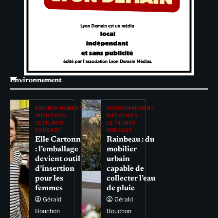
Environnement
ENVIRONNEMENT
ENVIRONNEMENT
INITIATIVES
INITIATIVES
LE FIL INFO
LE FIL INFO
PODCAST
PODCAST
Elle Cartonne
Rainbeau : du
: l’emballage
mobilier
devient outil
urbain
d’insertion
capable de
pour les
collecter l’eau
femmes
de pluie
Gérald
Gérald
Bouchon
Bouchon