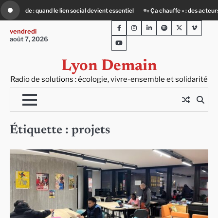
Skip
t face au défi climatique
80 Jours Voyages : au cœur du Lengai avec Guy de 
to
Facebook
Instagram
LinkedIn
Spotify
Twitter
Viméo
content
vendredi
août 7, 2026
Youtube
Lyon Demain
Radio de solutions : écologie, vivre-ensemble et solidarité
Étiquette :
projets