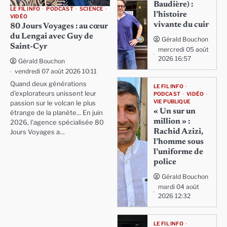
Baudière) :
LE FIL INFO
PODCAST
SCIENCE
l’histoire
VIDÉO
vivante du cuir
80 Jours Voyages : au cœur
du Lengai avec Guy de
Gérald Bouchon
Saint-Cyr
mercredi 05 août
2026 16:57
Gérald Bouchon
vendredi 07 août 2026 10:11
Quand deux générations
LE FIL INFO
d'explorateurs unissent leur
PODCAST
VIDÉO
VIE PUBLIQUE
passion sur le volcan le plus
« Un sur un
étrange de la planète... En juin
million » :
2026, l'agence spécialisée 80
Rachid Azizi,
Jours Voyages a…
l’homme sous
l’uniforme de
police
Gérald Bouchon
mardi 04 août
2026 12:32
LE FIL INFO