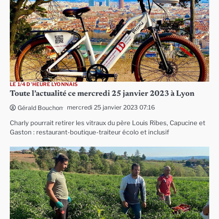
LE 1/4 D'HEURE LYONNAIS
Toute l’actualité ce mercredi 25 janvier 2023 à Lyon
mercredi 25 janvier 2023 07:16
Gérald Bouchon
Charly pourrait retirer les vitraux du père Louis Ribes, Capucine et
Gaston : restaurant-boutique-traiteur écolo et inclusif