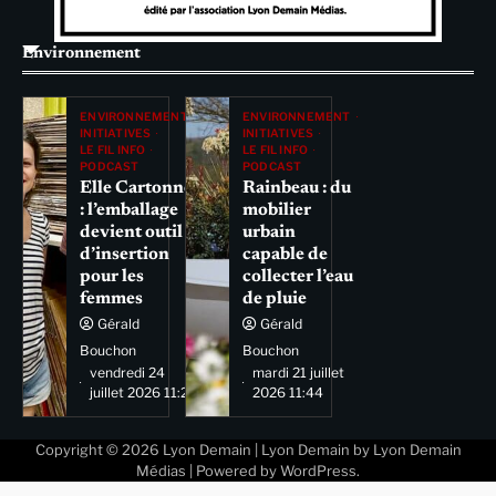
Environnement
ENVIRONNEMENT
ENVIRONNEMENT
INITIATIVES
INITIATIVES
LE FIL INFO
LE FIL INFO
PODCAST
PODCAST
Elle Cartonne
Rainbeau : du
: l’emballage
mobilier
devient outil
urbain
d’insertion
capable de
pour les
collecter l’eau
femmes
de pluie
Gérald
Gérald
Bouchon
Bouchon
vendredi 24
mardi 21 juillet
juillet 2026 11:29
2026 11:44
Copyright © 2026
Lyon Demain
| Lyon Demain by
Lyon Demain
Médias
| Powered by
WordPress
.