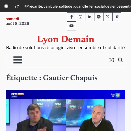
Skip
ial devient essentiel
« Ça chauffe » : des acteurs du batiment face au défi cli
to
Facebook
Instagram
LinkedIn
Spotify
Twitter
Viméo
content
samedi
août 8, 2026
Youtube
Lyon Demain
Radio de solutions : écologie, vivre-ensemble et solidarité
Étiquette :
Gautier Chapuis