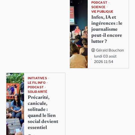
PODCAST
SCIENCE
VIE PUBLIQUE
Infox, IA et
ingérences : le
journalisme
peut-il encore
lutter ?
Gérald Bouchon
lundi 03 août
2026 11:54
INITIATIVES
LE FIL INFO
PODCAST
SOLIDARITÉ
Précarité,
canicule,
solitude :
quand le lien
social devient
essentiel