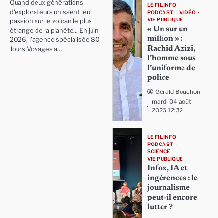
Quand deux générations
LE FIL INFO
d'explorateurs unissent leur
PODCAST
VIDÉO
VIE PUBLIQUE
passion sur le volcan le plus
« Un sur un
étrange de la planète... En juin
million » :
2026, l'agence spécialisée 80
Rachid Azizi,
Jours Voyages a…
l’homme sous
l’uniforme de
police
Gérald Bouchon
mardi 04 août
2026 12:32
LE FIL INFO
PODCAST
SCIENCE
VIE PUBLIQUE
Infox, IA et
ingérences : le
journalisme
peut-il encore
lutter ?