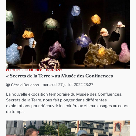
CULTURE
LE FIL INFO
PODCAST
« Secrets de la Terre » au Musée des Confluences
mercredi 27 juillet 2022 23:27
Gérald Bouchon
La nouvelle exposition temporaire du Musée des Confluences,
Secrets de la Terre, nous fait plonger dans différentes
exploitations pour découvrir les minéraux et leurs usages au cours
du temps.