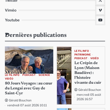
Twitter
Viméo
Youtube
Dernières publications
LE FIL INFO
PATRIMOINE
PODCAST
VIDÉO
Le Crépin de
Lyon (Maison
Baudière) :
LE FIL INFO
PODCAST
SCIENCE
l’histoire
VIDÉO
vivante du cuir
80 Jours Voyages : au cœur
du Lengai avec Guy de
Gérald Bouchon
Saint-Cyr
mercredi 05 août
2026 16:57
Gérald Bouchon
vendredi 07 août 2026 10:11