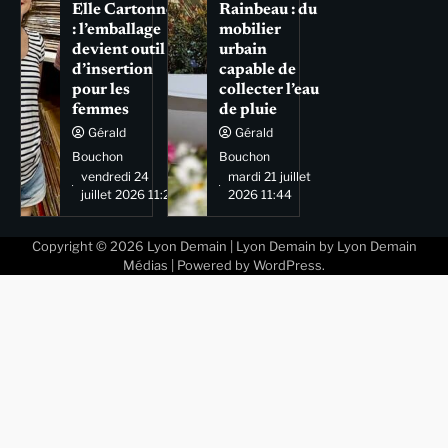
Elle Cartonne
Rainbeau : du
: l’emballage
mobilier
devient outil
urbain
d’insertion
capable de
pour les
collecter l’eau
femmes
de pluie
Gérald
Gérald
Bouchon
Bouchon
vendredi 24
mardi 21 juillet
juillet 2026 11:29
2026 11:44
Copyright © 2026
Lyon Demain
| Lyon Demain by
Lyon Demain
Médias
| Powered by
WordPress
.