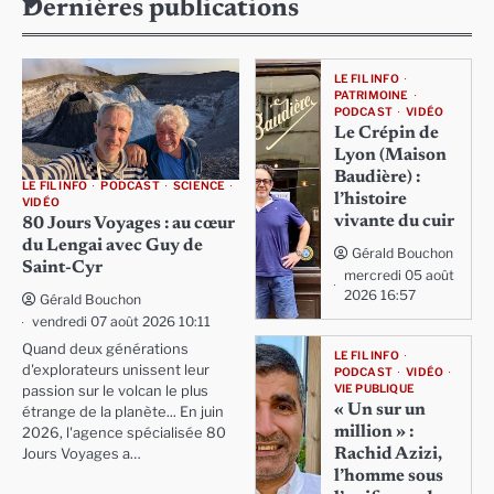
Dernières publications
LE FIL INFO
PATRIMOINE
PODCAST
VIDÉO
Le Crépin de
Lyon (Maison
Baudière) :
LE FIL INFO
PODCAST
SCIENCE
l’histoire
VIDÉO
vivante du cuir
80 Jours Voyages : au cœur
du Lengai avec Guy de
Gérald Bouchon
Saint-Cyr
mercredi 05 août
2026 16:57
Gérald Bouchon
vendredi 07 août 2026 10:11
Quand deux générations
LE FIL INFO
d'explorateurs unissent leur
PODCAST
VIDÉO
VIE PUBLIQUE
passion sur le volcan le plus
« Un sur un
étrange de la planète... En juin
million » :
2026, l'agence spécialisée 80
Rachid Azizi,
Jours Voyages a…
l’homme sous