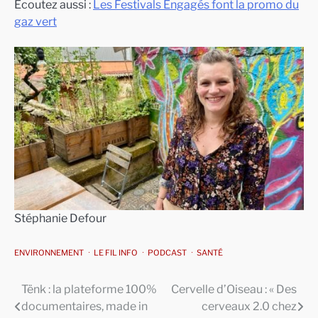
Ecoutez aussi :
Les Festivals Engagés font la promo du
gaz vert
Stéphanie Defour
ENVIRONNEMENT
LE FIL INFO
PODCAST
SANTÉ
Tënk : la plateforme 100%
Cervelle d’Oiseau : « Des
Navigation
documentaires, made in
cerveaux 2.0 chez