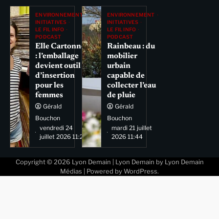
ENVIRONNEMENT
ENVIRONNEMENT
INITIATIVES
INITIATIVES
LE FIL INFO
LE FIL INFO
PODCAST
PODCAST
Elle Cartonne
Rainbeau : du
: l’emballage
mobilier
devient outil
urbain
d’insertion
capable de
pour les
collecter l’eau
femmes
de pluie
Gérald
Gérald
Bouchon
Bouchon
vendredi 24
mardi 21 juillet
juillet 2026 11:29
2026 11:44
Copyright © 2026
Lyon Demain
| Lyon Demain by
Lyon Demain
Médias
| Powered by
WordPress
.