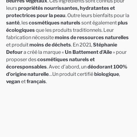
beurres végétaux
. Ces ingrédients sont connus pour
leurs
propriétés nourrissantes, hydratantes et
protectrices pour la peau
. Outre leurs bienfaits pour la
santé
, les
cosmétiques naturels
sont également
plus
écologiques
que les produits traditionnels. Leur
fabrication nécessite
moins de ressources naturelles
et produit
moins de déchets
. En 2021,
Stéphanie
Defour
a créé la marque «
Un Battement d’Aile
» pour
proposer des
cosmétiques naturels et
écoresponsables
. Avec d’abord, un
déodorant 100%
d’origine naturelle
…Un produit certifié
biologique
,
vegan
et
français
.