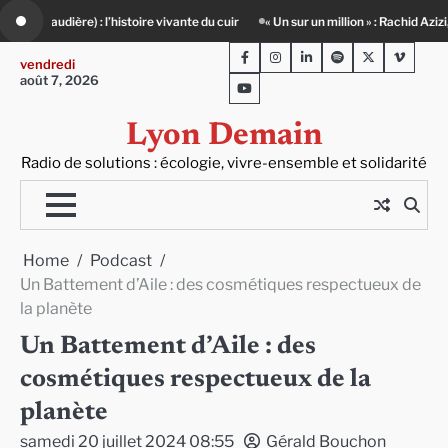
Skip
un million » : Rachid Azizi, l’homme sous l’uniforme de police
Infox, IA et ingér
to
Facebook
Instagram
LinkedIn
Spotify
Twitter
Viméo
content
vendredi
août 7, 2026
Youtube
Lyon Demain
Radio de solutions : écologie, vivre-ensemble et solidarité
Home
Podcast
Un Battement d’Aile : des cosmétiques respectueux de
la planète
Un Battement d’Aile : des
cosmétiques respectueux de la
planète
samedi 20 juillet 2024 08:55
Gérald Bouchon