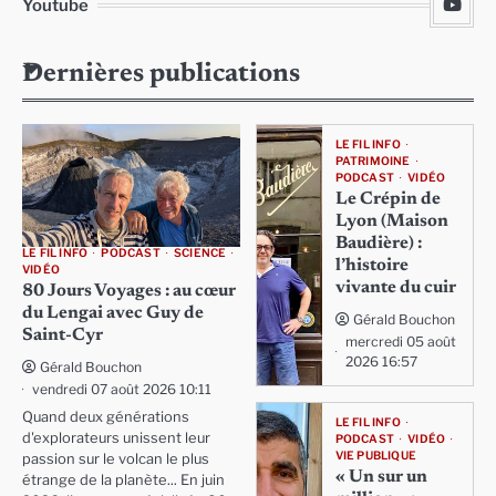
Youtube
Dernières publications
LE FIL INFO
PATRIMOINE
PODCAST
VIDÉO
Le Crépin de
Lyon (Maison
Baudière) :
LE FIL INFO
PODCAST
SCIENCE
l’histoire
VIDÉO
vivante du cuir
80 Jours Voyages : au cœur
du Lengai avec Guy de
Gérald Bouchon
Saint-Cyr
mercredi 05 août
2026 16:57
Gérald Bouchon
vendredi 07 août 2026 10:11
Quand deux générations
LE FIL INFO
d'explorateurs unissent leur
PODCAST
VIDÉO
VIE PUBLIQUE
passion sur le volcan le plus
« Un sur un
étrange de la planète... En juin