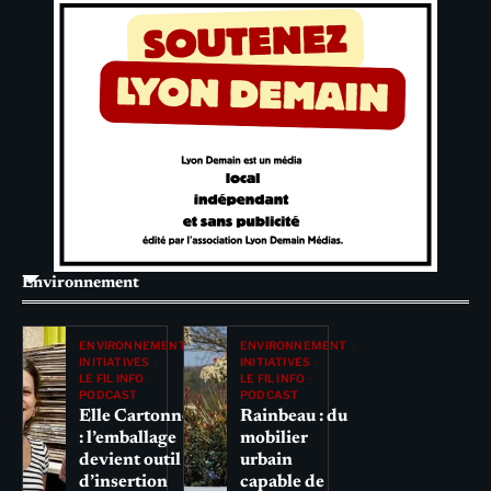
Environnement
ENVIRONNEMENT
ENVIRONNEMENT
INITIATIVES
INITIATIVES
LE FIL INFO
LE FIL INFO
PODCAST
PODCAST
Elle Cartonne
Rainbeau : du
: l’emballage
mobilier
devient outil
urbain
d’insertion
capable de