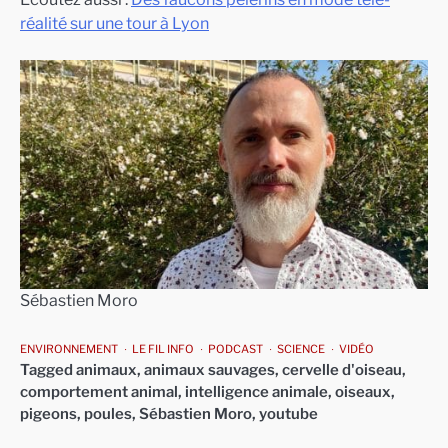
réalité sur une tour à Lyon
Sébastien Moro
ENVIRONNEMENT
LE FIL INFO
PODCAST
SCIENCE
VIDÉO
Tagged
animaux
,
animaux sauvages
,
cervelle d'oiseau
,
comportement animal
,
intelligence animale
,
oiseaux
,
pigeons
,
poules
,
Sébastien Moro
,
youtube