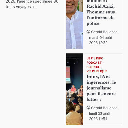
million » :
2026, l'agence spécialisée 80
Rachid Azizi,
Jours Voyages a…
l’homme sous
l’uniforme de
police
Gérald Bouchon
mardi 04 août
2026 12:32
LE FIL INFO
PODCAST
SCIENCE
VIE PUBLIQUE
Infox, IA et
ingérences : le
journalisme
peut-il encore
lutter ?
Gérald Bouchon
lundi 03 août
2026 11:54