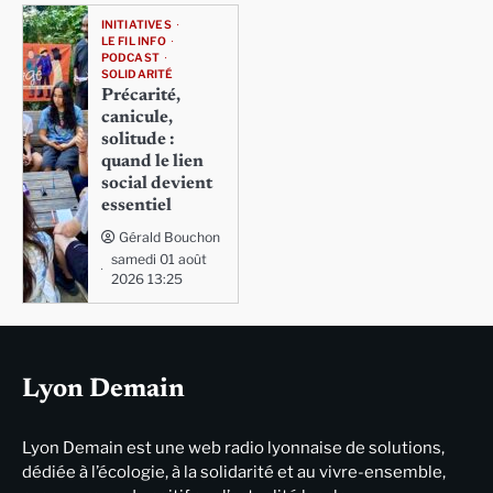
INITIATIVES
LE FIL INFO
PODCAST
SOLIDARITÉ
Précarité,
canicule,
solitude :
quand le lien
social devient
essentiel
Gérald Bouchon
samedi 01 août
2026 13:25
Lyon Demain
Lyon Demain est une web radio lyonnaise de solutions,
dédiée à l’écologie, à la solidarité et au vivre-ensemble,