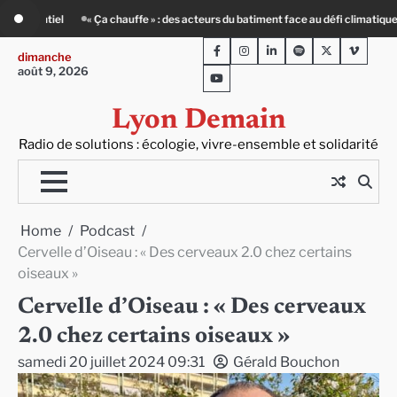
Skip
nt face au défi climatique
80 Jours Voyages : au cœur du Lengai avec Guy de
to
Facebook
Instagram
LinkedIn
Spotify
Twitter
Viméo
content
dimanche
août 9, 2026
Youtube
Lyon Demain
Radio de solutions : écologie, vivre-ensemble et solidarité
Home
Podcast
Cervelle d’Oiseau : « Des cerveaux 2.0 chez certains
oiseaux »
Cervelle d’Oiseau : « Des cerveaux
2.0 chez certains oiseaux »
samedi 20 juillet 2024 09:31
Gérald Bouchon