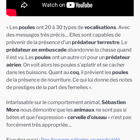
« Les
poules
ont 20 à 30 types de
vocalisations
. Avec
des messages très précis… Elles sont capables de
prévenir de la présence d’un
prédateur terrestre
. Le
prédateur en embuscade
abandonne la chasse quand
il est vu. Les
poules
ont un autre cri pour un
prédateur
aérien
. On voit alors les poules s’aplatir et se cacher
dans les buissons. Quant au
coq
, il prévient les
poules
de la présence de nourriture. Ce qui lui donne des notes
de prestiges de la part des femelles ».
Intarissable sur le comportement animal,
Sébastien
Moro
nous démontre que les
animaux
ne sont pas si
bêtes et que l’expression «
cervelle d’oiseau
» n’est pas
forcément très appropriée…
Ecoutez aussi :
Des faucons pèlerins en mode télé-