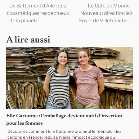
Un Battement d’Aile : des
Le Café du Monde
Navigation
cosmétiques respectueux
Nouveau : direction le
de
de la planète
Foyer de Villefranche !
l’article
A lire aussi
Elle Cartonne : l’emballage devient outil d’insertion
pour les femmes
Découvrez comment Elle Cartonne promeut le réemploi des
cartons en France, réduisant ainsi l’impact écologique du