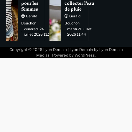
pour les
collecter l’eau
femmes
de pluie
Gérald
Gérald
Bouchon
Bouchon
vendredi 24
mardi 21 juillet
juillet 2026 11:29
2026 11:44
Copyright © 2026
Lyon Demain
| Lyon Demain by
Lyon Demain
Médias
| Powered by
WordPress
.