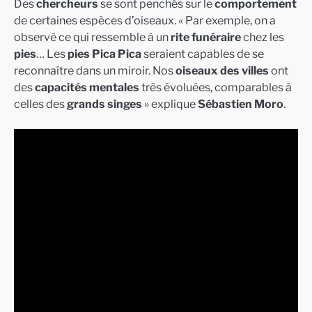
Des
chercheurs
se sont penchés sur le
comportement
de certaines espèces d’oiseaux. « Par exemple, on a
observé ce qui ressemble à un
rite funéraire
chez les
pies
… Les
pies Pica Pica
seraient capables de se
reconnaître dans un miroir. Nos
oiseaux des villes
ont
des
capacités mentales
très évoluées, comparables à
celles des
grands singes
» explique
Sébastien Moro
.