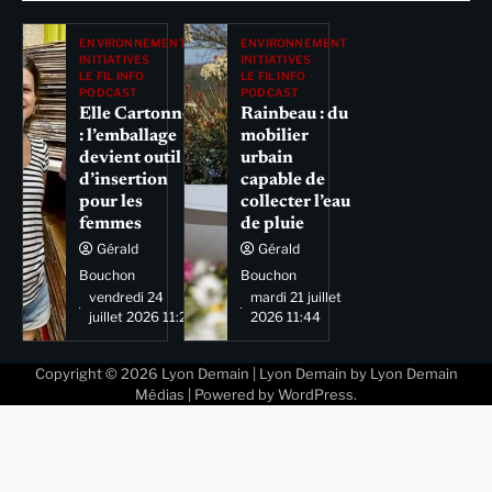
ENVIRONNEMENT
ENVIRONNEMENT
INITIATIVES
INITIATIVES
LE FIL INFO
LE FIL INFO
PODCAST
PODCAST
Elle Cartonne
Rainbeau : du
: l’emballage
mobilier
devient outil
urbain
d’insertion
capable de
pour les
collecter l’eau
femmes
de pluie
Gérald
Gérald
Bouchon
Bouchon
vendredi 24
mardi 21 juillet
juillet 2026 11:29
2026 11:44
Copyright © 2026
Lyon Demain
| Lyon Demain by
Lyon Demain
Médias
| Powered by
WordPress
.