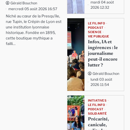
mardi 04 août
Gérald Bouchon
2026 12:32
mercredi 05 août 2026 16:57
Niché au cœur de la Presqu'île,
rue Tupin, le Crépin de Lyon est
LE FIL INFO
une institution lyonnaise
PODCAST
SCIENCE
historique. Fondée en 1895,
VIE PUBLIQUE
cette boutique mythique a
Infox, IA et
failli…
ingérences : le
journalisme
peut-il encore
lutter ?
Gérald Bouchon
lundi 03 août
2026 11:54
INITIATIVES
LE FIL INFO
PODCAST
SOLIDARITÉ
Précarité,
canicule,