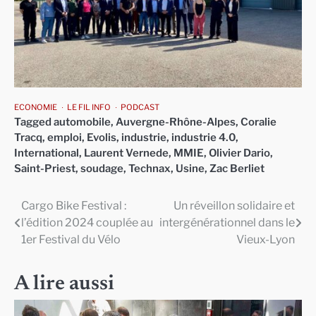
ECONOMIE
LE FIL INFO
PODCAST
Tagged
automobile
,
Auvergne-Rhône-Alpes
,
Coralie
Tracq
,
emploi
,
Evolis
,
industrie
,
industrie 4.0
,
International
,
Laurent Vernede
,
MMIE
,
Olivier Dario
,
Saint-Priest
,
soudage
,
Technax
,
Usine
,
Zac Berliet
Cargo Bike Festival :
Un réveillon solidaire et
Navigation
l’édition 2024 couplée au
intergénérationnel dans le
de
1er Festival du Vélo
Vieux-Lyon
l’article
A lire aussi