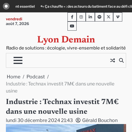
Skip
ment face au défi climatique
Entourage : un petit-déj contre l’isolement
L
to
Facebook
Instagram
LinkedIn
Spotify
Twitter
Viméo
content
vendredi
août 7, 2026
Youtube
Lyon Demain
Radio de solutions : écologie, vivre-ensemble et solidarité
Home
Podcast
Industrie : Technax investit 7M€ dans une nouvelle
usine
Industrie : Technax investit 7M€
dans une nouvelle usine
lundi 30 décembre 2024 21:43
Gérald Bouchon