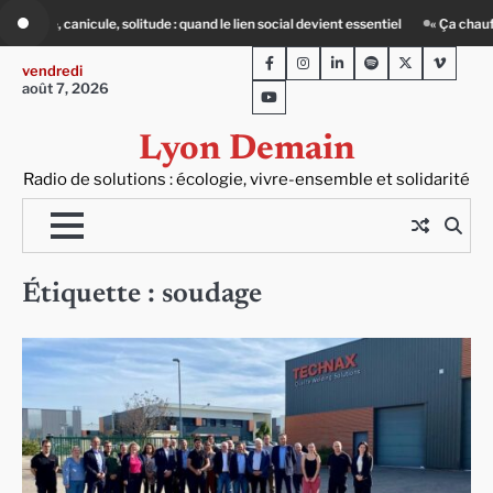
Skip
ude : quand le lien social devient essentiel
« Ça chauffe » : des acteurs du bat
to
Facebook
Instagram
LinkedIn
Spotify
Twitter
Viméo
content
vendredi
août 7, 2026
Youtube
Lyon Demain
Radio de solutions : écologie, vivre-ensemble et solidarité
Étiquette :
soudage