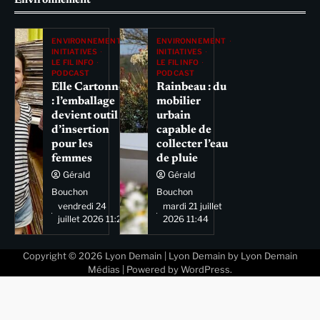
Environnement
ENVIRONNEMENT
ENVIRONNEMENT
INITIATIVES
INITIATIVES
LE FIL INFO
LE FIL INFO
PODCAST
PODCAST
Elle Cartonne
Rainbeau : du
: l’emballage
mobilier
devient outil
urbain
d’insertion
capable de
pour les
collecter l’eau
femmes
de pluie
Gérald
Gérald
Bouchon
Bouchon
vendredi 24
mardi 21 juillet
juillet 2026 11:29
2026 11:44
Copyright © 2026
Lyon Demain
| Lyon Demain by
Lyon Demain
Médias
| Powered by
WordPress
.