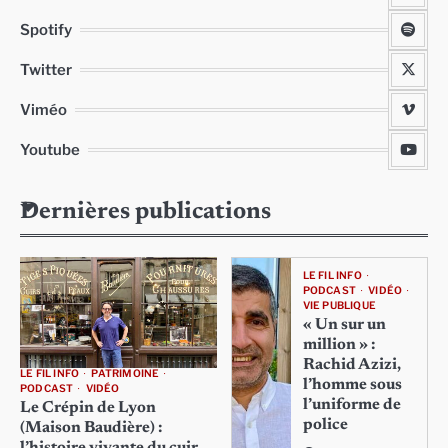
Spotify
Twitter
Viméo
Youtube
Dernières publications
LE FIL INFO
PODCAST
VIDÉO
VIE PUBLIQUE
« Un sur un
million » :
Rachid Azizi,
LE FIL INFO
PATRIMOINE
l’homme sous
PODCAST
VIDÉO
l’uniforme de
Le Crépin de Lyon
police
(Maison Baudière) :
l’histoire vivante du cuir