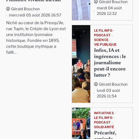
Gérald Bouchon
mardi 04 août
Gérald Bouchon
2026 12:32
mercredi 05 août 2026 16:57
Niché au cœur de la Presqu'île,
rue Tupin, le Crépin de Lyon est
LE FIL INFO
une institution lyonnaise
PODCAST
SCIENCE
historique. Fondée en 1895,
VIE PUBLIQUE
cette boutique mythique a
Infox, IA et
failli…
ingérences : le
journalisme
peut-il encore
lutter ?
Gérald Bouchon
lundi 03 août
2026 11:54
INITIATIVES
LE FIL INFO
PODCAST
SOLIDARITÉ
Précarité,