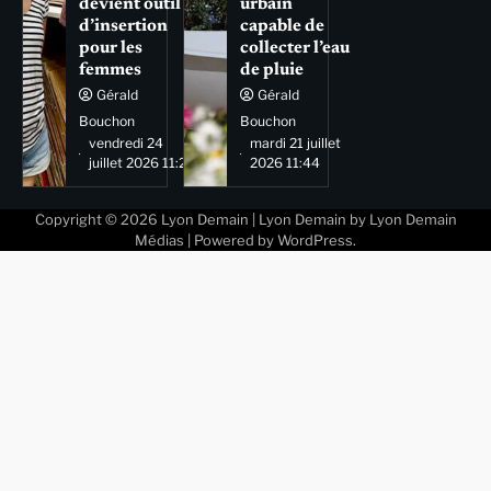
devient outil
urbain
d’insertion
capable de
pour les
collecter l’eau
femmes
de pluie
Gérald
Gérald
Bouchon
Bouchon
vendredi 24
mardi 21 juillet
juillet 2026 11:29
2026 11:44
Copyright © 2026
Lyon Demain
| Lyon Demain by
Lyon Demain
Médias
| Powered by
WordPress
.