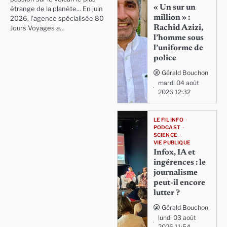
« Un sur un
étrange de la planète... En juin
million » :
2026, l'agence spécialisée 80
Rachid Azizi,
Jours Voyages a…
l’homme sous
l’uniforme de
police
Gérald Bouchon
mardi 04 août
2026 12:32
LE FIL INFO
PODCAST
SCIENCE
VIE PUBLIQUE
Infox, IA et
ingérences : le
journalisme
peut-il encore
lutter ?
Gérald Bouchon
lundi 03 août
2026 11:54