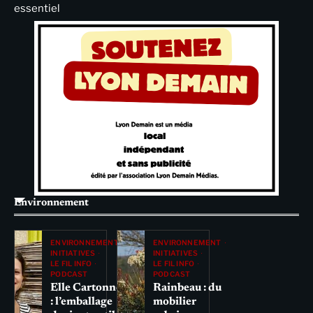
essentiel
Environnement
ENVIRONNEMENT
ENVIRONNEMENT
INITIATIVES
INITIATIVES
LE FIL INFO
LE FIL INFO
PODCAST
PODCAST
Elle Cartonne
Rainbeau : du
: l’emballage
mobilier