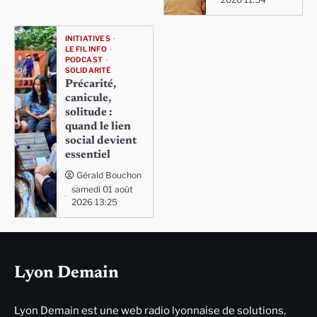
INITIATIVES
LE FIL INFO
PODCAST
SOLIDARITÉ
Précarité,
canicule,
solitude :
quand le lien
social devient
essentiel
Gérald Bouchon
samedi 01 août
2026 13:25
Lyon Demain
Lyon Demain est une web radio lyonnaise de solutions,