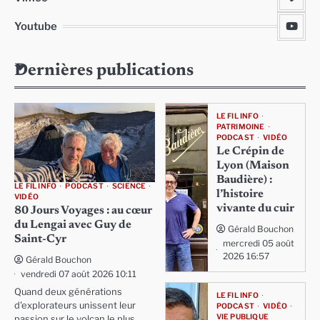
Youtube
Dernières publications
LE FIL INFO
PATRIMOINE
PODCAST
VIDÉO
Le Crépin de
Lyon (Maison
Baudière) :
LE FIL INFO
PODCAST
SCIENCE
l’histoire
VIDÉO
vivante du cuir
80 Jours Voyages : au cœur
du Lengai avec Guy de
Gérald Bouchon
Saint-Cyr
mercredi 05 août
2026 16:57
Gérald Bouchon
vendredi 07 août 2026 10:11
Quand deux générations
LE FIL INFO
d'explorateurs unissent leur
PODCAST
VIDÉO
VIE PUBLIQUE
passion sur le volcan le plus