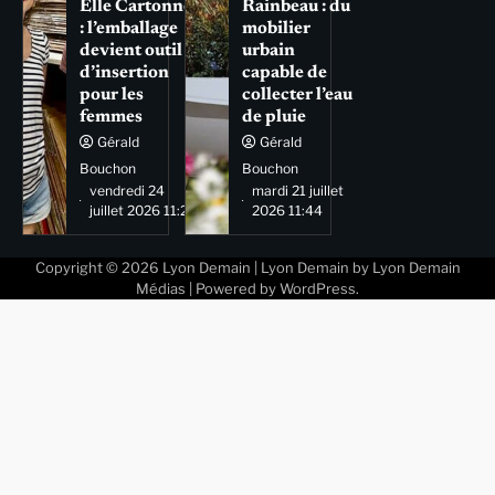
Elle Cartonne
Rainbeau : du
: l’emballage
mobilier
devient outil
urbain
d’insertion
capable de
pour les
collecter l’eau
femmes
de pluie
Gérald
Gérald
Bouchon
Bouchon
vendredi 24
mardi 21 juillet
juillet 2026 11:29
2026 11:44
Copyright © 2026
Lyon Demain
| Lyon Demain by
Lyon Demain
Médias
| Powered by
WordPress
.