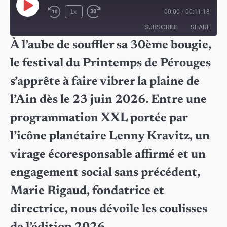
Play
1x
00:00
/
00:11:18
Episode
SUBSCRIBE
SHARE
À l’aube de souffler sa 30ème bougie,
SHARE
le festival du Printemps de Pérouges
RSS FEED
LINK
s’apprête à faire vibrer la plaine de
EMBED
l’Ain dès le 23 juin 2026. Entre une
programmation XXL portée par
l’icône planétaire Lenny Kravitz, un
virage écoresponsable affirmé et un
engagement social sans précédent,
Marie Rigaud, fondatrice et
directrice, nous dévoile les coulisses