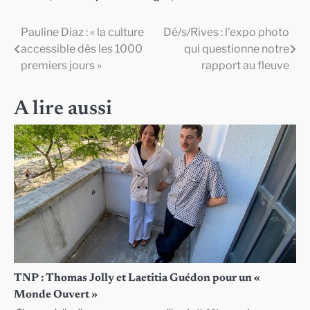
Pauline Diaz : « la culture
Dé/s/Rives : l’expo photo
Navigation
accessible dès les 1000
qui questionne notre
de
premiers jours »
rapport au fleuve
l’article
A lire aussi
TNP : Thomas Jolly et Laetitia Guédon pour un «
Monde Ouvert »