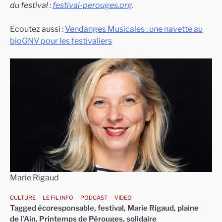
du festival :
festival-perouges.org
.
Ecoutez aussi :
Vendanges Musicales : une navette au
bioGNV pour les festivaliers
Marie Rigaud
CULTURE
LE FIL INFO
PODCAST
VIDÉO
Tagged
écoresponsable
,
festival
,
Marie Rigaud
,
plaine
de l'Ain
,
Printemps de Pérouges
,
solidaire