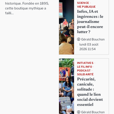
SCIENCE
historique. Fondée en 1895,
VIE PUBLIQUE
cette boutique mythique a
Infox, IA et
failli…
ingérences : le
journalisme
peut-il encore
lutter ?
Gérald Bouchon
lundi 03 août
2026 11:54
INITIATIVES
LE FIL INFO
PODCAST
SOLIDARITÉ
Précarité,
canicule,
solitude :
quand le lien
social devient
essentiel
Gérald Bouchon