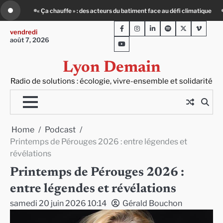
Skip
 face au défi climatique
Entourage : un petit-déj contre l’isolement
Le Cr
to
Facebook
Instagram
LinkedIn
Spotify
Twitter
Viméo
content
vendredi
août 7, 2026
Youtube
Lyon Demain
Radio de solutions : écologie, vivre-ensemble et solidarité
Home
Podcast
Printemps de Pérouges 2026 : entre légendes et
révélations
Printemps de Pérouges 2026 :
entre légendes et révélations
samedi 20 juin 2026 10:14
Gérald Bouchon