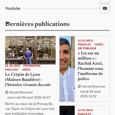
Youtube
Dernières publications
LE FIL INFO
PODCAST
VIDÉO
VIE PUBLIQUE
« Un sur un
million » :
Rachid Azizi,
LE FIL INFO
PATRIMOINE
l’homme sous
PODCAST
VIDÉO
l’uniforme de
Le Crépin de Lyon
police
(Maison Baudière) :
l’histoire vivante du cuir
Gérald Bouchon
mardi 04 août
Gérald Bouchon
2026 12:32
mercredi 05 août 2026 16:57
Niché au cœur de la Presqu'île,
rue Tupin, le Crépin de Lyon est
LE FIL INFO
une institution lyonnaise
PODCAST