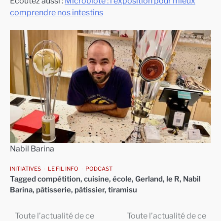
Ecoutez aussi :
Microbiote : l’exposition pour mieux
comprendre nos intestins
Nabil Barina
INITIATIVES
LE FIL INFO
PODCAST
Tagged
compétition
,
cuisine
,
école
,
Gerland
,
le R
,
Nabil
Barina
,
pâtisserie
,
pâtissier
,
tiramisu
Toute l’actualité de ce
Toute l’actualité de ce
Navigation