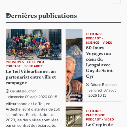
Dernières publications
LE FIL INFO
PODCAST
SCIENCE
VIDÉO
80 Jours
Voyages : au
cœur du
INITIATIVES
LE FIL INFO
Lengai avec
PODCAST
SOLIDARITÉ
Guy de Saint-
Le Teil Villeurbanne : un
Cyr
partenariat entre ville et
campagne
Gérald Bouchon
vendredi 07 août
Gérald Bouchon
2026 10:11
dimanche 09 août 2026 08:15
Villeurbanne et Le Teil, en
Ardèche, sont distantes de 150
LE FIL INFO
kilomètres. Pourtant, depuis
PATRIMOINE
PODCAST
VIDÉO
2023, les deux villes sont liées
Le Crépin de
par un contrat de réciprocité,