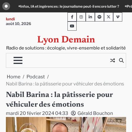
Skip
ut-il encore lutter ?
Précarité, canicule, solitude : quand le lien social devien
to
Facebook
Instagram
LinkedIn
Spotify
Twitter
Viméo
content
lundi
août 10, 2026
Youtube
Lyon Demain
Radio de solutions : écologie, vivre-ensemble et solidarité
Home
Podcast
Nabil Barina : la pâtisserie pour véhiculer des émotions
Nabil Barina : la pâtisserie pour
véhiculer des émotions
mardi 20 février 2024 04:33
Gérald Bouchon