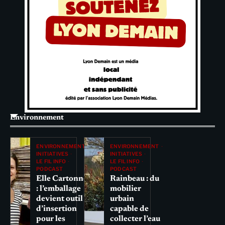
Environnement
ENVIRONNEMENT
ENVIRONNEMENT
INITIATIVES
INITIATIVES
LE FIL INFO
LE FIL INFO
PODCAST
PODCAST
Elle Cartonne
Rainbeau : du
: l’emballage
mobilier
devient outil
urbain
d’insertion
capable de
pour les
collecter l’eau