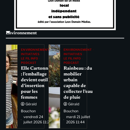
Environnement
ENVIRONNEMENT
ENVIRONNEMENT
INITIATIVES
INITIATIVES
LE FIL INFO
LE FIL INFO
PODCAST
PODCAST
Elle Cartonne
Rainbeau : du
: l’emballage
mobilier
devient outil
urbain
d’insertion
capable de
pour les
collecter l’eau
femmes
de pluie
Gérald
Gérald
Bouchon
Bouchon
vendredi 24
mardi 21 juillet
juillet 2026 11:29
2026 11:44