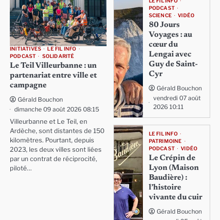
LE FIL INFO
PODCAST
SCIENCE
VIDÉO
80 Jours
Voyages : au
cœur du
INITIATIVES
LE FIL INFO
Lengai avec
PODCAST
SOLIDARITÉ
Guy de Saint-
Le Teil Villeurbanne : un
Cyr
partenariat entre ville et
campagne
Gérald Bouchon
vendredi 07 août
Gérald Bouchon
2026 10:11
dimanche 09 août 2026 08:15
Villeurbanne et Le Teil, en
Ardèche, sont distantes de 150
LE FIL INFO
kilomètres. Pourtant, depuis
PATRIMOINE
PODCAST
VIDÉO
2023, les deux villes sont liées
Le Crépin de
par un contrat de réciprocité,
Lyon (Maison
piloté…
Baudière) :
l’histoire
vivante du cuir
Gérald Bouchon