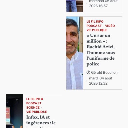
mercredi 05 août
2026 16:57
LE FIL INFO
PODCAST
VIDÉO
VIE PUBLIQUE
« Un sur un
million » :
Rachid Azizi,
l’homme sous
l’uniforme de
police
Gérald Bouchon
mardi 04 août
2026 12:32
LE FIL INFO
PODCAST
SCIENCE
VIE PUBLIQUE
Infox, IA et
ingérences : le