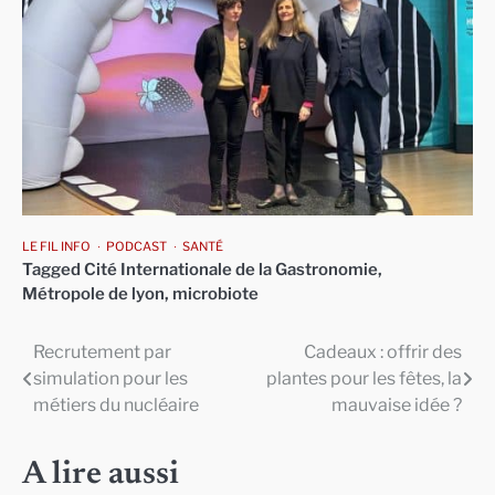
LE FIL INFO
PODCAST
SANTÉ
Tagged
Cité Internationale de la Gastronomie
,
Métropole de lyon
,
microbiote
Recrutement par
Cadeaux : offrir des
Navigation
simulation pour les
plantes pour les fêtes, la
de
métiers du nucléaire
mauvaise idée ?
l’article
A lire aussi