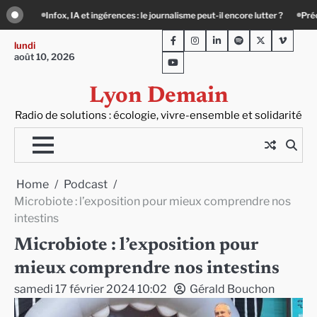
Skip
encore lutter ?
Précarité, canicule, solitude : quand le lien social devient essen
to
Facebook
Instagram
LinkedIn
Spotify
Twitter
Viméo
content
lundi
août 10, 2026
Youtube
Lyon Demain
Radio de solutions : écologie, vivre-ensemble et solidarité
Home
Podcast
Microbiote : l’exposition pour mieux comprendre nos
intestins
Microbiote : l’exposition pour
mieux comprendre nos intestins
samedi 17 février 2024 10:02
Gérald Bouchon