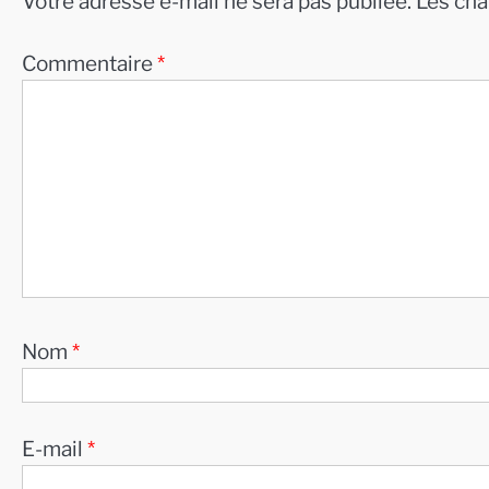
Votre adresse e-mail ne sera pas publiée.
Les cha
Commentaire
*
Nom
*
E-mail
*