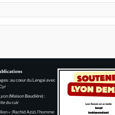
ublications
ges : au cœur du Lengai avec
Cyr
Lyon (Maison Baudière) :
nte du cuir
llion » : Rachid Azizi, l’homme