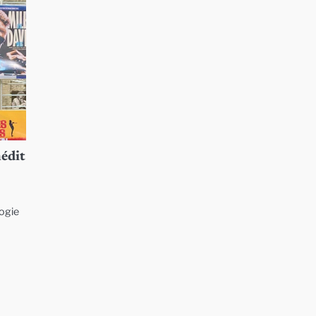
nédit
logie