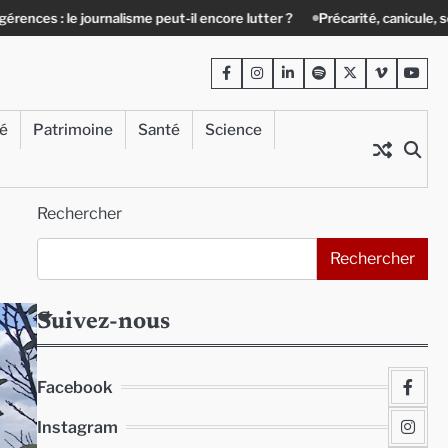
isme peut-il encore lutter ?
Précarité, canicule, solitude : quand le lie
Facebook
Instagram
LinkedIn
Spotify
Twitter
Viméo
Yout
té
Patrimoine
Santé
Science
Rechercher
Rechercher
Suivez-nous
Facebook
Instagram