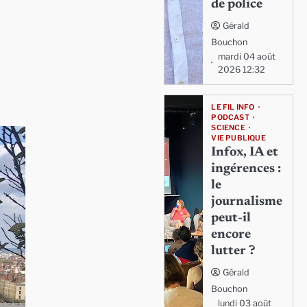
de police
Gérald
Bouchon
mardi 04 août
2026 12:32
LE FIL INFO
PODCAST
SCIENCE
VIE PUBLIQUE
Infox, IA et
ingérences :
le
journalisme
peut-il
encore
lutter ?
Gérald
Bouchon
lundi 03 août