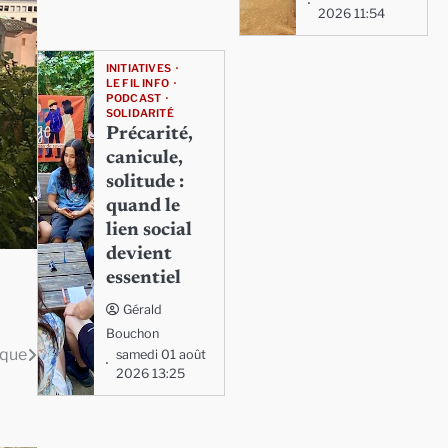
2026 11:54
INITIATIVES
LE FIL INFO
PODCAST
SOLIDARITÉ
Précarité,
canicule,
solitude :
quand le
lien social
devient
essentiel
Gérald
Bouchon
ique
samedi 01 août
2026 13:25