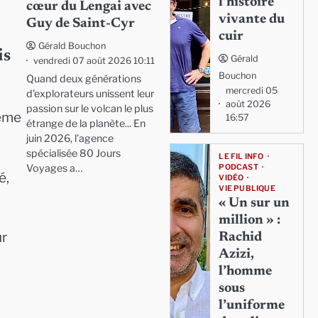
l’histoire
cœur du Lengai avec
vivante du
Guy de Saint-Cyr
cuir
Gérald Bouchon
is
Gérald
vendredi 07 août 2026 10:11
Bouchon
Quand deux générations
mercredi 05
d'explorateurs unissent leur
août 2026
passion sur le volcan le plus
même
16:57
étrange de la planète... En
juin 2026, l'agence
spécialisée 80 Jours
LE FIL INFO
Voyages a…
PODCAST
é,
VIDÉO
VIE PUBLIQUE
« Un sur un
million » :
ur
Rachid
Azizi,
l’homme
sous
l’uniforme