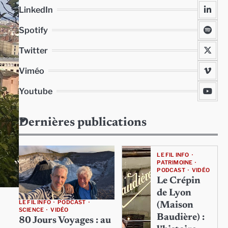
LinkedIn
Spotify
Twitter
Viméo
Youtube
Dernières publications
LE FIL INFO
PATRIMOINE
PODCAST
VIDÉO
Le Crépin
de Lyon
LE FIL INFO
PODCAST
(Maison
SCIENCE
VIDÉO
Baudière) :
80 Jours Voyages : au