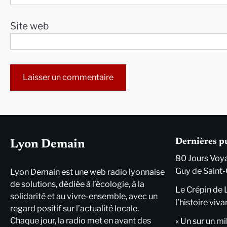
Site web
Alternative:
Dernières p
Lyon Demain
80 Jours Voya
Guy de Saint-
Lyon Demain est une web radio lyonnaise
de solutions, dédiée à l’écologie, à la
Le Crépin de 
solidarité et au vivre-ensemble, avec un
l’histoire viva
regard positif sur l’actualité locale.
Chaque jour, la radio met en avant des
« Un sur un mi