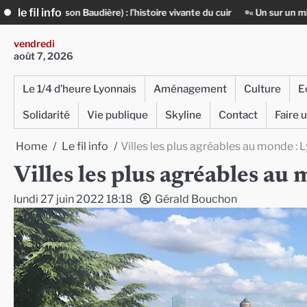
Skip
le fil info
dière) : l’histoire vivante du cuir
« Un sur un million » : Rachid Azizi
to
content
vendredi
août 7, 2026
Le 1/4 d’heure Lyonnais
Aménagement
Culture
E
Solidarité
Vie publique
Skyline
Contact
Faire 
Home
Le fil info
Villes les plus agréables au monde : 
Villes les plus agréables au
lundi 27 juin 2022 18:18
Gérald Bouchon