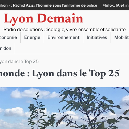
, l’homme sous l’uniforme de police
Infox, IA et ingérences : le journal
Lyon Demain
Radio de solutions : écologie, vivre-ensemble et solidarité
conomie
Energie
Environnement
Initiatives
Mobili
un don
Lyon dans le Top 25
 monde : Lyon dans le Top 25