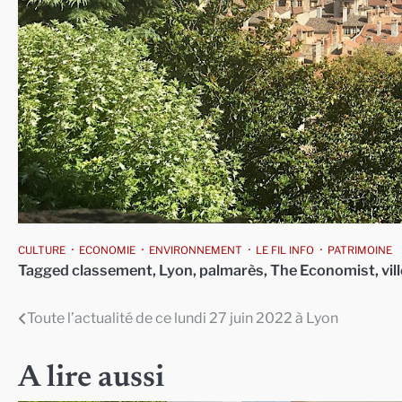
CULTURE
ECONOMIE
ENVIRONNEMENT
LE FIL INFO
PATRIMOINE
Tagged
classement
,
Lyon
,
palmarès
,
The Economist
,
vil
Toute l’actualité de ce lundi 27 juin 2022 à Lyon
Navigation
de
A lire aussi
l’article