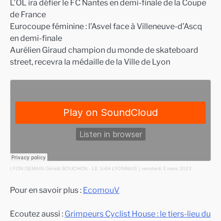
L’OL ira défier le FC Nantes en demi-finale de la Coupe
de France
Eurocoupe féminine : l’Asvel face à Villeneuve-d’Ascq
en demi-finale
Aurélien Giraud champion du monde de skateboard
street, recevra la médaille de la Ville de Lyon
LYON DEMAIN Gérald BOUCHON
·
LE 1/4H LYONNAIS | vendredi 3 mars 2023
Pour en savoir plus :
EcomouV
Ecoutez aussi :
Grimpeurs Cyclist House : le tiers-lieu du