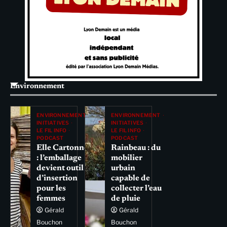
Environnement
ENVIRONNEMENT
ENVIRONNEMENT
INITIATIVES
INITIATIVES
LE FIL INFO
LE FIL INFO
PODCAST
PODCAST
Elle Cartonne
Rainbeau : du
: l’emballage
mobilier
devient outil
urbain
d’insertion
capable de
pour les
collecter l’eau
femmes
de pluie
Gérald
Gérald
Bouchon
Bouchon