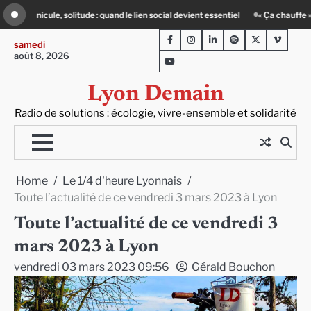
Skip
ient essentiel
« Ça chauffe » : des acteurs du batiment face au défi climatiqu
to
Facebook
Instagram
LinkedIn
Spotify
Twitter
Viméo
content
samedi
août 8, 2026
Youtube
Lyon Demain
Radio de solutions : écologie, vivre-ensemble et solidarité
Home
Le 1/4 d'heure Lyonnais
Toute l’actualité de ce vendredi 3 mars 2023 à Lyon
Toute l’actualité de ce vendredi 3
mars 2023 à Lyon
vendredi 03 mars 2023 09:56
Gérald Bouchon