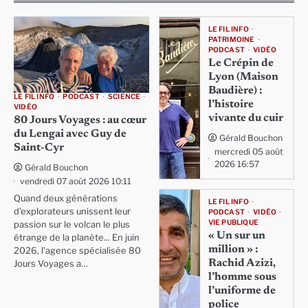
LE FIL INFO
PATRIMOINE
PODCAST
VIDÉO
Le Crépin de
Lyon (Maison
Baudière) :
LE FIL INFO
PODCAST
SCIENCE
l’histoire
VIDÉO
vivante du cuir
80 Jours Voyages : au cœur
du Lengai avec Guy de
Gérald Bouchon
Saint-Cyr
mercredi 05 août
2026 16:57
Gérald Bouchon
vendredi 07 août 2026 10:11
Quand deux générations
LE FIL INFO
d'explorateurs unissent leur
PODCAST
VIDÉO
VIE PUBLIQUE
passion sur le volcan le plus
« Un sur un
étrange de la planète... En juin
million » :
2026, l'agence spécialisée 80
Rachid Azizi,
Jours Voyages a…
l’homme sous
l’uniforme de
police