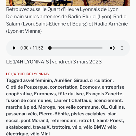
Retrouvez aussi le Quart d’Heure Lyonnais de Lyon
Demain sur les antennes de Radio Pluriel (Lyon), Radio
Salam (Lyon, Saint-Etienne et Bourg) et Radio Arménie
(Lyon et Vienne)
LE 1/4H LYONNAIS | vendredi 3 mars 2023
LE 1/4 D'HEURE LYONNAIS
Tagged
asvel féminin
,
Aurélien Giraud
,
circulation
,
Clotilde Pouzergue
,
concertation
,
Ecomouv
,
entreprise
coopérative
,
Euronews
,
fête du livre
,
François Zanette
,
fusion de communes
,
Laurent Chaffaux
,
licenciement
,
marche à pied
,
Moroge
,
nouvelle commune
,
OL
,
Oullins
,
passer au vélo
,
Pierre-Bénite
,
pistes cyclables
,
plan
social
,
pont Morand
,
référendum
,
rétrofit
,
Saint-Priest
,
skateboard
,
travauX
,
trottoirs
,
vélo
,
vélo BMW
,
vélo
électrique
,
vélo Mini