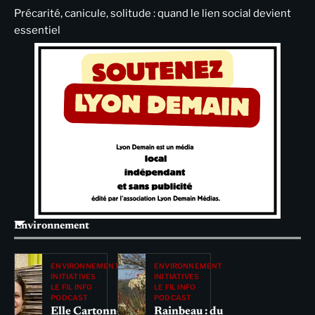
Précarité, canicule, solitude : quand le lien social devient
essentiel
Environnement
ENVIRONNEMENT
ENVIRONNEMENT
INITIATIVES
INITIATIVES
LE FIL INFO
LE FIL INFO
PODCAST
PODCAST
Elle Cartonne
Rainbeau : du