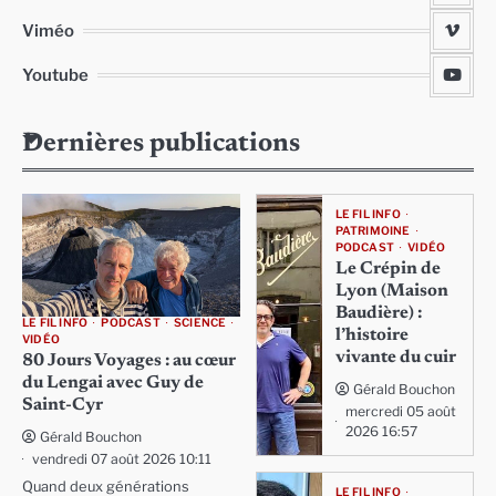
Viméo
Youtube
Dernières publications
LE FIL INFO
PATRIMOINE
PODCAST
VIDÉO
Le Crépin de
Lyon (Maison
Baudière) :
LE FIL INFO
PODCAST
SCIENCE
l’histoire
VIDÉO
vivante du cuir
80 Jours Voyages : au cœur
du Lengai avec Guy de
Gérald Bouchon
Saint-Cyr
mercredi 05 août
2026 16:57
Gérald Bouchon
vendredi 07 août 2026 10:11
Quand deux générations
LE FIL INFO