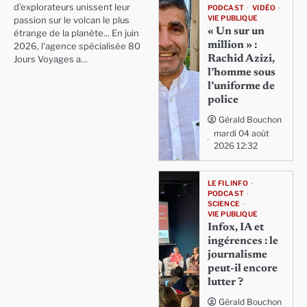
d'explorateurs unissent leur
PODCAST
VIDÉO
VIE PUBLIQUE
passion sur le volcan le plus
« Un sur un
étrange de la planète... En juin
million » :
2026, l'agence spécialisée 80
Rachid Azizi,
Jours Voyages a…
l’homme sous
l’uniforme de
police
Gérald Bouchon
mardi 04 août
2026 12:32
LE FIL INFO
PODCAST
SCIENCE
VIE PUBLIQUE
Infox, IA et
ingérences : le
journalisme
peut-il encore
lutter ?
Gérald Bouchon