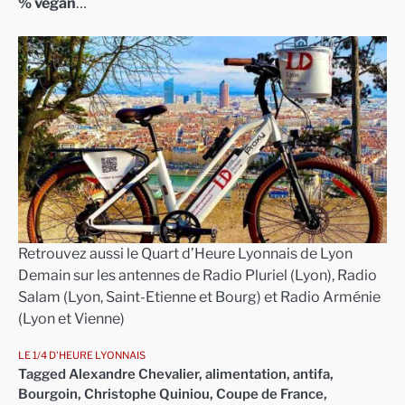
% vegan
…
Retrouvez aussi le Quart d’Heure Lyonnais de Lyon
Demain sur les antennes de Radio Pluriel (Lyon), Radio
Salam (Lyon, Saint-Etienne et Bourg) et Radio Arménie
(Lyon et Vienne)
LE 1/4 D'HEURE LYONNAIS
Tagged
Alexandre Chevalier
,
alimentation
,
antifa
,
Bourgoin
,
Christophe Quiniou
,
Coupe de France
,