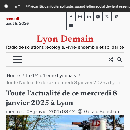
Skip
nd le lien social devient essentiel
« Ça chauffe » : des acteurs du batiment fa
to
Facebook
Instagram
LinkedIn
Spotify
Twitter
Viméo
content
samedi
août 8, 2026
Youtube
Lyon Demain
Radio de solutions : écologie, vivre-ensemble et solidarité
Home
Le 1/4 d'heure Lyonnais
Toute l’actualité de ce mercredi 8 janvier 2025 à Lyon
Toute l’actualité de ce mercredi 8
janvier 2025 à Lyon
mercredi 08 janvier 2025 08:42
Gérald Bouchon