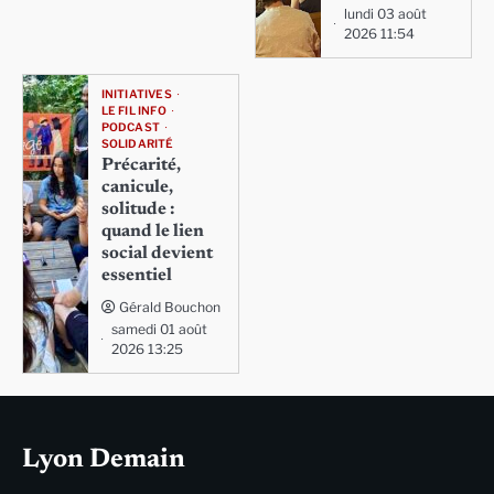
lundi 03 août
2026 11:54
INITIATIVES
LE FIL INFO
PODCAST
SOLIDARITÉ
Précarité,
canicule,
solitude :
quand le lien
social devient
essentiel
Gérald Bouchon
samedi 01 août
2026 13:25
Lyon Demain