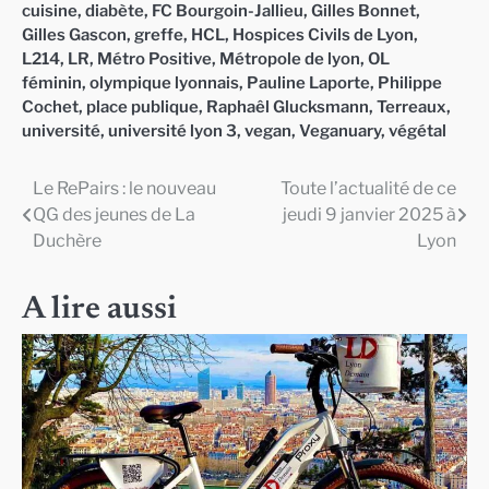
cuisine
,
diabète
,
FC Bourgoin-Jallieu
,
Gilles Bonnet
,
Gilles Gascon
,
greffe
,
HCL
,
Hospices Civils de Lyon
,
L214
,
LR
,
Métro Positive
,
Métropole de lyon
,
OL
féminin
,
olympique lyonnais
,
Pauline Laporte
,
Philippe
Cochet
,
place publique
,
Raphaêl Glucksmann
,
Terreaux
,
université
,
université lyon 3
,
vegan
,
Veganuary
,
végétal
Le RePairs : le nouveau
Toute l’actualité de ce
Navigation
QG des jeunes de La
jeudi 9 janvier 2025 à
de
Duchère
Lyon
l’article
A lire aussi