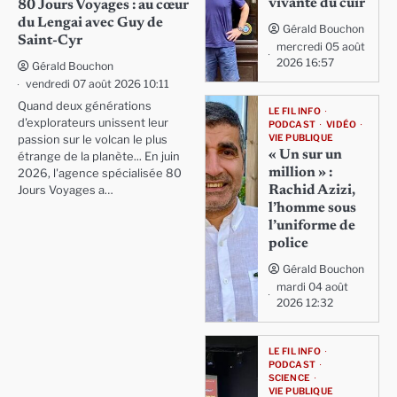
vivante du cuir
80 Jours Voyages : au cœur
du Lengai avec Guy de
Gérald Bouchon
Saint-Cyr
mercredi 05 août
2026 16:57
Gérald Bouchon
vendredi 07 août 2026 10:11
Quand deux générations
LE FIL INFO
d'explorateurs unissent leur
PODCAST
VIDÉO
VIE PUBLIQUE
passion sur le volcan le plus
« Un sur un
étrange de la planète... En juin
million » :
2026, l'agence spécialisée 80
Rachid Azizi,
Jours Voyages a…
l’homme sous
l’uniforme de
police
Gérald Bouchon
mardi 04 août
2026 12:32
LE FIL INFO
PODCAST
SCIENCE
VIE PUBLIQUE