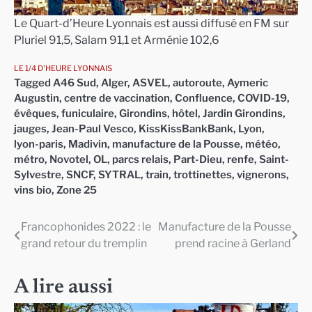
Le Quart-d’Heure Lyonnais est aussi diffusé en FM sur
Pluriel 91,5, Salam 91,1 et Arménie 102,6
LE 1/4 D'HEURE LYONNAIS
Tagged
A46 Sud
,
Alger
,
ASVEL
,
autoroute
,
Aymeric
Augustin
,
centre de vaccination
,
Confluence
,
COVID-19
,
évêques
,
funiculaire
,
Girondins
,
hôtel
,
Jardin Girondins
,
jauges
,
Jean-Paul Vesco
,
KissKissBankBank
,
Lyon
,
lyon-paris
,
Madivin
,
manufacture de la Pousse
,
météo
,
métro
,
Novotel
,
OL
,
parcs relais
,
Part-Dieu
,
renfe
,
Saint-
Sylvestre
,
SNCF
,
SYTRAL
,
train
,
trottinettes
,
vignerons
,
vins bio
,
Zone 25
Francophonides 2022 : le
Manufacture de la Pousse
Navigation
grand retour du tremplin
prend racine à Gerland
de
l’article
A lire aussi