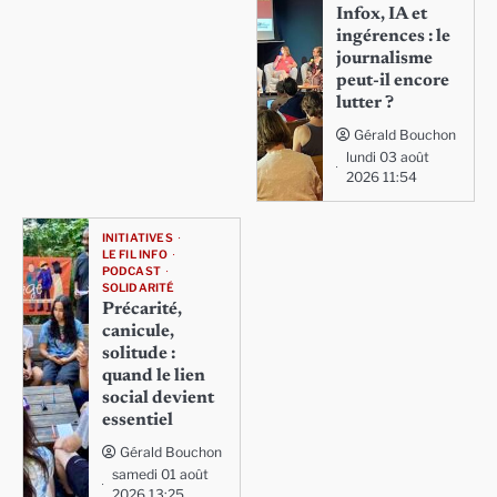
Infox, IA et
ingérences : le
journalisme
peut-il encore
lutter ?
Gérald Bouchon
lundi 03 août
2026 11:54
INITIATIVES
LE FIL INFO
PODCAST
SOLIDARITÉ
Précarité,
canicule,
solitude :
quand le lien
social devient
essentiel
Gérald Bouchon
samedi 01 août
2026 13:25