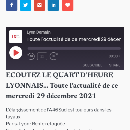
Lyon Demain
Toute l'actualité de ce mercredi 29 décembre 2021
Play
1x
00:00
/
Episode
SUBSCRIBE
SHARE
ECOUTEZ LE QUART D’HEURE
SHARE
LYONNAIS… Toute l’actualité de ce
RSS FEED
LINK
mercredi 29 décembre 2021
EMBED
L’élargissement de l’A46Sud est toujours dans les
tuyaux
Paris-Lyon : Renfe retoquée