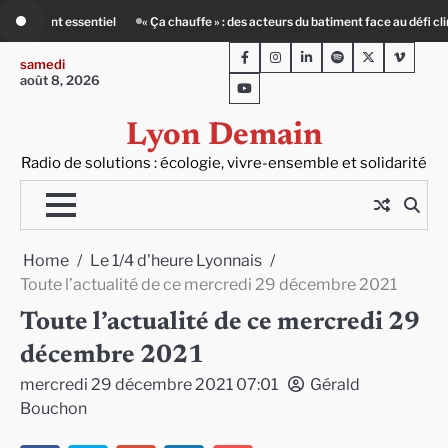
Skip
des acteurs du batiment face au défi climatique
80 Jours Voyages : au cœur d
to
Facebook
Instagram
LinkedIn
Spotify
Twitter
Viméo
content
samedi
août 8, 2026
Youtube
Lyon Demain
Radio de solutions : écologie, vivre-ensemble et solidarité
Home
Le 1/4 d'heure Lyonnais
Toute l’actualité de ce mercredi 29 décembre 2021
Toute l’actualité de ce mercredi 29
décembre 2021
mercredi 29 décembre 2021 07:01
Gérald
Bouchon