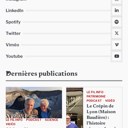
LinkedIn
Spotify
Twitter
Viméo
Youtube
Dernières publications
LE FIL INFO
PATRIMOINE
PODCAST
VIDÉO
Le Crépin de
Lyon (Maison
Baudière) :
LE FIL INFO
PODCAST
SCIENCE
l’histoire
VIDÉO