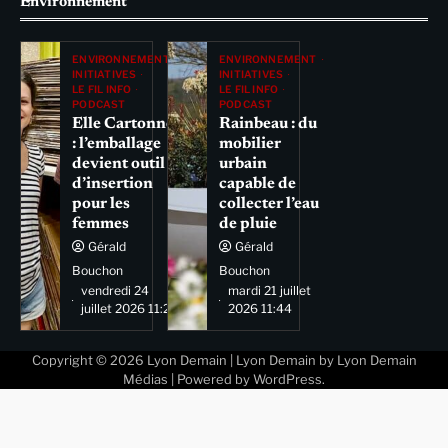
Environnement
ENVIRONNEMENT
ENVIRONNEMENT
INITIATIVES
INITIATIVES
LE FIL INFO
LE FIL INFO
PODCAST
PODCAST
Elle Cartonne
Rainbeau : du
: l’emballage
mobilier
devient outil
urbain
d’insertion
capable de
pour les
collecter l’eau
femmes
de pluie
Gérald
Gérald
Bouchon
Bouchon
vendredi 24
mardi 21 juillet
juillet 2026 11:29
2026 11:44
Copyright © 2026
Lyon Demain
| Lyon Demain by
Lyon Demain
Médias
| Powered by
WordPress
.