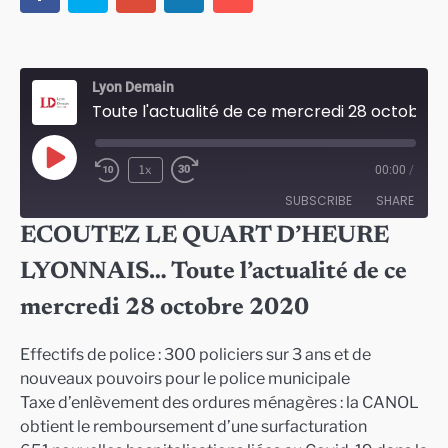
Lyon Demain
Toute l'actualité de ce mercredi 28 octobre 2020
Play
1x
00:00
/
Episode
SUBSCRIBE
SHARE
ECOUTEZ LE QUART D’HEURE
SHARE
LYONNAIS… Toute l’actualité de ce
RSS FEED
LINK
mercredi 28 octobre 2020
EMBED
Effectifs de police : 300 policiers sur 3 ans et de
nouveaux pouvoirs pour le police municipale
Taxe d’enlèvement des ordures ménagères : la CANOL
obtient le remboursement d’une surfacturation