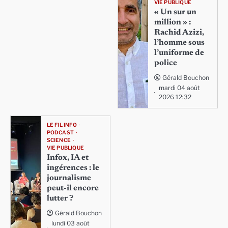
VIE PUBLIQUE
« Un sur un
million » :
Rachid Azizi,
l’homme sous
l’uniforme de
police
Gérald Bouchon
mardi 04 août
2026 12:32
LE FIL INFO
PODCAST
SCIENCE
VIE PUBLIQUE
Infox, IA et
ingérences : le
journalisme
peut-il encore
lutter ?
Gérald Bouchon
lundi 03 août