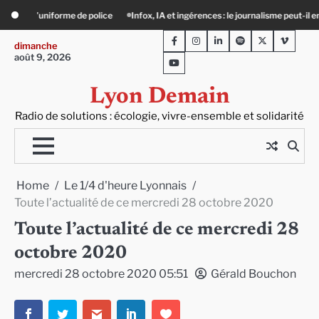
Skip
et ingérences : le journalisme peut-il encore lutter ?
Précarité, canicule, solitu
to
Facebook
Instagram
LinkedIn
Spotify
Twitter
Viméo
content
dimanche
août 9, 2026
Youtube
Lyon Demain
Radio de solutions : écologie, vivre-ensemble et solidarité
Home
Le 1/4 d'heure Lyonnais
Toute l’actualité de ce mercredi 28 octobre 2020
Toute l’actualité de ce mercredi 28
octobre 2020
mercredi 28 octobre 2020 05:51
Gérald Bouchon