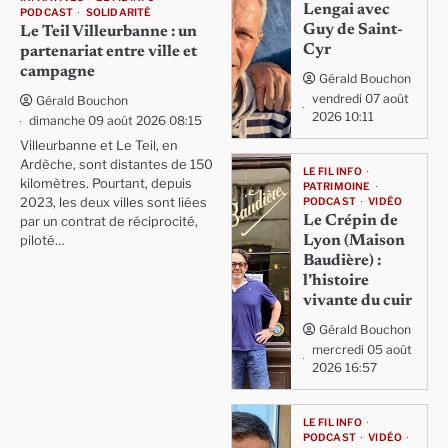
Lengai avec
PODCAST
SOLIDARITÉ
Guy de Saint-
Le Teil Villeurbanne : un
Cyr
partenariat entre ville et
campagne
Gérald Bouchon
vendredi 07 août
Gérald Bouchon
2026 10:11
dimanche 09 août 2026 08:15
Villeurbanne et Le Teil, en
Ardèche, sont distantes de 150
LE FIL INFO
kilomètres. Pourtant, depuis
PATRIMOINE
PODCAST
VIDÉO
2023, les deux villes sont liées
Le Crépin de
par un contrat de réciprocité,
Lyon (Maison
piloté…
Baudière) :
l’histoire
vivante du cuir
Gérald Bouchon
mercredi 05 août
2026 16:57
LE FIL INFO
PODCAST
VIDÉO