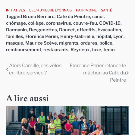
INITIATIVES
LE 1/4 D'HEURE LYONNAIS
PATRIMOINE
SANTÉ
Tagged
Bruno Bernard
,
Café du Peintre
,
canol
,
chômage
,
collège
,
coronavirus
,
couvre-feu
,
COVID-19
,
Darmanin
,
Desgenettes
,
Doucet
,
effectifs
,
évacuation
,
familles
,
Florence Périer
,
Henry-Gabrielle
,
hôpital
,
Lyon
,
masque
,
Maurice Scève
,
migrants
,
ordures
,
police
,
remboursement
,
restaurants
,
Reyrieux
,
taxe
,
teom
Alors Camille, ces vélos
Florence Perier relance le
Navigation
en libre-service ?
mâchon au Café du
de
Peintre
l’article
A lire aussi