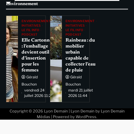
Environnement
ENVIRONNEMENT
ENVIRONNEMENT
INITIATIVES
INITIATIVES
LE FIL INFO
LE FIL INFO
PODCAST
PODCAST
Elle Cartonne
Rainbeau : du
: l’emballage
mobilier
devient outil
urbain
d’insertion
capable de
pour les
collecter l’eau
femmes
de pluie
Gérald
Gérald
Bouchon
Bouchon
vendredi 24
mardi 21 juillet
juillet 2026 11:29
2026 11:44
Copyright © 2026
Lyon Demain
| Lyon Demain by
Lyon Demain
Médias
| Powered by
WordPress
.