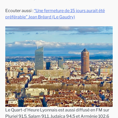
Ecouter aussi :
“Une fermeture de 15 jours aurait été
préférable” Jean Bréard (Le Gaudry)
Le Quart-d’Heure Lyonnais est aussi diffusé en FM sur
Pluriel 91,5, Salam 91,1, Judaïca 94,5 et Arménie 102,6