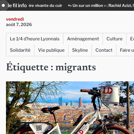
Skip
le fil info
r
« Un sur un million » : Rachid Azizi, l’homme sous l’uniforme de polic
to
content
vendredi
août 7, 2026
Le 1/4 d’heure Lyonnais
Aménagement
Culture
E
Solidarité
Vie publique
Skyline
Contact
Faire 
Étiquette :
migrants