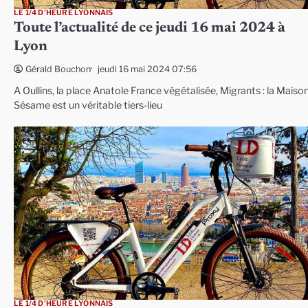
LE 1/4 D'HEURE LYONNAIS
Toute l’actualité de ce jeudi 16 mai 2024 à
Lyon
jeudi 16 mai 2024 07:56
Gérald Bouchon
A Oullins, la place Anatole France végétalisée, Migrants : la Maiso
Sésame est un véritable tiers-lieu
LE 1/4 D'HEURE LYONNAIS