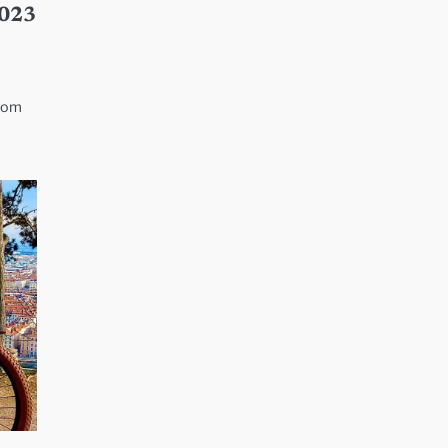
2023
 nom