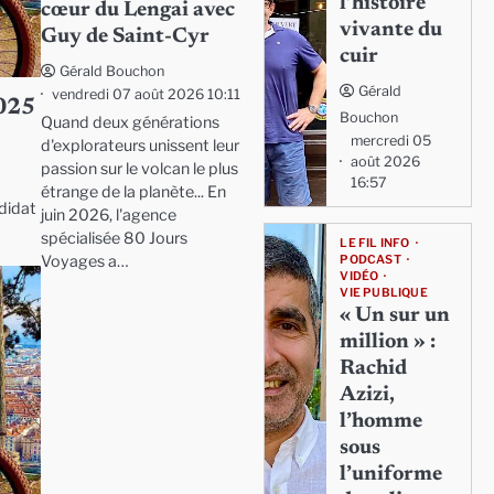
l’histoire
cœur du Lengai avec
vivante du
Guy de Saint-Cyr
cuir
Gérald Bouchon
Gérald
vendredi 07 août 2026 10:11
2025
Bouchon
Quand deux générations
mercredi 05
d'explorateurs unissent leur
août 2026
passion sur le volcan le plus
16:57
étrange de la planète... En
ndidat
juin 2026, l'agence
spécialisée 80 Jours
LE FIL INFO
Voyages a…
PODCAST
VIDÉO
VIE PUBLIQUE
« Un sur un
million » :
Rachid
Azizi,
l’homme
sous
l’uniforme