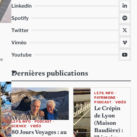
LinkedIn
Spotify
Twitter
Viméo
Youtube
es
Dernières publications
LE FIL INFO
PATRIMOINE
PODCAST
VIDÉO
Le Crépin
de Lyon
LE FIL INFO
PODCAST
(Maison
SCIENCE
VIDÉO
Baudière) :
80 Jours Voyages : au