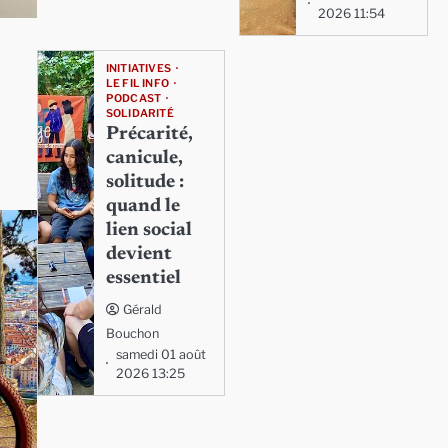
2026 11:54
INITIATIVES
LE FIL INFO
PODCAST
SOLIDARITÉ
Précarité,
canicule,
solitude :
quand le
lien social
devient
essentiel
Gérald
Bouchon
samedi 01 août
2026 13:25