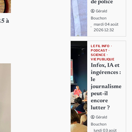
de police
Gérald
Bouchon
25 à
mardi 04 août
2026 12:32
LE FIL INFO
PODCAST
SCIENCE
VIE PUBLIQUE
Infox, IA et
ingérences :
le
journalisme
peut-il
encore
lutter ?
Gérald
Bouchon
lundi 03 août