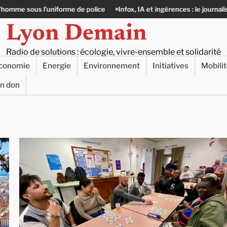
e
Infox, IA et ingérences : le journalisme peut-il encore lutter ?
Pr
Lyon Demain
Radio de solutions : écologie, vivre-ensemble et solidarité
conomie
Energie
Environnement
Initiatives
Mobili
un don