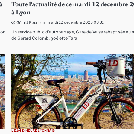
à
Toute l’actualité de ce mardi 12 décembre 
à Lyon
mardi 12 décembre 2023 08:31
Gérald Bouchon
ion
Un service public d’autopartage, Gare de Vaise rebaptisée au
de Gérard Collomb, goélette Tara
LE 1/4 D'HEURE LYONNAIS