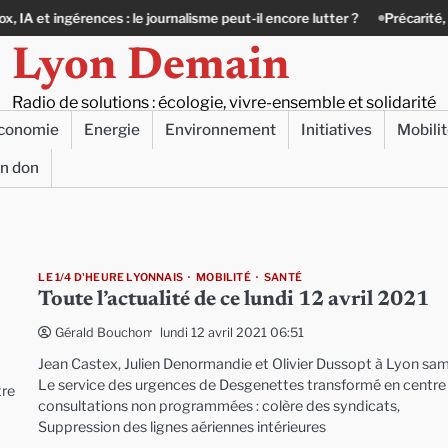
érences : le journalisme peut-il encore lutter ?
Précarité, canicule, sol
Lyon Demain
Radio de solutions : écologie, vivre-ensemble et solidarité
conomie
Energie
Environnement
Initiatives
Mobili
un don
LE 1/4 D'HEURE LYONNAIS
MOBILITÉ
SANTÉ
Toute l’actualité de ce lundi 12 avril 2021
lundi 12 avril 2021 06:51
Gérald Bouchon
Jean Castex, Julien Denormandie et Olivier Dussopt à Lyon sam
Le service des urgences de Desgenettes transformé en centre
tre
consultations non programmées : colère des syndicats,
Suppression des lignes aériennes intérieures