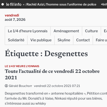
Skip
le fil info
ion » : Rachid Azizi, l’homme sous l’uniforme de police
Infox, IA et ing
to
content
vendredi
août 7, 2026
Le 1/4 d’heure Lyonnais
Aménagement
Culture
E
Solidarité
Vie publique
Skyline
Contact
Faire 
Étiquette :
Desgenettes
LE 1/4 D'HEURE LYONNAIS
Toute l’actualité de ce vendredi 22 octobre
2021
vendredi 22 octobre 2021 07:21
Gérald Bouchon
Desgenettes transformé en « antenne hospitalière », Pétition con
l’arrivée du Mc Donald’s à Vaise, Ninkasi réputé pour ses bières,
s’intéresse aussi au whisky