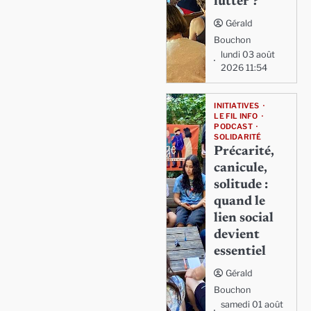
lutter ?
Gérald
Bouchon
lundi 03 août
2026 11:54
INITIATIVES
LE FIL INFO
PODCAST
SOLIDARITÉ
Précarité,
canicule,
solitude :
quand le
lien social
devient
essentiel
Gérald
Bouchon
samedi 01 août