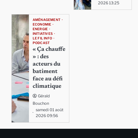
2026 13:25
AMÉNAGEMENT
ECONOMIE
ENERGIE
INITIATIVES
LE FIL INFO
PODCAST
« Ça chauffe
» : des
acteurs du
batiment
face au défi
climatique
Gérald
Bouchon
samedi 01 août
2026 09:56