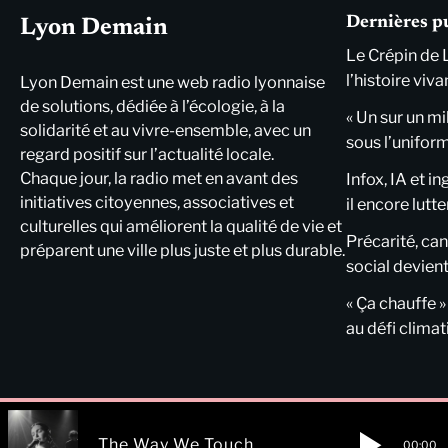
Dernières p
Lyon Demain
Le Crépin de 
l’histoire viva
Lyon Demain est une web radio lyonnaise
de solutions, dédiée à l’écologie, à la
« Un sur un mi
solidarité et au vivre-ensemble, avec un
sous l’unifor
regard positif sur l’actualité locale.
Chaque jour, la radio met en avant des
Infox, IA et i
initiatives citoyennes, associatives et
il encore lutte
culturelles qui améliorent la qualité de vie et
Précarité, cani
préparent une ville plus juste et plus durable.
social devient
« Ça chauffe »
au défi clima
The Way We Touch
00:00