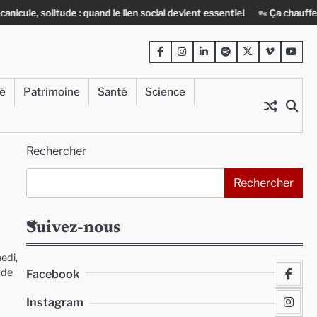
itude : quand le lien social devient essentiel
« Ça chauffe » : des acte
Facebook
Instagram
LinkedIn
Spotify
Twitter
Viméo
Yout
té
Patrimoine
Santé
Science
Rechercher
Rechercher
Suivez-nous
edi,
 de
Facebook
Instagram