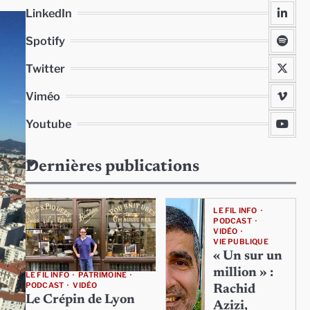
LinkedIn
Spotify
Twitter
Viméo
Youtube
Dernières publications
LE FIL INFO
PODCAST
VIDÉO
VIE PUBLIQUE
« Un sur un
million » :
LE FIL INFO
PATRIMOINE
PODCAST
VIDÉO
Rachid
Le Crépin de Lyon
Azizi,