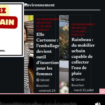
Environnement
ENVIRONNEMENT
INITIATIVES
ENVIRONNEMENT
LE FIL INFO
INITIATIVES
PODCAST
LE FIL INFO
Elle
PODCAST
Rainbeau :
Cartonne :
du mobilier
l’emballage
urbain
devient
capable de
outil
collecter
d’insertion
l’eau de
pour les
pluie
femmes
Gérald
Gérald
Bouchon
Bouchon
mardi 21 juillet
vendredi 24
2026 11:44
juillet 2026
11:29