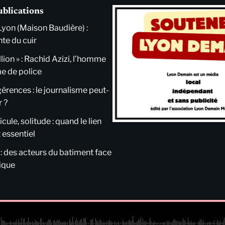
ublications
Lyon (Maison Baudière) :
nte du cuir
llion » : Rachid Azizi, l’homme
me de police
ngérences : le journalisme peut-
r ?
cule, solitude : quand le lien
 essentiel
 : des acteurs du batiment face
tique