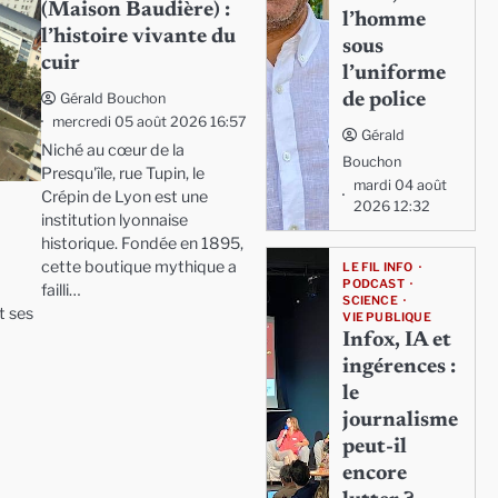
(Maison Baudière) :
l’homme
l’histoire vivante du
sous
cuir
l’uniforme
de police
Gérald Bouchon
mercredi 05 août 2026 16:57
Gérald
Niché au cœur de la
Bouchon
Presqu'île, rue Tupin, le
mardi 04 août
Crépin de Lyon est une
2026 12:32
institution lyonnaise
historique. Fondée en 1895,
cette boutique mythique a
LE FIL INFO
PODCAST
failli…
SCIENCE
t ses
VIE PUBLIQUE
Infox, IA et
ingérences :
le
journalisme
peut-il
encore