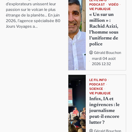
LE FIL INFO
d'explorateurs unissent leur
PODCAST
VIDÉO
VIE PUBLIQUE
passion sur le volcan le plus
« Un sur un
étrange de la planète... En juin
million » :
2026, l'agence spécialisée 80
Rachid Azizi,
Jours Voyages a…
l’homme sous
l’uniforme de
police
Gérald Bouchon
mardi 04 août
2026 12:32
LE FIL INFO
PODCAST
SCIENCE
VIE PUBLIQUE
Infox, IA et
ingérences : le
journalisme
peut-il encore
lutter ?
Gérald Bouchon