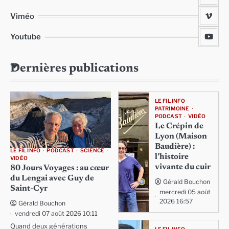
Viméo
Youtube
Dernières publications
LE FIL INFO
PATRIMOINE
PODCAST
VIDÉO
Le Crépin de
Lyon (Maison
Baudière) :
LE FIL INFO
PODCAST
SCIENCE
l’histoire
VIDÉO
vivante du cuir
80 Jours Voyages : au cœur
du Lengai avec Guy de
Gérald Bouchon
Saint-Cyr
mercredi 05 août
2026 16:57
Gérald Bouchon
vendredi 07 août 2026 10:11
Quand deux générations