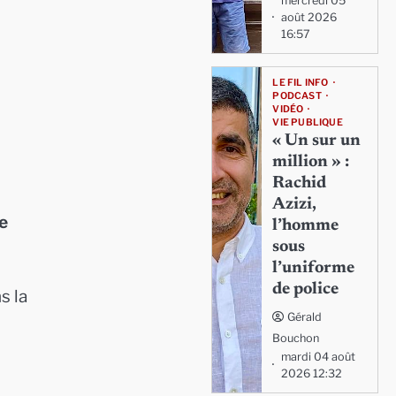
mercredi 05
août 2026
16:57
LE FIL INFO
PODCAST
VIDÉO
VIE PUBLIQUE
« Un sur un
million » :
Rachid
Azizi,
e
l’homme
sous
l’uniforme
de police
s la
Gérald
Bouchon
mardi 04 août
2026 12:32