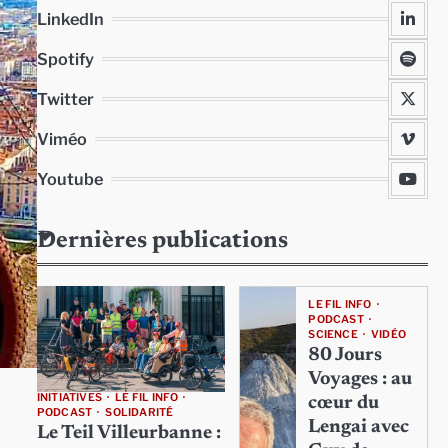
LinkedIn
Spotify
Twitter
Viméo
Youtube
Dernières publications
LE FIL INFO
PODCAST
SCIENCE
VIDÉO
80 Jours
Voyages : au
INITIATIVES
LE FIL INFO
cœur du
PODCAST
SOLIDARITÉ
Lengai avec
Le Teil Villeurbanne :