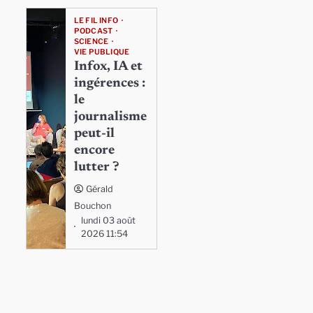
LE FIL INFO
PODCAST
SCIENCE
VIE PUBLIQUE
Infox, IA et
ingérences :
le
journalisme
peut-il
encore
lutter ?
Gérald
Bouchon
lundi 03 août
2026 11:54