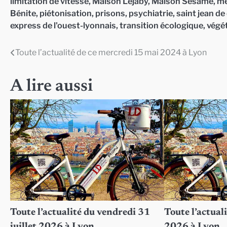
limitation de vitesse
,
Maison Lejaby
,
Maison Sésame
,
mé
Bénite
,
piétonisation
,
prisons
,
psychiatrie
,
saint jean de
express de l'ouest-lyonnais
,
transition écologique
,
végét
Toute l’actualité de ce mercredi 15 mai 2024 à Lyon
Navigation
de
A lire aussi
l’article
Toute l’actualité du vendredi 31
Toute l’actuali
juillet 2026 à Lyon
2026 à Lyon