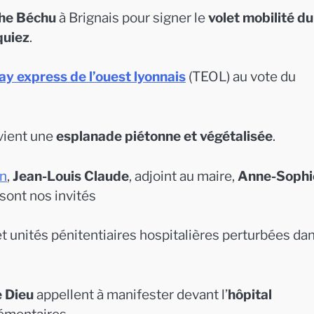
he Béchu
à Brignais pour signer le
volet mobilité du
quiez
.
y express de l’ouest lyonnais
(TEOL) au vote du
evient une
esplanade piétonne et végétalisée
.
on
,
Jean-Louis Claude
, adjoint au maire,
Anne-Sophi
sont nos invités
t unités pénitentiaires hospitalières perturbées dan
e Dieu
appellent à manifester devant l’
hôpital