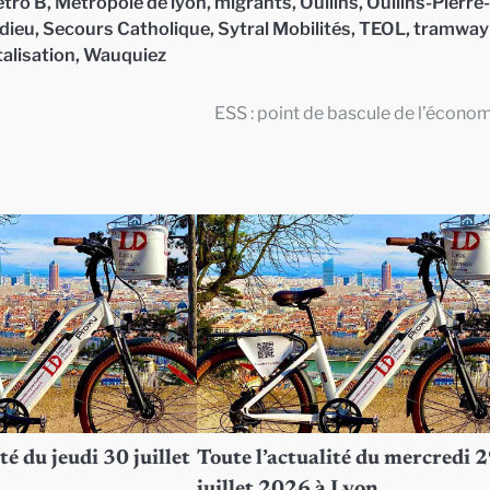
tro B
,
Métropole de lyon
,
migrants
,
Oullins
,
Oullins-Pierre-
 dieu
,
Secours Catholique
,
Sytral Mobilités
,
TEOL
,
tramway
alisation
,
Wauquiez
ESS : point de bascule de l’économ
té du jeudi 30 juillet
Toute l’actualité du mercredi 
juillet 2026 à Lyon