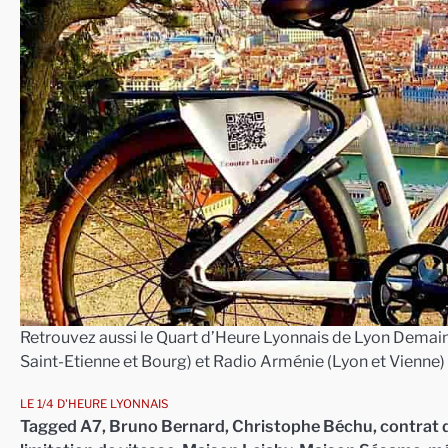
Retrouvez aussi le Quart d’Heure Lyonnais de Lyon Demain 
Saint-Etienne et Bourg) et Radio Arménie (Lyon et Vienne)
LE 1/4 D'HEURE LYONNAIS
Tagged
A7
,
Bruno Bernard
,
Christophe Béchu
,
contrat 