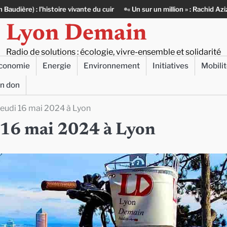
ante du cuir
« Un sur un million » : Rachid Azizi, l’homme sous l’unifor
Lyon Demain
Radio de solutions : écologie, vivre-ensemble et solidarité
conomie
Energie
Environnement
Initiatives
Mobili
un don
 jeudi 16 mai 2024 à Lyon
di 16 mai 2024 à Lyon