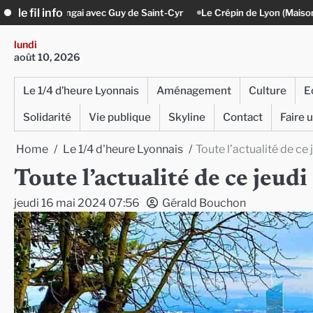
Skip
le fil info
 Guy de Saint-Cyr
Le Crépin de Lyon (Maison Baudière) : l’histoire viv
to
content
lundi
août 10, 2026
Le 1/4 d’heure Lyonnais
Aménagement
Culture
E
Solidarité
Vie publique
Skyline
Contact
Faire 
Home
Le 1/4 d'heure Lyonnais
Toute l’actualité de ce
Toute l’actualité de ce jeu
jeudi 16 mai 2024 07:56
Gérald Bouchon