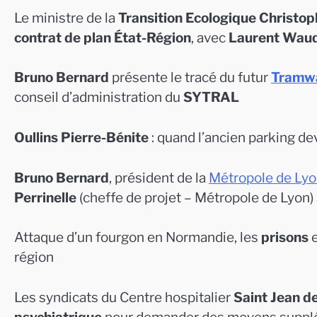
Le ministre de la
Transition Ecologique
Christop
contrat de plan État-Région
, avec
Laurent Wau
Bruno Bernard
présente le tracé du futur
Tramwa
conseil d’administration du
SYTRAL
Oullins Pierre-Bénite
: quand l’ancien parking d
Bruno Bernard
, président de la
Métropole de Ly
Perrinelle
(cheffe de projet – Métropole de Lyon) 
Attaque d’un fourgon en Normandie, les
prisons
e
région
Les syndicats du Centre hospitalier
Saint Jean d