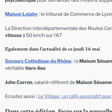
psychiatrique
pour demander des moyens suppl
Maison Lejaby
: le tribunal de Commerce de Lyon 
La Direction interdépartementale des Routes Cent
vitesse
à 50 km/h sur l’A7
Egalement dans l’actualité de ce jeudi 16 mai
Secours Catholique du Rhône
: la
Maison Sésa
véritable
tiers-lieu
John Carron
, salarié-référent de
Maison Sésame
Ecoutez aussi :
Le Village : un café associatif pou
Dans cette édition, focus sur la nouvell