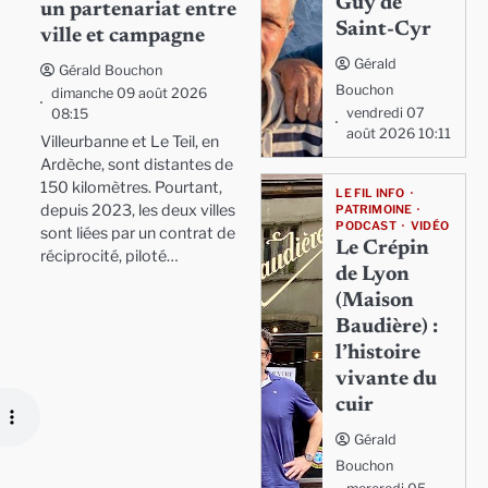
Guy de
un partenariat entre
Saint-Cyr
ville et campagne
Gérald
Gérald Bouchon
Bouchon
dimanche 09 août 2026
vendredi 07
08:15
août 2026 10:11
Villeurbanne et Le Teil, en
Ardèche, sont distantes de
150 kilomètres. Pourtant,
LE FIL INFO
depuis 2023, les deux villes
PATRIMOINE
PODCAST
VIDÉO
sont liées par un contrat de
Le Crépin
réciprocité, piloté…
de Lyon
(Maison
Baudière) :
l’histoire
vivante du
cuir
Gérald
Bouchon