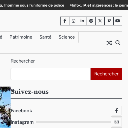
me de police
Infox, IA et ingérences : le journalisme peut-il encore lut
Facebook
Instagram
LinkedIn
Spotify
Twitter
Viméo
Yout
té
Patrimoine
Santé
Science
Rechercher
Rechercher
Suivez-nous
Facebook
Instagram