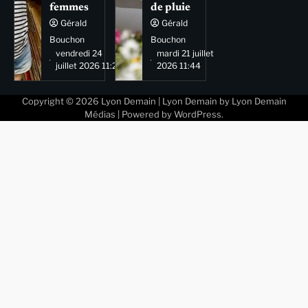
femmes
de pluie
Gérald
Gérald
Bouchon
Bouchon
vendredi 24
mardi 21 juillet
juillet 2026 11:29
2026 11:44
Copyright © 2026
Lyon Demain
| Lyon Demain by
Lyon Demain
Médias
| Powered by
WordPress
.