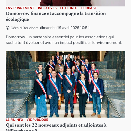
ENVIRONNEMENT
INITIATIVES
LE FIL INFO
PODCAST
Domorrow finance et accompagne la transition
écologique
dimanche 19 avril 2026 10:54
Gérald Bouchon
Domorrow : un partenaire essentiel pour les associations qui
souhaitent évoluer et avoir un impact positif sur l’environnement.
LE FIL INFO
VIE PUBLIQUE
Qui sont les 22 nouveaux adjoints et adjointes à