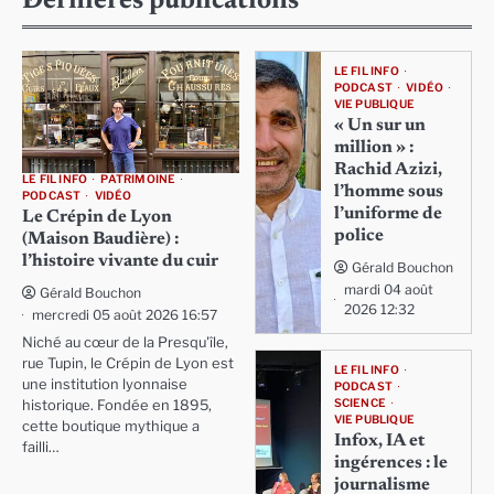
Dernières publications
LE FIL INFO
PODCAST
VIDÉO
VIE PUBLIQUE
« Un sur un
million » :
Rachid Azizi,
LE FIL INFO
PATRIMOINE
l’homme sous
PODCAST
VIDÉO
l’uniforme de
Le Crépin de Lyon
police
(Maison Baudière) :
l’histoire vivante du cuir
Gérald Bouchon
mardi 04 août
Gérald Bouchon
2026 12:32
mercredi 05 août 2026 16:57
Niché au cœur de la Presqu'île,
rue Tupin, le Crépin de Lyon est
LE FIL INFO
une institution lyonnaise
PODCAST
SCIENCE
historique. Fondée en 1895,
VIE PUBLIQUE
cette boutique mythique a
Infox, IA et
failli…
ingérences : le
journalisme