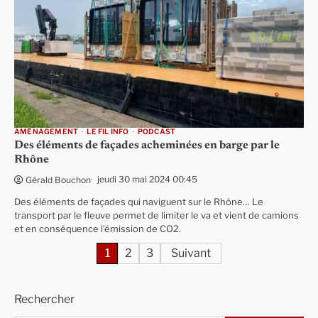
AMÉNAGEMENT
LE FIL INFO
PODCAST
Des éléments de façades acheminées en barge par le
Rhône
jeudi 30 mai 2024 00:45
Gérald Bouchon
Des éléments de façades qui naviguent sur le Rhône… Le
transport par le fleuve permet de limiter le va et vient de camions
et en conséquence l’émission de CO2.
Pagination
1
2
3
Suivant
des
Rechercher
publications