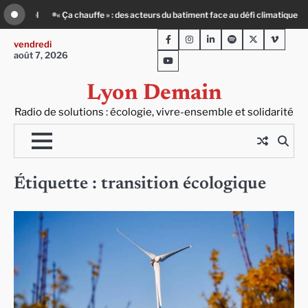
Skip
Entourage : un petit-déj contre l’isolement
Le Crépin de Lyon (Maison Baudière
to
Facebook
Instagram
LinkedIn
Spotify
Twitter
Viméo
content
vendredi
août 7, 2026
Youtube
Lyon Demain
Radio de solutions : écologie, vivre-ensemble et solidarité
Étiquette :
transition écologique