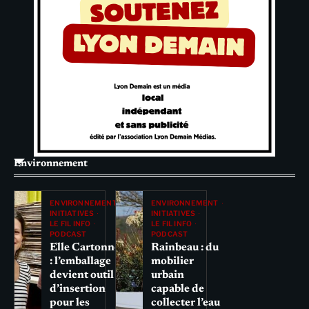
Environnement
ENVIRONNEMENT
ENVIRONNEMENT
INITIATIVES
INITIATIVES
LE FIL INFO
LE FIL INFO
PODCAST
PODCAST
Elle Cartonne
Rainbeau : du
: l’emballage
mobilier
devient outil
urbain
d’insertion
capable de
pour les
collecter l’eau