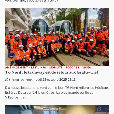
vers Gerland, sabotages à la SNCF…
AMÉNAGEMENT
LE FIL INFO
MOBILITÉ
PODCAST
VIDÉO
T6 Nord : le tramway est de retour aux Gratte-Ciel
jeudi 23 octobre 2025 23:13
Gérald Bouchon
Dix nouvelles stations vont voir le jour. T6 Nord reliera les Hôpitaux
Est à La Doua sur 5,4 kilomètres. La plus grande partie sur
Villeurbanne…