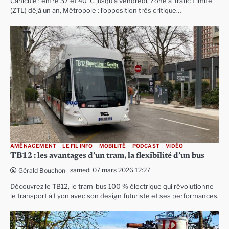
Canicule : entre 37 et 40°C jusqu’à vendredi, Zone à Trafic Limité
(ZTL) déjà un an, Métropole : l’opposition très critique…
AMÉNAGEMENT
LE FIL INFO
MOBILITÉ
PODCAST
VIDÉO
TB12 : les avantages d’un tram, la flexibilité d’un bus
samedi 07 mars 2026 12:27
Gérald Bouchon
Découvrez le TB12, le tram-bus 100 % électrique qui révolutionne
le transport à Lyon avec son design futuriste et ses performances.