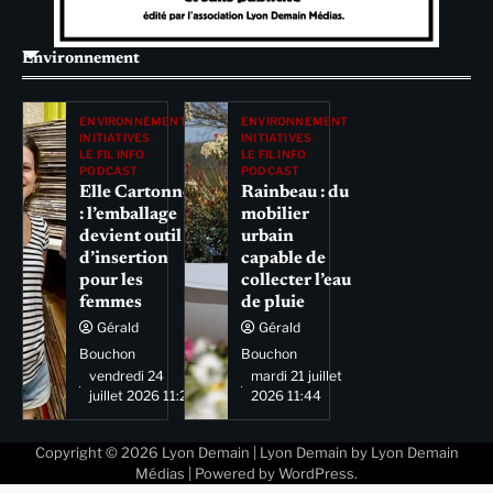
Environnement
ENVIRONNEMENT
ENVIRONNEMENT
INITIATIVES
INITIATIVES
LE FIL INFO
LE FIL INFO
PODCAST
PODCAST
Elle Cartonne
Rainbeau : du
: l’emballage
mobilier
devient outil
urbain
d’insertion
capable de
pour les
collecter l’eau
femmes
de pluie
Gérald
Gérald
Bouchon
Bouchon
vendredi 24
mardi 21 juillet
juillet 2026 11:29
2026 11:44
Copyright © 2026
Lyon Demain
| Lyon Demain by
Lyon Demain
Médias
| Powered by
WordPress
.