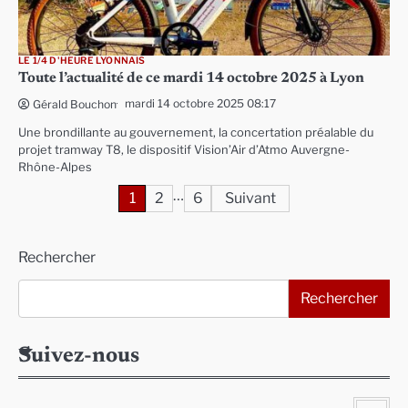
LE 1/4 D'HEURE LYONNAIS
Toute l’actualité de ce mardi 14 octobre 2025 à Lyon
mardi 14 octobre 2025 08:17
Gérald Bouchon
Une brondillante au gouvernement, la concertation préalable du
projet tramway T8, le dispositif Vision’Air d’Atmo Auvergne-
Rhône-Alpes
…
Pagination
1
2
6
Suivant
des
Rechercher
publications
Rechercher
Suivez-nous