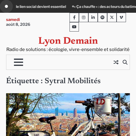
Skip
 au défi climatique
80 Jours Voyages : au cœur du Lengai avec Guy de Saint-
to
Facebook
Instagram
LinkedIn
Spotify
Twitter
Viméo
content
samedi
août 8, 2026
Youtube
Lyon Demain
Radio de solutions : écologie, vivre-ensemble et solidarité
Étiquette :
Sytral Mobilités