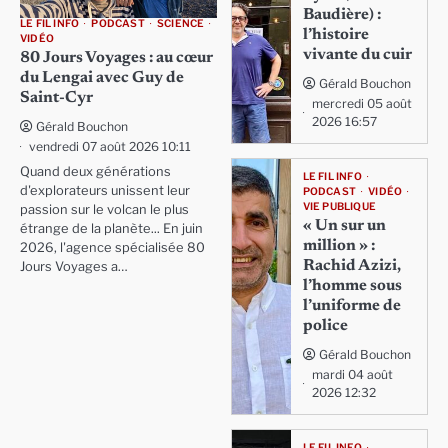
Baudière) :
LE FIL INFO
PODCAST
SCIENCE
l’histoire
VIDÉO
vivante du cuir
80 Jours Voyages : au cœur
du Lengai avec Guy de
Gérald Bouchon
Saint-Cyr
mercredi 05 août
2026 16:57
Gérald Bouchon
vendredi 07 août 2026 10:11
Quand deux générations
LE FIL INFO
d'explorateurs unissent leur
PODCAST
VIDÉO
VIE PUBLIQUE
passion sur le volcan le plus
« Un sur un
étrange de la planète... En juin
million » :
2026, l'agence spécialisée 80
Rachid Azizi,
Jours Voyages a…
l’homme sous
l’uniforme de
police
Gérald Bouchon
mardi 04 août
2026 12:32
LE FIL INFO