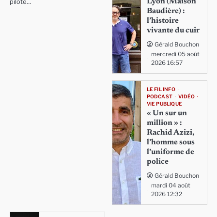
Lyon (Maison
piloté…
Baudière) :
l’histoire
vivante du cuir
Gérald Bouchon
mercredi 05 août
2026 16:57
LE FIL INFO
PODCAST
VIDÉO
VIE PUBLIQUE
« Un sur un
million » :
Rachid Azizi,
l’homme sous
l’uniforme de
police
Gérald Bouchon
mardi 04 août
2026 12:32