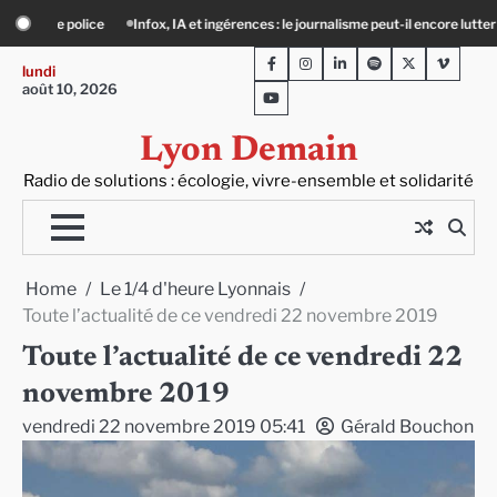
Skip
rences : le journalisme peut-il encore lutter ?
Précarité, canicule, solitude : q
to
Facebook
Instagram
LinkedIn
Spotify
Twitter
Viméo
content
lundi
août 10, 2026
Youtube
Lyon Demain
Radio de solutions : écologie, vivre-ensemble et solidarité
Home
Le 1/4 d'heure Lyonnais
Toute l’actualité de ce vendredi 22 novembre 2019
Toute l’actualité de ce vendredi 22
novembre 2019
vendredi 22 novembre 2019 05:41
Gérald Bouchon