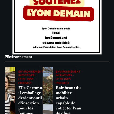
Environnement
ENVIRONNEMENT
ENVIRONNEMENT
INITIATIVES
INITIATIVES
LE FIL INFO
LE FIL INFO
PODCAST
PODCAST
Elle Cartonne
Rainbeau : du
: l’emballage
mobilier
devient outil
urbain
d’insertion
capable de
pour les
collecter l’eau
femmes
de pluie