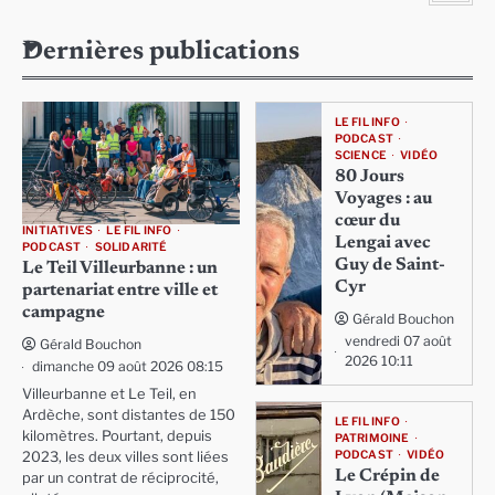
Dernières publications
LE FIL INFO
PODCAST
SCIENCE
VIDÉO
80 Jours
Voyages : au
cœur du
INITIATIVES
LE FIL INFO
Lengai avec
PODCAST
SOLIDARITÉ
Guy de Saint-
Le Teil Villeurbanne : un
Cyr
partenariat entre ville et
campagne
Gérald Bouchon
vendredi 07 août
Gérald Bouchon
2026 10:11
dimanche 09 août 2026 08:15
Villeurbanne et Le Teil, en
Ardèche, sont distantes de 150
LE FIL INFO
kilomètres. Pourtant, depuis
PATRIMOINE
PODCAST
VIDÉO
2023, les deux villes sont liées
Le Crépin de
par un contrat de réciprocité,