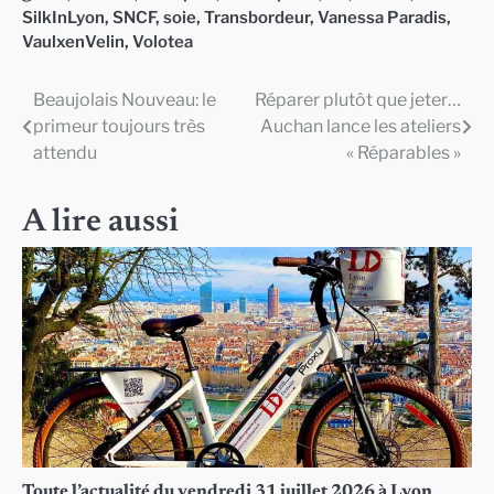
SilkInLyon
,
SNCF
,
soie
,
Transbordeur
,
Vanessa Paradis
,
VaulxenVelin
,
Volotea
Beaujolais Nouveau: le
Réparer plutôt que jeter…
Navigation
primeur toujours très
Auchan lance les ateliers
de
attendu
« Réparables »
l’article
A lire aussi
Toute l’actualité du vendredi 31 juillet 2026 à Lyon