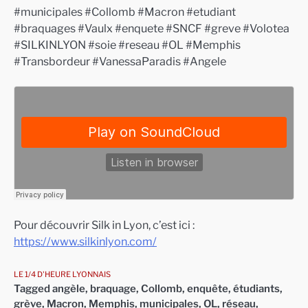
#municipales #Collomb #Macron #etudiant
#braquages #Vaulx #enquete #SNCF #greve #Volotea
#SILKINLYON #soie #reseau #OL #Memphis
#Transbordeur #VanessaParadis #Angele
Pour découvrir Silk in Lyon, c’est ici :
https://www.silkinlyon.com/
LE 1/4 D'HEURE LYONNAIS
Tagged
angèle
,
braquage
,
Collomb
,
enquête
,
étudiants
,
grève
,
Macron
,
Memphis
,
municipales
,
OL
,
réseau
,