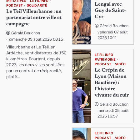
INITIATIVES
LE FIL INFO
Lengai avec
PODCAST
SOLIDARITÉ
Guy de Saint-
Le Teil Villeurbanne : un
Cyr
partenariat entre ville et
campagne
Gérald Bouchon
vendredi 07 août
Gérald Bouchon
2026 10:11
dimanche 09 août 2026 08:15
Villeurbanne et Le Teil, en
Ardèche, sont distantes de 150
LE FIL INFO
kilomètres. Pourtant, depuis
PATRIMOINE
PODCAST
VIDÉO
2023, les deux villes sont liées
Le Crépin de
par un contrat de réciprocité,
Lyon (Maison
piloté…
Baudière) :
l’histoire
vivante du cuir
Gérald Bouchon
mercredi 05 août
2026 16:57
LE FIL INFO
PODCAST
VIDÉO