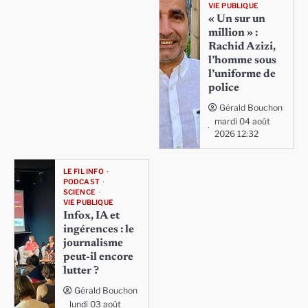
VIE PUBLIQUE
« Un sur un
million » :
Rachid Azizi,
l’homme sous
l’uniforme de
police
Gérald Bouchon
mardi 04 août
2026 12:32
LE FIL INFO
PODCAST
SCIENCE
VIE PUBLIQUE
Infox, IA et
ingérences : le
journalisme
peut-il encore
lutter ?
Gérald Bouchon
lundi 03 août