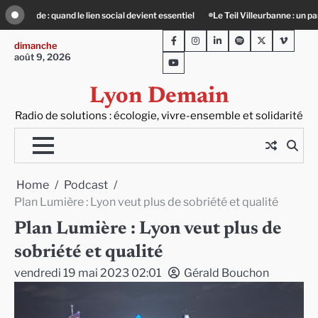
Skip
rbanne : un partenariat entre ville et campagne
80 Jours Voyages : au cœur d
to
Facebook
Instagram
LinkedIn
Spotify
Twitter
Viméo
content
dimanche
août 9, 2026
Youtube
Lyon Demain
Radio de solutions : écologie, vivre-ensemble et solidarité
Home
Podcast
Plan Lumière : Lyon veut plus de sobriété et qualité
Plan Lumière : Lyon veut plus de
sobriété et qualité
vendredi 19 mai 2023 02:01
Gérald Bouchon