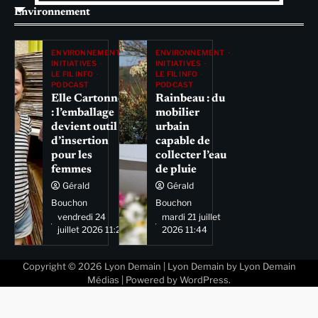
Environnement
ENVIRONNEMENT
ENVIRONNEMENT
INITIATIVES
INITIATIVES
LE FIL INFO
LE FIL INFO
PODCAST
PODCAST
Elle Cartonne
Rainbeau : du
: l’emballage
mobilier
devient outil
urbain
d’insertion
capable de
pour les
collecter l’eau
femmes
de pluie
Gérald
Gérald
Bouchon
Bouchon
vendredi 24
mardi 21 juillet
juillet 2026 11:29
2026 11:44
Copyright © 2026
Lyon Demain
| Lyon Demain by
Lyon Demain
Médias
| Powered by
WordPress
.