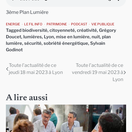
3ème Plan Lumière
ENERGIE
LE FIL INFO
PATRIMOINE
PODCAST
VIE PUBLIQUE
Tagged
biodiversité
,
citoyenneté
,
créativité
,
Grégory
Doucet
,
lumières
,
Lyon
,
mise en lumière
,
nuit
,
plan
lumière
,
sécurité
,
sobriété énergétique
,
Sylvain
Godinot
Toute l’actualité de ce
Toute l’actualité de ce
Navigation
jeudi 18 mai 2023 à Lyon
vendredi 19 mai 2023 à
de
Lyon
l’article
A lire aussi