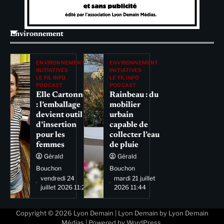
Environnement
ENVIRONNEMENT
ENVIRONNEMENT
INITIATIVES
INITIATIVES
LE FIL INFO
LE FIL INFO
PODCAST
PODCAST
Elle Cartonne
Rainbeau : du
: l’emballage
mobilier
devient outil
urbain
d’insertion
capable de
pour les
collecter l’eau
femmes
de pluie
Gérald
Gérald
Bouchon
Bouchon
vendredi 24
mardi 21 juillet
juillet 2026 11:29
2026 11:44
Copyright © 2026
Lyon Demain
| Lyon Demain by
Lyon Demain
Médias
| Powered by
WordPress
.