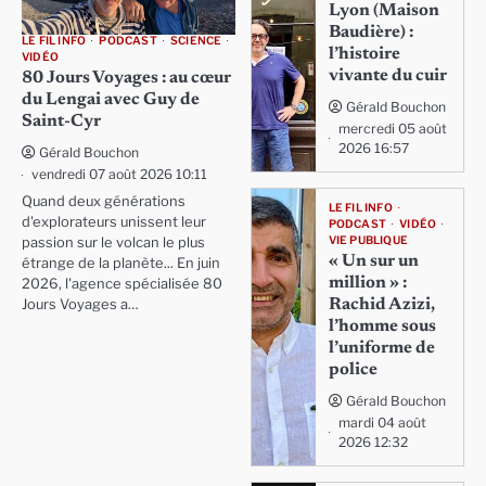
Lyon (Maison
Baudière) :
LE FIL INFO
PODCAST
SCIENCE
l’histoire
VIDÉO
vivante du cuir
80 Jours Voyages : au cœur
du Lengai avec Guy de
Gérald Bouchon
Saint-Cyr
mercredi 05 août
2026 16:57
Gérald Bouchon
vendredi 07 août 2026 10:11
Quand deux générations
LE FIL INFO
d'explorateurs unissent leur
PODCAST
VIDÉO
VIE PUBLIQUE
passion sur le volcan le plus
« Un sur un
étrange de la planète... En juin
million » :
2026, l'agence spécialisée 80
Rachid Azizi,
Jours Voyages a…
l’homme sous
l’uniforme de
police
Gérald Bouchon
mardi 04 août
2026 12:32