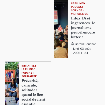
LE FIL INFO
PODCAST
SCIENCE
VIE PUBLIQUE
Infox, IA et
ingérences : le
journalisme
peut-il encore
lutter ?
Gérald Bouchon
lundi 03 août
2026 11:54
INITIATIVES
LE FIL INFO
PODCAST
SOLIDARITÉ
Précarité,
canicule,
solitude :
quand le lien
social devient
essentiel