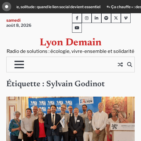
Skip
du batiment face au défi climatique
80 Jours Voyages : au cœur du Lengai ave
to
Facebook
Instagram
LinkedIn
Spotify
Twitter
Viméo
content
samedi
août 8, 2026
Youtube
Lyon Demain
Radio de solutions : écologie, vivre-ensemble et solidarité
Étiquette :
Sylvain Godinot