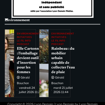
Environnement
ENVIRONNEMENT
ENVIRONNEMENT
INITIATIVES
INITIATIVES
LE FIL INFO
LE FIL INFO
PODCAST
PODCAST
Elle Cartonne
Rainbeau : du
: l’emballage
mobilier
devient outil
urbain
d’insertion
capable de
pour les
collecter l’eau
femmes
de pluie
Gérald
Gérald
Bouchon
Bouchon
vendredi 24
mardi 21 juillet
juillet 2026 11:29
2026 11:44
Copyright © 2026
Lyon Demain
| Lyon Demain by
Lyon Demain