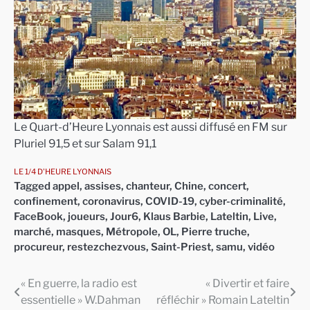
Le Quart-d’Heure Lyonnais est aussi diffusé en FM sur
Pluriel 91,5 et sur Salam 91,1
LE 1/4 D'HEURE LYONNAIS
Tagged
appel
,
assises
,
chanteur
,
Chine
,
concert
,
confinement
,
coronavirus
,
COVID-19
,
cyber-criminalité
,
FaceBook
,
joueurs
,
Jour6
,
Klaus Barbie
,
Lateltin
,
Live
,
marché
,
masques
,
Métropole
,
OL
,
Pierre truche
,
procureur
,
restezchezvous
,
Saint-Priest
,
samu
,
vidéo
« En guerre, la radio est
« Divertir et faire
Navigation
essentielle » W.Dahman
réfléchir » Romain Lateltin