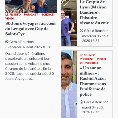
Le Crépin de
Lyon (Maison
Baudière) :
LE FIL INFO
PODCAST
SCIENCE
l’histoire
VIDÉO
vivante du cuir
80 Jours Voyages : au cœur
du Lengai avec Guy de
Gérald Bouchon
Saint-Cyr
mercredi 05 août
2026 16:57
Gérald Bouchon
vendredi 07 août 2026 10:11
Quand deux générations
LE FIL INFO
d'explorateurs unissent leur
PODCAST
VIDÉO
VIE PUBLIQUE
passion sur le volcan le plus
« Un sur un
étrange de la planète... En juin
million » :
2026, l'agence spécialisée 80
Rachid Azizi,
Jours Voyages a…
l’homme sous
l’uniforme de
police
Gérald Bouchon
mardi 04 août
2026 12:32