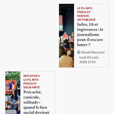
LE FIL INFO
PODCAST
SCIENCE
VIE PUBLIQUE
Infox, IA et
ingérences : le
journalisme
peut-il encore
lutter ?
Gérald Bouchon
lundi 03 août
2026 11:54
INITIATIVES
LE FIL INFO
PODCAST
SOLIDARITÉ
Précarité,
canicule,
solitude :
quand le lien
social devient