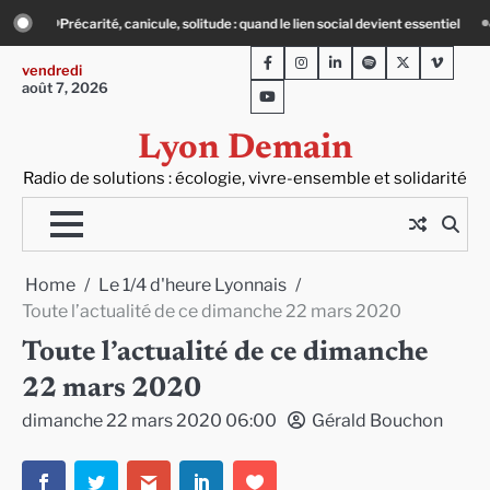
Skip
quand le lien social devient essentiel
« Ça chauffe » : des acteurs du batiment 
to
Facebook
Instagram
LinkedIn
Spotify
Twitter
Viméo
content
vendredi
août 7, 2026
Youtube
Lyon Demain
Radio de solutions : écologie, vivre-ensemble et solidarité
Home
Le 1/4 d'heure Lyonnais
Toute l’actualité de ce dimanche 22 mars 2020
Toute l’actualité de ce dimanche
22 mars 2020
dimanche 22 mars 2020 06:00
Gérald Bouchon