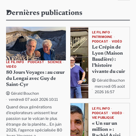
Dernières publications
LE FIL INFO
PATRIMOINE
PODCAST
VIDÉO
Le Crépin de
Lyon (Maison
Baudière) :
LE FIL INFO
PODCAST
SCIENCE
l’histoire
VIDÉO
vivante du cuir
80 Jours Voyages : au cœur
du Lengai avec Guy de
Gérald Bouchon
Saint-Cyr
mercredi 05 août
2026 16:57
Gérald Bouchon
vendredi 07 août 2026 10:11
Quand deux générations
LE FIL INFO
d'explorateurs unissent leur
PODCAST
VIDÉO
VIE PUBLIQUE
passion sur le volcan le plus
« Un sur un
étrange de la planète... En juin
million » :
2026, l'agence spécialisée 80
Rachid Azizi,
Jours Voyages a…