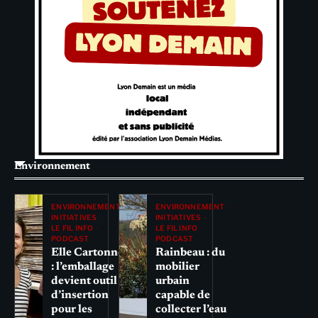
Environnement
ENVIRONNEMENT
ENVIRONNEMENT
INITIATIVES
INITIATIVES
LE FIL INFO
LE FIL INFO
PODCAST
PODCAST
Elle Cartonne
Rainbeau : du
: l’emballage
mobilier
devient outil
urbain
d’insertion
capable de
pour les
collecter l’eau