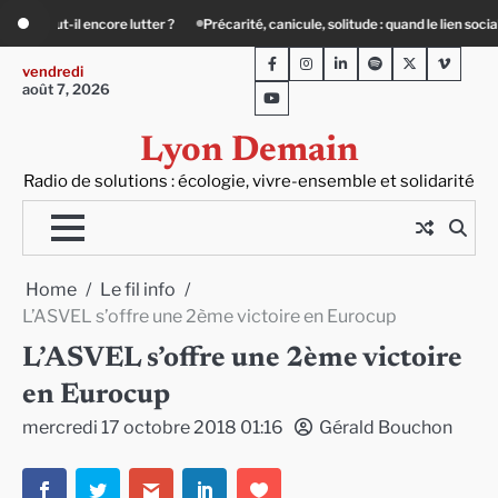
Skip
carité, canicule, solitude : quand le lien social devient essentiel
« Ça chauffe 
to
Facebook
Instagram
LinkedIn
Spotify
Twitter
Viméo
content
vendredi
août 7, 2026
Youtube
Lyon Demain
Radio de solutions : écologie, vivre-ensemble et solidarité
Home
Le fil info
L’ASVEL s’offre une 2ème victoire en Eurocup
L’ASVEL s’offre une 2ème victoire
en Eurocup
mercredi 17 octobre 2018 01:16
Gérald Bouchon