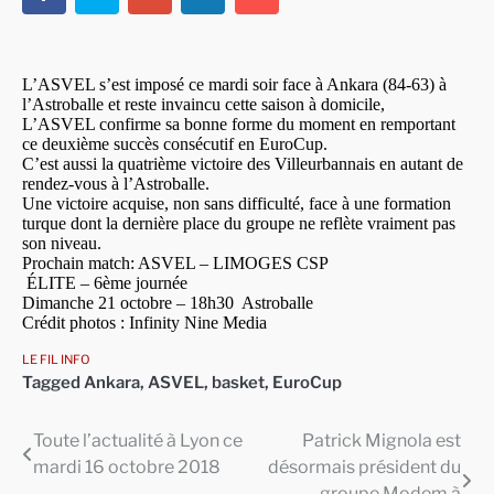
L’
ASVEL s’est imposé
ce mardi soir
face à
Ankara (84-63) à
l’Astroballe et reste invaincu cette saison à domicile,
L’
ASVEL confirme sa bonne forme du moment en remportant
ce deuxième succès consécutif en EuroCup.
C’est aussi
la quatrième
victoire des Villeurbannais
en autant de
rendez-vous à l’Astroballe.
Une victoire acquise, non sans difficulté, face à une formation
turque dont la dernière place du groupe ne reflète vraiment pas
son niveau.
Prochain match:
ASVEL – LIMOGES CSP
ÉLITE – 6ème journée
Dimanche 21 octobre – 18h30
Astroballe
Crédit photos : Infinity Nine Media
LE FIL INFO
Tagged
Ankara
,
ASVEL
,
basket
,
EuroCup
Toute l’actualité à Lyon ce
Patrick Mignola est
Navigation
mardi 16 octobre 2018
désormais président du
de
groupe Modem à