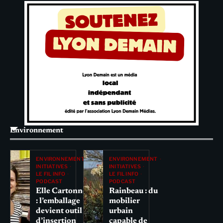
Environnement
ENVIRONNEMENT
ENVIRONNEMENT
INITIATIVES
INITIATIVES
LE FIL INFO
LE FIL INFO
PODCAST
PODCAST
Elle Cartonne
Rainbeau : du
: l’emballage
mobilier
devient outil
urbain
d’insertion
capable de