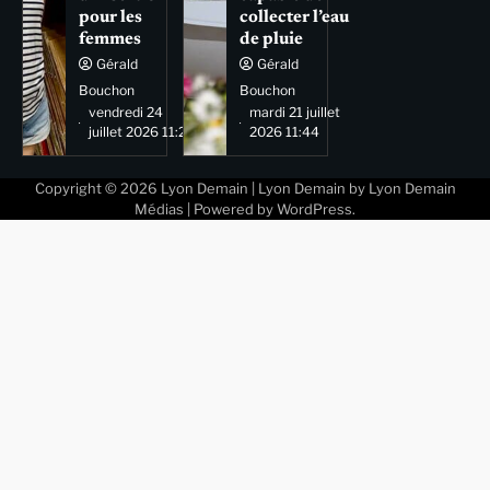
pour les
collecter l’eau
femmes
de pluie
Gérald
Gérald
Bouchon
Bouchon
vendredi 24
mardi 21 juillet
juillet 2026 11:29
2026 11:44
Copyright © 2026
Lyon Demain
| Lyon Demain by
Lyon Demain
Médias
| Powered by
WordPress
.