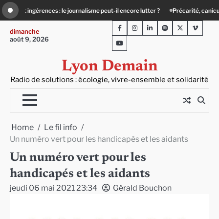
Skip
 encore lutter ?
Précarité, canicule, solitude : quand le lien social devient ess
to
Facebook
Instagram
LinkedIn
Spotify
Twitter
Viméo
content
dimanche
août 9, 2026
Youtube
Lyon Demain
Radio de solutions : écologie, vivre-ensemble et solidarité
Home
Le fil info
Un numéro vert pour les handicapés et les aidants
Un numéro vert pour les
handicapés et les aidants
jeudi 06 mai 2021 23:34
Gérald Bouchon