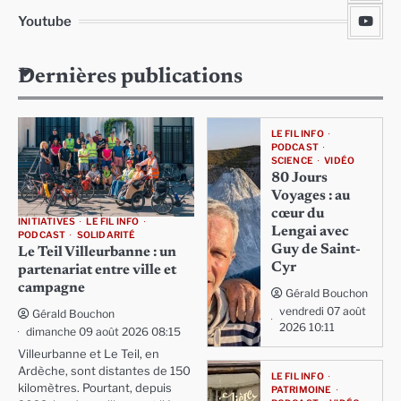
Youtube
Dernières publications
LE FIL INFO
PODCAST
SCIENCE
VIDÉO
80 Jours
Voyages : au
cœur du
INITIATIVES
LE FIL INFO
Lengai avec
PODCAST
SOLIDARITÉ
Guy de Saint-
Le Teil Villeurbanne : un
Cyr
partenariat entre ville et
campagne
Gérald Bouchon
vendredi 07 août
Gérald Bouchon
2026 10:11
dimanche 09 août 2026 08:15
Villeurbanne et Le Teil, en
Ardèche, sont distantes de 150
LE FIL INFO
kilomètres. Pourtant, depuis
PATRIMOINE