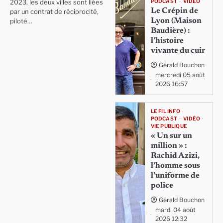
PODCAST
VIDÉO
2023, les deux villes sont liées
Le Crépin de
par un contrat de réciprocité,
Lyon (Maison
piloté…
Baudière) :
l’histoire
vivante du cuir
Gérald Bouchon
mercredi 05 août
2026 16:57
LE FIL INFO
PODCAST
VIDÉO
VIE PUBLIQUE
« Un sur un
million » :
Rachid Azizi,
l’homme sous
l’uniforme de
police
Gérald Bouchon
mardi 04 août
2026 12:32