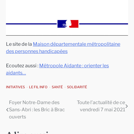
Le site de la
Maison départementale métropolitaine
des personnes handicapées
Ecoutez aussi :
Métropole Aidante : orienter les
aidants…
INITIATIVES
LE FIL INFO
SANTÉ
SOLIDARITÉ
Foyer Notre-Dame des
Toute l’actualité de ce
Navigation
Sans-Abri : les Bric à Brac
vendredi 7 mai 2021
de
ouverts
l’article