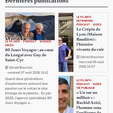
Dernières publications
LE FIL INFO
PATRIMOINE
PODCAST
VIDÉO
Le Crépin de
Lyon (Maison
Baudière) :
LE FIL INFO
PODCAST
SCIENCE
l’histoire
VIDÉO
vivante du cuir
80 Jours Voyages : au cœur
du Lengai avec Guy de
Gérald Bouchon
Saint-Cyr
mercredi 05 août
2026 16:57
Gérald Bouchon
vendredi 07 août 2026 10:11
Quand deux générations
LE FIL INFO
d'explorateurs unissent leur
PODCAST
VIDÉO
VIE PUBLIQUE
passion sur le volcan le plus
« Un sur un
étrange de la planète... En juin
million » :
2026, l'agence spécialisée 80
Rachid Azizi,
Jours Voyages a…
l’homme sous
l’uniforme de