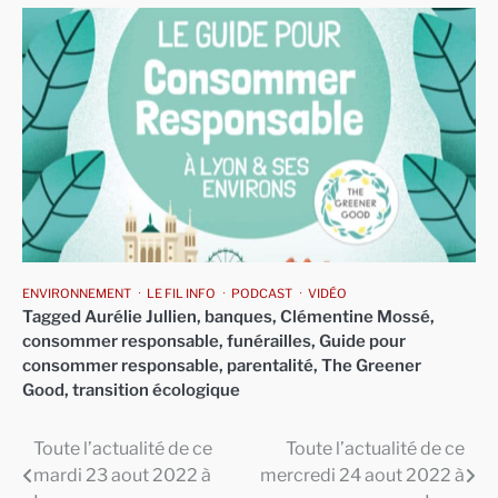
ENVIRONNEMENT
LE FIL INFO
PODCAST
VIDÉO
Tagged
Aurélie Jullien
,
banques
,
Clémentine Mossé
,
consommer responsable
,
funérailles
,
Guide pour
consommer responsable
,
parentalité
,
The Greener
Good
,
transition écologique
Toute l’actualité de ce
Toute l’actualité de ce
Navigation
mardi 23 aout 2022 à
mercredi 24 aout 2022 à
de