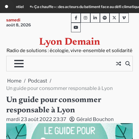
Skip
atiment face au défi climatique
80 Jours Voyages : au cœur du Lengai avec G
to
Facebook
Instagram
LinkedIn
Spotify
Twitter
Viméo
content
samedi
août 8, 2026
Youtube
Lyon Demain
Radio de solutions : écologie, vivre-ensemble et solidarité
Home
Podcast
Un guide pour consommer responsable à Lyon
Un guide pour consommer
responsable à Lyon
mardi 23 août 2022 23:37
Gérald Bouchon