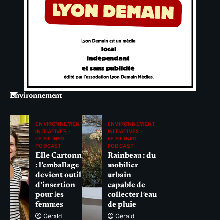
Environnement
ENVIRONNEMENT
ENVIRONNEMENT
INITIATIVES
INITIATIVES
LE FIL INFO
LE FIL INFO
PODCAST
PODCAST
Elle Cartonne
Rainbeau : du
: l’emballage
mobilier
devient outil
urbain
d’insertion
capable de
pour les
collecter l’eau
femmes
de pluie
Gérald
Gérald