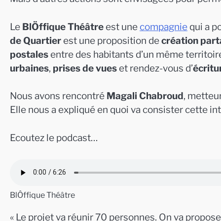
Le
BlÖffique Théâtre
est une
compagnie
qui a po
de Quartier
est une proposition de
création par
postales
entre des habitants d’un même territoire
urbaines
,
prises de vues
et rendez-vous d’
écritu
Nous avons rencontré
Magali Chabroud
, metteu
Elle nous a expliqué en quoi va consister cette in
Ecoutez le podcast…
BlÔffique Théâtre
« Le projet va réunir 70 personnes. On va propose