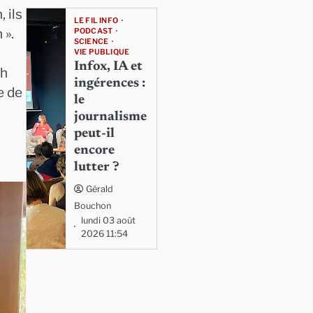
 ils
LE FIL INFO
 ».
PODCAST
SCIENCE
VIE PUBLIQUE
Infox, IA et
3h
ingérences :
e de
le
journalisme
peut-il
encore
lutter ?
Gérald
Bouchon
lundi 03 août
2026 11:54