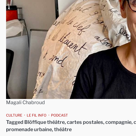
Magali Chabroud
CULTURE
LE FIL INFO
PODCAST
Tagged
Blöffique théâtre
,
cartes postales
,
compagnie
,
promenade urbaine
,
théâtre