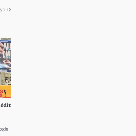
Lyon
nédit
logie