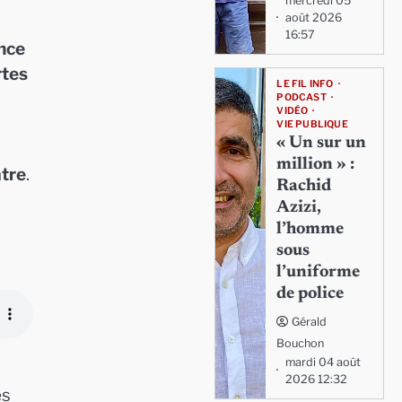
mercredi 05
août 2026
16:57
nce
rtes
LE FIL INFO
PODCAST
VIDÉO
VIE PUBLIQUE
« Un sur un
million » :
tre
.
Rachid
Azizi,
l’homme
sous
l’uniforme
de police
Gérald
Bouchon
mardi 04 août
2026 12:32
es