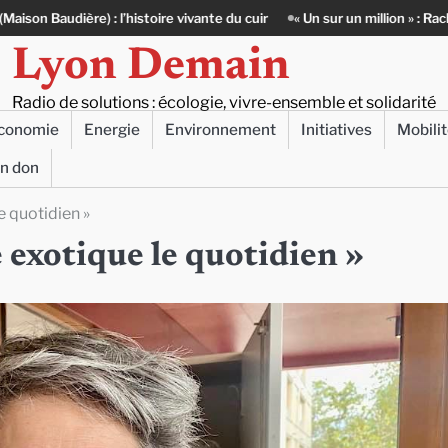
e vivante du cuir
« Un sur un million » : Rachid Azizi, l’homme sous l’u
Lyon Demain
Radio de solutions : écologie, vivre-ensemble et solidarité
conomie
Energie
Environnement
Initiatives
Mobili
un don
e quotidien »
 exotique le quotidien »