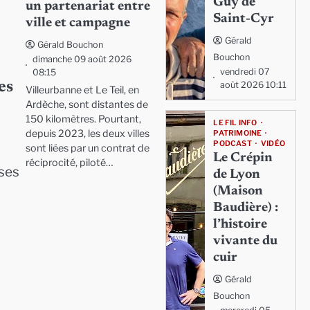
Guy de
un partenariat entre
Saint-Cyr
ville et campagne
Gérald
Gérald Bouchon
Bouchon
dimanche 09 août 2026
vendredi 07
08:15
es
août 2026 10:11
Villeurbanne et Le Teil, en
Ardèche, sont distantes de
150 kilomètres. Pourtant,
LE FIL INFO
depuis 2023, les deux villes
PATRIMOINE
PODCAST
VIDÉO
sont liées par un contrat de
Le Crépin
réciprocité, piloté…
 ses
de Lyon
(Maison
Baudière) :
l’histoire
vivante du
cuir
Gérald
Bouchon