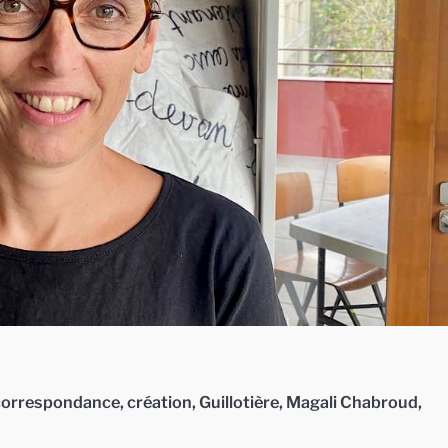
correspondance
,
création
,
Guillotière
,
Magali Chabroud
,