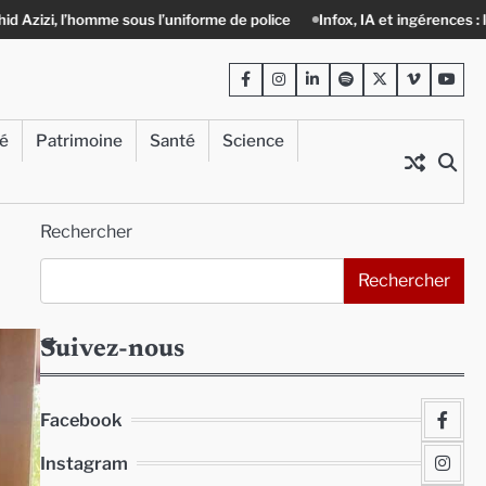
niforme de police
Infox, IA et ingérences : le journalisme peut-il encore
Facebook
Instagram
LinkedIn
Spotify
Twitter
Viméo
Yout
té
Patrimoine
Santé
Science
Rechercher
Rechercher
Suivez-nous
Facebook
Instagram