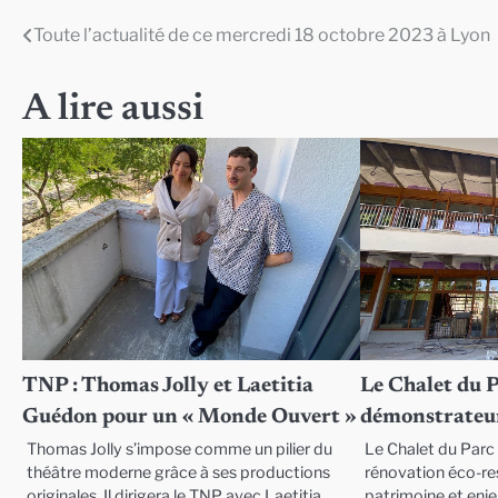
Toute l’actualité de ce mercredi 18 octobre 2023 à Lyon
Navigation
de
A lire aussi
l’article
TNP : Thomas Jolly et Laetitia
Le Chalet du 
Guédon pour un « Monde Ouvert »
démonstrateur
Thomas Jolly s’impose comme un pilier du
Le Chalet du Parc 
théâtre moderne grâce à ses productions
rénovation éco-res
originales. Il dirigera le TNP avec Laetitia
patrimoine et enj