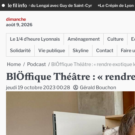
Skip
le fil info
avec Guy de Saint-Cyr
Le Crépin de Lyon (Maison Baudière) : l’histoir
to
content
dimanche
août 9, 2026
Le 1/4 d’heure Lyonnais
Aménagement
Culture
E
Solidarité
Vie publique
Skyline
Contact
Faire 
Home
Podcast
BlÖffique Théâtre : « rendre exotique l
BlÖffique Théâtre : « rendre
jeudi 19 octobre 2023 00:28
Gérald Bouchon