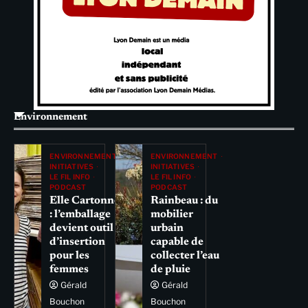
Environnement
ENVIRONNEMENT
ENVIRONNEMENT
INITIATIVES
INITIATIVES
LE FIL INFO
LE FIL INFO
PODCAST
PODCAST
Elle Cartonne
Rainbeau : du
: l’emballage
mobilier
devient outil
urbain
d’insertion
capable de
pour les
collecter l’eau
femmes
de pluie
Gérald
Gérald
Bouchon
Bouchon