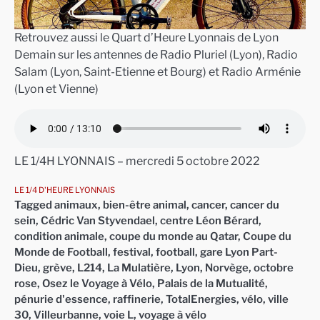
Retrouvez aussi le Quart d’Heure Lyonnais de Lyon
Demain sur les antennes de Radio Pluriel (Lyon), Radio
Salam (Lyon, Saint-Etienne et Bourg) et Radio Arménie
(Lyon et Vienne)
LE 1/4H LYONNAIS – mercredi 5 octobre 2022
LE 1/4 D'HEURE LYONNAIS
Tagged
animaux
,
bien-être animal
,
cancer
,
cancer du
sein
,
Cédric Van Styvendael
,
centre Léon Bérard
,
condition animale
,
coupe du monde au Qatar
,
Coupe du
Monde de Football
,
festival
,
football
,
gare Lyon Part-
Dieu
,
grève
,
L214
,
La Mulatière
,
Lyon
,
Norvège
,
octobre
rose
,
Osez le Voyage à Vélo
,
Palais de la Mutualité
,
pénurie d'essence
,
raffinerie
,
TotalEnergies
,
vélo
,
ville
30
,
Villeurbanne
,
voie L
,
voyage à vélo