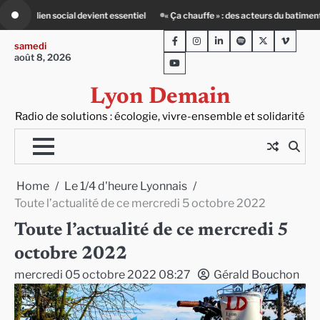
Skip
auffe » : des acteurs du batiment face au défi climatique
80 Jours Voyages :
to
Facebook
Instagram
LinkedIn
Spotify
Twitter
Viméo
content
samedi
août 8, 2026
Youtube
Lyon Demain
Radio de solutions : écologie, vivre-ensemble et solidarité
Home
Le 1/4 d'heure Lyonnais
Toute l’actualité de ce mercredi 5 octobre 2022
Toute l’actualité de ce mercredi 5
octobre 2022
mercredi 05 octobre 2022 08:27
Gérald Bouchon