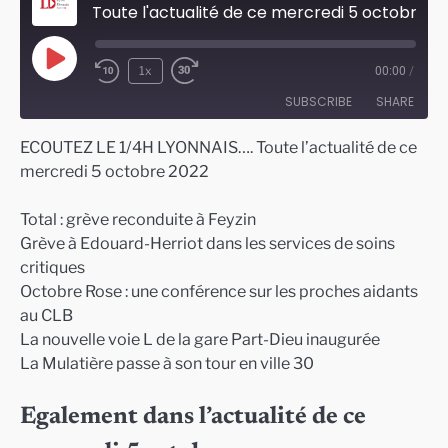
Toute l'actualité de ce mercredi 5 octobre 2022
Play
1x
00:00
/
Episode
SUBSCRIBE
SHARE
ECOUTEZ LE 1/4H LYONNAIS…. Toute l’actualité de ce
SHARE
mercredi 5 octobre 2022
RSS FEED
LINK
Total : grève reconduite à Feyzin
EMBED
Grève à Edouard-Herriot dans les services de soins
critiques
Octobre Rose : une conférence sur les proches aidants
au CLB
La nouvelle voie L de la gare Part-Dieu inaugurée
La Mulatière passe à son tour en ville 30
Egalement dans l’actualité de ce