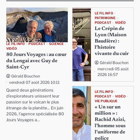
LE FIL INFO
PATRIMOINE
PODCAST
VIDÉO
Le Crépin de
Lyon (Maison
Baudière) :
LE FIL INFO
PODCAST
SCIENCE
l’histoire
VIDÉO
vivante du cuir
80 Jours Voyages : au cœur
du Lengai avec Guy de
Gérald Bouchon
Saint-Cyr
mercredi 05 août
2026 16:57
Gérald Bouchon
vendredi 07 août 2026 10:11
Quand deux générations
LE FIL INFO
d'explorateurs unissent leur
PODCAST
VIDÉO
VIE PUBLIQUE
passion sur le volcan le plus
« Un sur un
étrange de la planète... En juin
million » :
2026, l'agence spécialisée 80
Rachid Azizi,
Jours Voyages a…
l’homme sous
l’uniforme de
police